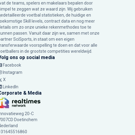
wat de teams, spelers en makelaars bepalen door
simpel te zeggen wat ze waard zijn. Wij gebruiken
gedetailleerde voetbal statistieken, de huidige en
toekomstige Skill levels, contract data en nog meer
details om zo onze unieke rekenmethodes toe te
kunnen passen. Vanuit daar zijn we, samen met onze
partner SciSports, in staat om een eigen
transferwaarde voorspelling te doen en dat voor alle
voetballers in de grootste competities wereldwijd.
Volg ons op social media
Facebook
Instagram
X
LinkedIn
Corporate & Media
Innovatieweg 20-C
7007CD Doetinchem
Nederland
+31645516860