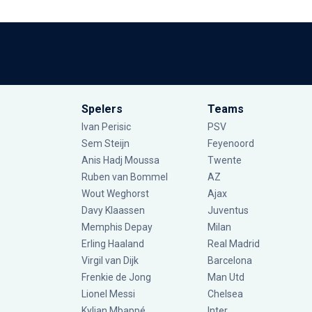
Spelers
Teams
Ivan Perisic
PSV
Sem Steijn
Feyenoord
Anis Hadj Moussa
Twente
Ruben van Bommel
AZ
Wout Weghorst
Ajax
Davy Klaassen
Juventus
Memphis Depay
Milan
Erling Haaland
Real Madrid
Virgil van Dijk
Barcelona
Frenkie de Jong
Man Utd
Lionel Messi
Chelsea
Kylian Mbappé
Inter