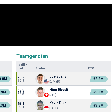
Teamgenoten
Skill
/
pot
Speler
ETV
Joe Scally
70.9
0.8M
€8.2M
79.2
D, M (R)
Nico Elvedi
68.5
1.9M
€5.3M
68.5
D (C)
Kevin Diks
65.1
3.3M
€3.8M
65.1
D (CL)