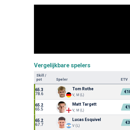
Vergelijkbare spelers
Skill
/
pot
Speler
ETV
Tom Rothe
65.3
€1
78.6
V, M (L)
Matt Targett
65.2
€
65.5
V, M (L)
Lucas Esquivel
65.2
€
67.7
V (L)