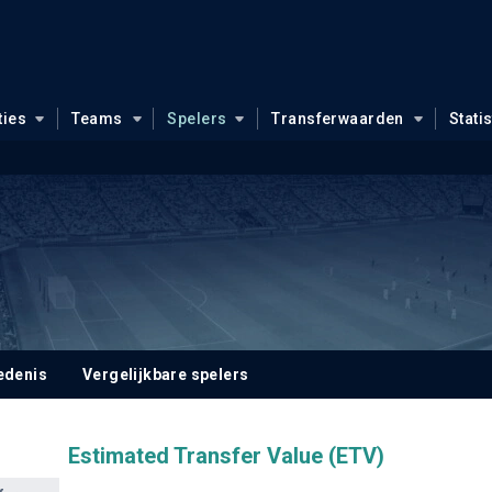
ties
Teams
Spelers
Transferwaarden
Stati
edenis
Vergelijkbare spelers
Estimated Transfer Value (ETV)