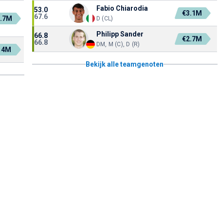
Fabio Chiarodia
53.0
€3.1M
67.6
1.7M
D (CL)
Philipp Sander
66.8
€2.7M
66.8
DM, M (C), D (R)
14M
Bekijk alle teamgenoten