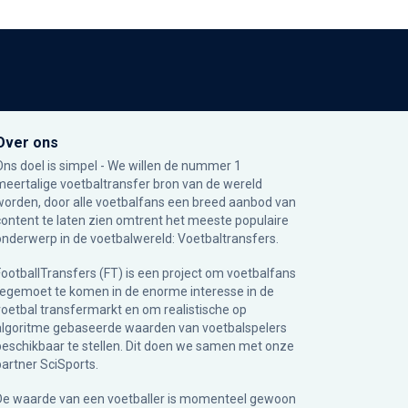
Over ons
Ons doel is simpel - We willen de nummer 1
meertalige voetbaltransfer bron van de wereld
worden, door alle voetbalfans een breed aanbod van
content te laten zien omtrent het meeste populaire
onderwerp in de voetbalwereld: Voetbaltransfers.
FootballTransfers (FT) is een project om voetbalfans
tegemoet te komen in de enorme interesse in de
voetbal transfermarkt en om realistische op
algoritme gebaseerde waarden van voetbalspelers
beschikbaar te stellen. Dit doen we samen met onze
partner
SciSports
.
De waarde van een voetballer is momenteel gewoon