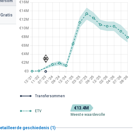
sfersom
Gratis
Transfersommen
€13.4M
ETV
Meeste waardevolle
etailleerde geschiedenis (1)