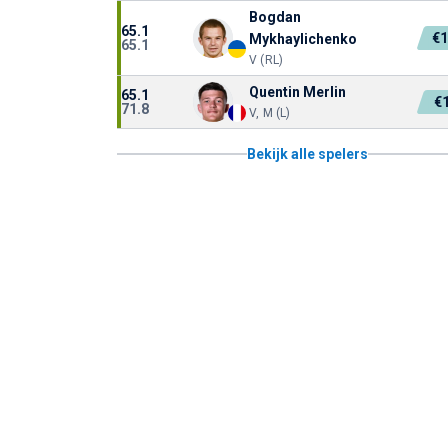
Bogdan
65.1
€
Mykhaylichenko
65.1
V (RL)
Quentin Merlin
65.1
€
71.8
V, M (L)
Bekijk alle spelers