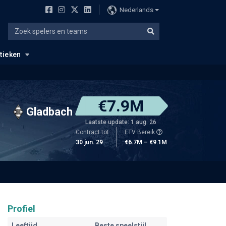
Nederlands
stieken
€7.9M
Gladbach
Laatste update: 1 aug. 26
Contract tot
ETV Bereik
30 jun. 29
€6.7M – €9.1M
Profiel
Leeftijd
Beste speelstijl