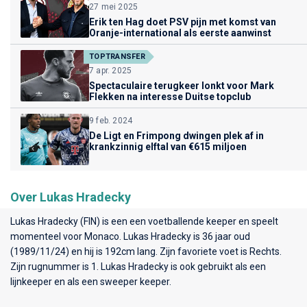
27 mei 2025
Erik ten Hag doet PSV pijn met komst van
Oranje-international als eerste aanwinst
TOPTRANSFER
7 apr. 2025
Spectaculaire terugkeer lonkt voor Mark
Flekken na interesse Duitse topclub
9 feb. 2024
De Ligt en Frimpong dwingen plek af in
krankzinnig elftal van €615 miljoen
Over Lukas Hradecky
Lukas Hradecky (FIN) is een een voetballende keeper en speelt
momenteel voor
Monaco
. Lukas Hradecky is 36 jaar oud
(1989/11/24) en hij is 192cm lang. Zijn favoriete voet is Rechts.
Zijn rugnummer is 1. Lukas Hradecky is ook gebruikt als een
lijnkeeper en als een sweeper keeper.