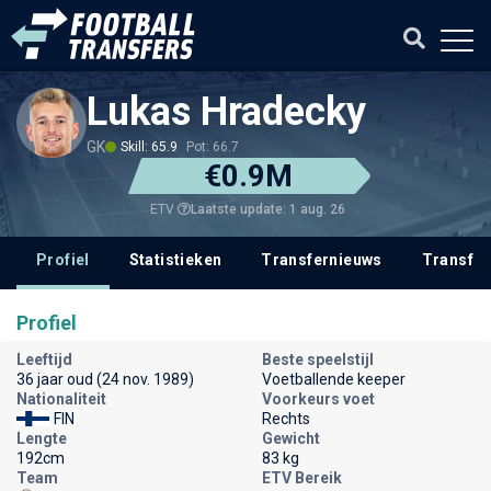
Lukas Hradecky
GK
Skill: 65.9
Pot: 66.7
€0.9M
Laatste update: 1 aug. 26
ETV
Profiel
Statistieken
Transfernieuws
Transfer
Profiel
Leeftijd
Beste speelstijl
36 jaar oud (24 nov. 1989)
Voetballende keeper
Nationaliteit
Voorkeurs voet
FIN
Rechts
Lengte
Gewicht
192cm
83 kg
Team
ETV Bereik