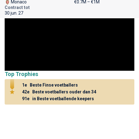
Monaco
€0.7M – €1M
Contract tot
30 jun. 27
Top Trophies
1e
Beste Finse voetballers
42e
Beste voetballers ouder dan 34
91e
in Beste voetballende keepers