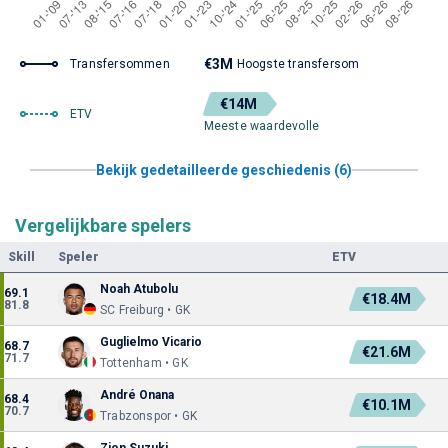
€3M
Transfersommen
Hoogste transfersom
€14M
ETV
Meeste waardevolle
Bekijk gedetailleerde geschiedenis (6)
Vergelijkbare spelers
Skill
Speler
ETV
Noah Atubolu
69.1
€18.4M
81.8
SC Freiburg • GK
Guglielmo Vicario
68.7
€21.6M
71.7
Tottenham • GK
André Onana
68.4
€10.1M
70.7
Trabzonspor • GK
Zion Suzuki