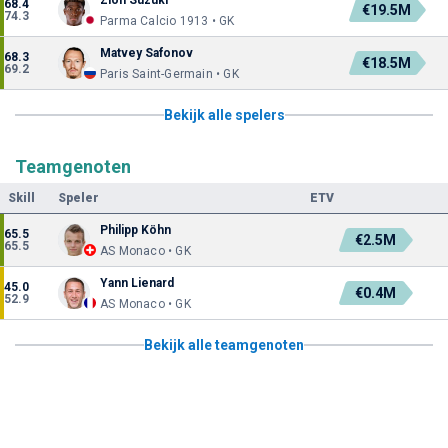
68.4
€19.5M
74.3
Parma Calcio 1913 • GK
Matvey Safonov
68.3
€18.5M
69.2
Paris Saint-Germain • GK
Bekijk alle spelers
Teamgenoten
Skill
Speler
ETV
Philipp Köhn
65.5
€2.5M
65.5
AS Monaco • GK
Yann Lienard
45.0
€0.4M
52.9
AS Monaco • GK
Bekijk alle teamgenoten