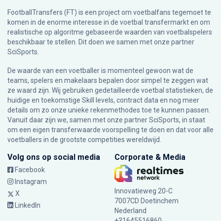
FootballTransfers (FT) is een project om voetbalfans tegemoet te
komen in de enorme interesse in de voetbal transfermarkt en om
realistische op algoritme gebaseerde waarden van voetbalspelers
beschikbaar te stellen. Dit doen we samen met onze partner
SciSports
.
De waarde van een voetballer is momenteel gewoon wat de
teams, spelers en makelaars bepalen door simpel te zeggen wat
ze waard zijn. Wij gebruiken gedetailleerde voetbal statistieken, de
huidige en toekomstige Skill levels, contract data en nog meer
details om zo onze unieke rekenmethodes toe te kunnen passen.
Vanuit daar zijn we, samen met onze partner SciSports, in staat
om een eigen transferwaarde voorspelling te doen en dat voor alle
voetballers in de grootste competities wereldwijd.
Volg ons op social media
Corporate & Media
Facebook
Instagram
Innovatieweg 20-C
X
7007CD Doetinchem
LinkedIn
Nederland
+31645516860