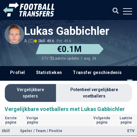
Lukas Gabbichler
A (C)
Skill: 49.6
Pot: 49.6
€0.1M
Laatste update: 1 aug. 26
ETV
Profiel
Statistieken
Transfer geschiedenis
V
Vergelijkbare
Potentieel vergelijkbare
spelers
voetballers
Vergelijkbare voetballers met Lukas Gabbichler
Eerste
Vorige
Volgende
Laatste
pagina
pagina
pagina
pagina
Skill
Speler / Team / Positie
ETV