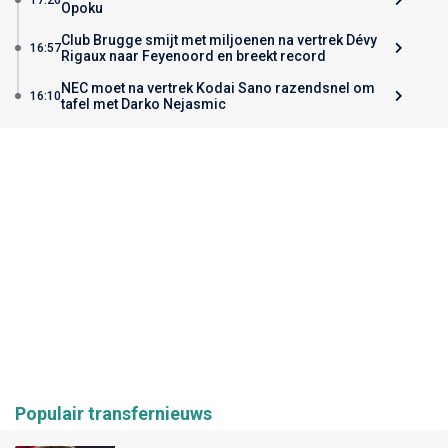
Opoku
Club Brugge smijt met miljoenen na vertrek Dévy
16:57
Rigaux naar Feyenoord en breekt record
NEC moet na vertrek Kodai Sano razendsnel om
16:10
tafel met Darko Nejasmic
Populair transfernieuws