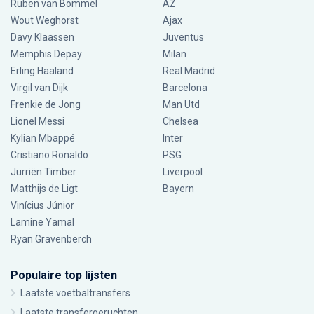
Ruben van Bommel
AZ
Wout Weghorst
Ajax
Davy Klaassen
Juventus
Memphis Depay
Milan
Erling Haaland
Real Madrid
Virgil van Dijk
Barcelona
Frenkie de Jong
Man Utd
Lionel Messi
Chelsea
Kylian Mbappé
Inter
Cristiano Ronaldo
PSG
Jurriën Timber
Liverpool
Matthijs de Ligt
Bayern
Vinícius Júnior
Lamine Yamal
Ryan Gravenberch
Populaire top lijsten
Laatste voetbaltransfers
Laatste transfergeruchten