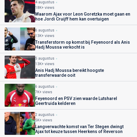
4 augustus
18K+ views
Waarom Ajax voor Leon Goretzka moet gaan en
hoe Jordi Cruijff hem kan overtuigen
6 augustus
13K+ views
Transferstorm op komst bij Feyenoord als Anis
Hadj Moussa verkocht is
5 augustus
13K+ views
Anis Hadj Moussa bereikt hoogste
transferwaarde ooit
6 augustus
7K+ views
Feyenoord en PSV zien waarde Lutsharel
Geertruida kelderen
2 augustus
5K+ views
Langverwachte komst van Ter Stegen dwingt
Ajax tot keuze tussen Heerkens of Reverson