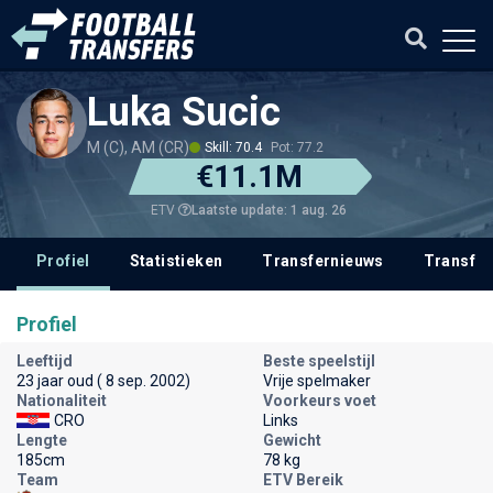
Luka Sucic
M (C), AM (CR)
Skill: 70.4
Pot: 77.2
€11.1M
Laatste update: 1 aug. 26
ETV
Profiel
Statistieken
Transfernieuws
Transfer
Profiel
Leeftijd
Beste speelstijl
23 jaar oud ( 8 sep. 2002)
Vrije spelmaker
Nationaliteit
Voorkeurs voet
CRO
Links
Lengte
Gewicht
185cm
78 kg
Team
ETV Bereik