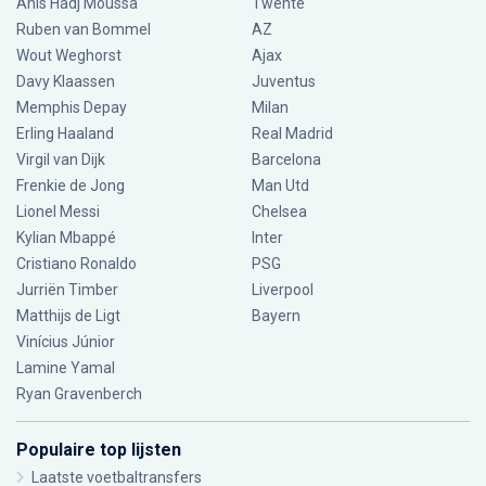
Anis Hadj Moussa
Twente
Ruben van Bommel
AZ
Wout Weghorst
Ajax
Davy Klaassen
Juventus
Memphis Depay
Milan
Erling Haaland
Real Madrid
Virgil van Dijk
Barcelona
Frenkie de Jong
Man Utd
Lionel Messi
Chelsea
Kylian Mbappé
Inter
Cristiano Ronaldo
PSG
Jurriën Timber
Liverpool
Matthijs de Ligt
Bayern
Vinícius Júnior
Lamine Yamal
Ryan Gravenberch
Populaire top lijsten
Laatste voetbaltransfers