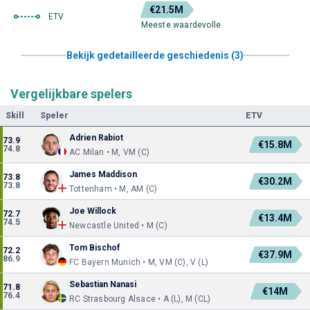
€21.5M
ETV
Meeste waardevolle
Bekijk gedetailleerde geschiedenis (3)
Vergelijkbare spelers
Skill
Speler
ETV
Adrien Rabiot
73.9
€15.8M
74.8
AC Milan • M, VM (C)
James Maddison
73.8
€30.2M
73.8
Tottenham • M, AM (C)
Joe Willock
72.7
€13.4M
74.5
Newcastle United • M (C)
Tom Bischof
72.2
€37.9M
86.9
FC Bayern Munich • M, VM (C), V (L)
Sebastian Nanasi
71.8
€14M
76.4
RC Strasbourg Alsace • A (L), M (CL)