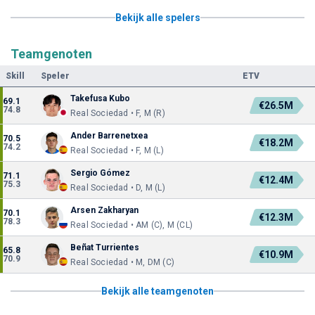
Bekijk alle spelers
Teamgenoten
Skill
Speler
ETV
Takefusa Kubo
69.1
€26.5M
74.8
Real Sociedad • F, M (R)
Ander Barrenetxea
70.5
€18.2M
74.2
Real Sociedad • F, M (L)
Sergio Gómez
71.1
€12.4M
75.3
Real Sociedad • D, M (L)
Arsen Zakharyan
70.1
€12.3M
78.3
Real Sociedad • AM (C), M (CL)
Beñat Turrientes
65.8
€10.9M
70.9
Real Sociedad • M, DM (C)
Bekijk alle teamgenoten