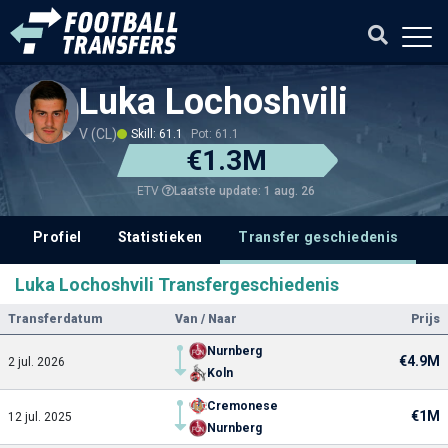
Luka Lochoshvili
V (CL)
Skill: 61.1
Pot: 61.1
€1.3M
Laatste update: 1 aug. 26
ETV
Profiel
Statistieken
Transfer geschiedenis
V
Luka Lochoshvili Transfergeschiedenis
Transferdatum
Van / Naar
Prijs
Nurnberg
€4.9M
2 jul. 2026
Koln
Cremonese
€1M
12 jul. 2025
Nurnberg