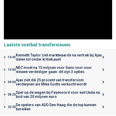
Laatste voetbal transfernieuws
Kenneth Taylor ziet marktwaarde na vertrek bij Ajax
10:45
dalen tot onder kritiek punt
NEC moet na 15 miljoen voor Sano voor voor
10:00
nieuwe verdediger gaan: dit zijn 3 opties
Ajax ziet dik 25 procent van transfersom
09:00
verdwijnen als Mika Godts verkocht wordt
Spel op de wagen bij Feyenoord voor exit Ueda na
08:20
bod van 20 miljoen euro
De spelers van ADO Den Haag die de top kunnen
20:20
bereiken