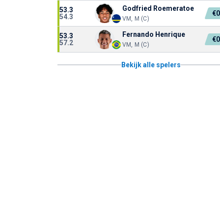
Godfried Roemeratoe
53.3
€
54.3
VM, M (C)
Fernando Henrique
53.3
€
57.2
VM, M (C)
Bekijk alle spelers