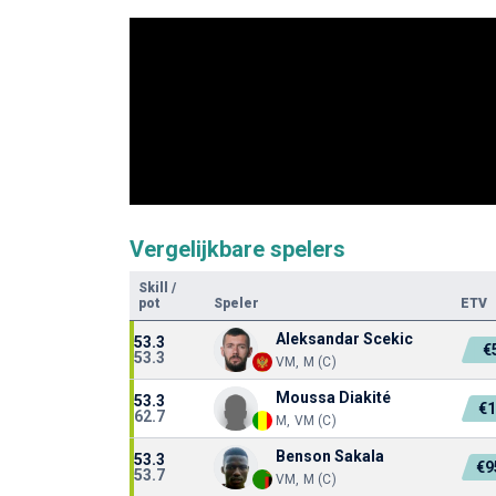
Vergelijkbare spelers
Skill
/
pot
Speler
ETV
Aleksandar Scekic
53.3
€
53.3
VM, M (C)
Moussa Diakité
53.3
€
62.7
M, VM (C)
Benson Sakala
53.3
€9
53.7
VM, M (C)