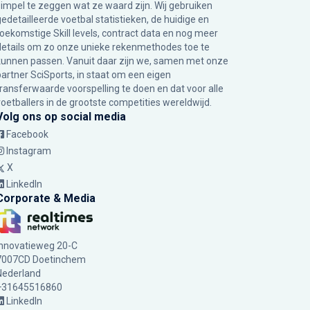
simpel te zeggen wat ze waard zijn. Wij gebruiken
gedetailleerde voetbal statistieken, de huidige en
toekomstige Skill levels, contract data en nog meer
details om zo onze unieke rekenmethodes toe te
kunnen passen. Vanuit daar zijn we, samen met onze
partner SciSports, in staat om een eigen
transferwaarde voorspelling te doen en dat voor alle
voetballers in de grootste competities wereldwijd.
Volg ons op social media
Facebook
Instagram
X
LinkedIn
Corporate & Media
Innovatieweg 20-C
7007CD Doetinchem
Nederland
+31645516860
LinkedIn