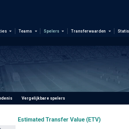
ties
Teams
Spelers
Transferwaarden
Stati
edenis
Vergelijkbare spelers
Estimated Transfer Value (ETV)