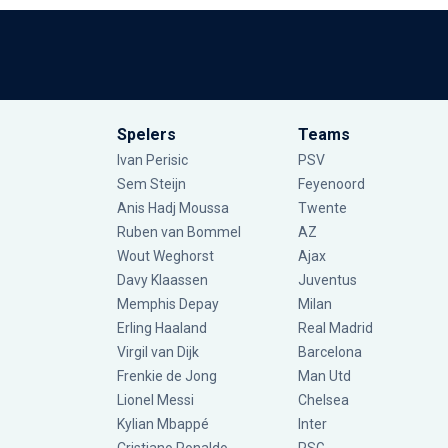
Spelers
Teams
Ivan Perisic
PSV
Sem Steijn
Feyenoord
Anis Hadj Moussa
Twente
Ruben van Bommel
AZ
Wout Weghorst
Ajax
Davy Klaassen
Juventus
Memphis Depay
Milan
Erling Haaland
Real Madrid
Virgil van Dijk
Barcelona
Frenkie de Jong
Man Utd
Lionel Messi
Chelsea
Kylian Mbappé
Inter