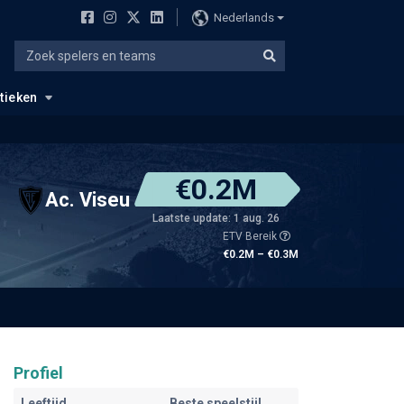
Nederlands
stieken
€0.2M
Ac. Viseu
Laatste update: 1 aug. 26
ETV Bereik
€0.2M – €0.3M
Profiel
Leeftijd
Beste speelstijl