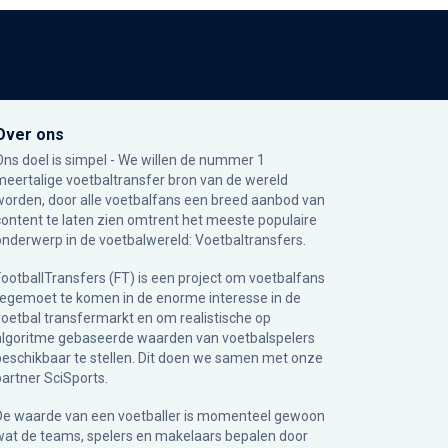
Over ons
Ons doel is simpel - We willen de nummer 1
meertalige voetbaltransfer bron van de wereld
worden, door alle voetbalfans een breed aanbod van
content te laten zien omtrent het meeste populaire
onderwerp in de voetbalwereld: Voetbaltransfers.
FootballTransfers (FT) is een project om voetbalfans
tegemoet te komen in de enorme interesse in de
voetbal transfermarkt en om realistische op
algoritme gebaseerde waarden van voetbalspelers
beschikbaar te stellen. Dit doen we samen met onze
partner
SciSports
.
De waarde van een voetballer is momenteel gewoon
wat de teams, spelers en makelaars bepalen door