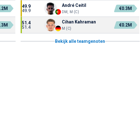
André Ceitil
49.9
0.2M
€0.3M
49.9
DM, M (C)
Cihan Kahraman
51.4
0.3M
€0.2M
51.4
M (C)
Bekijk alle teamgenoten