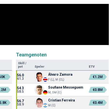
Teamgenoten
Skill
/
pot
Speler
ETV
Álvaro Zamora
56.0
50K
€1.2M
61.3
F (L), M (CL)
Soufiane Messeguem
54.3
1.2M
€0.8M
58.5
M, DM (C)
Cristian Ferreira
56.7
5.8K
€0.4M
58.9
M (C)