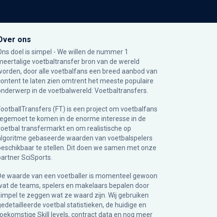
Over ons
Ons doel is simpel - We willen de nummer 1
meertalige voetbaltransfer bron van de wereld
worden, door alle voetbalfans een breed aanbod van
content te laten zien omtrent het meeste populaire
onderwerp in de voetbalwereld: Voetbaltransfers.
FootballTransfers (FT) is een project om voetbalfans
tegemoet te komen in de enorme interesse in de
voetbal transfermarkt en om realistische op
algoritme gebaseerde waarden van voetbalspelers
beschikbaar te stellen. Dit doen we samen met onze
partner
SciSports
.
De waarde van een voetballer is momenteel gewoon
wat de teams, spelers en makelaars bepalen door
simpel te zeggen wat ze waard zijn. Wij gebruiken
gedetailleerde voetbal statistieken, de huidige en
toekomstige Skill levels, contract data en nog meer