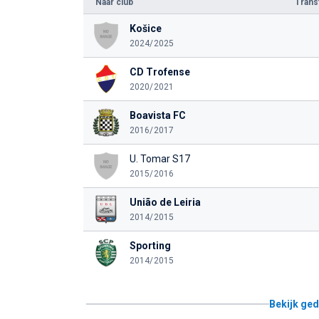
Naar club
Tran
Košice
2024/2025
CD Trofense
2020/2021
Boavista FC
2016/2017
U. Tomar S17
2015/2016
União de Leiria
2014/2015
Sporting
2014/2015
Bekijk ged