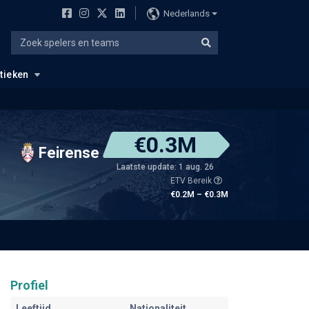
Nederlands
stieken
€0.3M
Feirense
Laatste update: 1 aug. 26
ETV Bereik
€0.2M – €0.3M
Profiel
Leeftijd
Nationaliteit