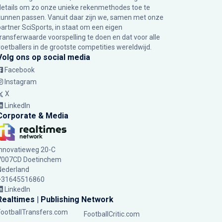
details om zo onze unieke rekenmethodes toe te
kunnen passen. Vanuit daar zijn we, samen met onze
partner SciSports, in staat om een eigen
transferwaarde voorspelling te doen en dat voor alle
voetballers in de grootste competities wereldwijd.
Volg ons op social media
Facebook
Instagram
X
LinkedIn
Corporate & Media
Innovatieweg 20-C
7007CD Doetinchem
Nederland
+31645516860
LinkedIn
Realtimes | Publishing Network
FootballTransfers.com
FootballCritic.com