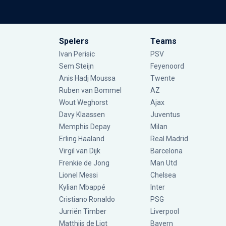
Spelers
Teams
Ivan Perisic
PSV
Sem Steijn
Feyenoord
Anis Hadj Moussa
Twente
Ruben van Bommel
AZ
Wout Weghorst
Ajax
Davy Klaassen
Juventus
Memphis Depay
Milan
Erling Haaland
Real Madrid
Virgil van Dijk
Barcelona
Frenkie de Jong
Man Utd
Lionel Messi
Chelsea
Kylian Mbappé
Inter
Cristiano Ronaldo
PSG
Jurriën Timber
Liverpool
Matthijs de Ligt
Bayern