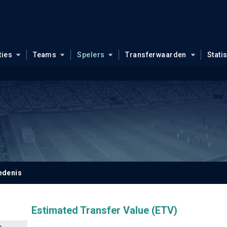
ties
Teams
Spelers
Transferwaarden
Stati
edenis
Estimated Transfer Value (ETV)