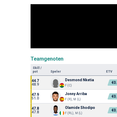
Teamgenoten
Skill
/
pot
Speler
ETV
Desmond Nketia
44.7
€0
48.9
F (C)
Jonny Arriba
47.9
€0
51.0
F (R), M (L)
Olamide Shodipo
47.8
€0
47.8
F (RL), M (L)