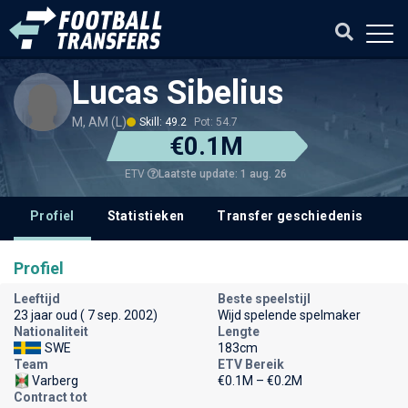
Lucas Sibelius
M, AM (L)
Skill: 49.2
Pot: 54.7
€0.1M
Laatste update: 1 aug. 26
ETV
Profiel
Statistieken
Transfer geschiedenis
V
Profiel
Leeftijd
Beste speelstijl
23 jaar oud ( 7 sep. 2002)
Wijd spelende spelmaker
Nationaliteit
Lengte
SWE
183cm
Team
ETV Bereik
Varberg
€0.1M – €0.2M
Contract tot