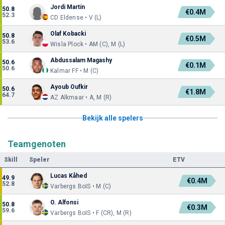
Jordi Martín
50.8
€0.4M
52.3
CD Eldense • V (L)
Olaf Kobacki
50.8
€0.5M
53.6
Wisla Plock • AM (C), M (L)
Abdussalam Magashy
50.6
€0.1M
50.6
Kalmar FF • M (C)
Ayoub Oufkir
50.6
€1.8M
64.7
AZ Alkmaar • A, M (R)
Bekijk alle spelers
Teamgenoten
Skill
Speler
ETV
Lucas Kåhed
49.9
€0.4M
52.8
Varbergs BoIS • M (C)
O. Alfonsi
50.8
€0.3M
59.6
Varbergs BoIS • F (CR), M (R)