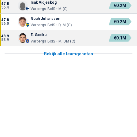
Isak Vidjeskog
47.8
€0.2M
56.4
Varbergs BoIS • M (C)
Noah Johansson
47.8
€0.2M
56.0
Varbergs BoIS • D, M (C)
E. Sadiku
48.9
€0.1M
53.9
Varbergs BoIS • M, DM (C)
Bekijk alle teamgenoten