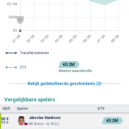
Transfersommen
€0.2M
ETV
Meeste waardevolle
Bekijk gedetailleerde geschiedenis (2)
Vergelijkbare spelers
Skill
Speler
ETV
Jakoslav Stankovic
50.9
€0.2M
53.6
NK Bravo • A, M (L)