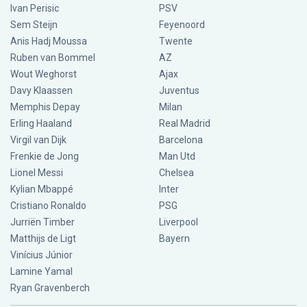
Ivan Perisic
PSV
Sem Steijn
Feyenoord
Anis Hadj Moussa
Twente
Ruben van Bommel
AZ
Wout Weghorst
Ajax
Davy Klaassen
Juventus
Memphis Depay
Milan
Erling Haaland
Real Madrid
Virgil van Dijk
Barcelona
Frenkie de Jong
Man Utd
Lionel Messi
Chelsea
Kylian Mbappé
Inter
Cristiano Ronaldo
PSG
Jurriën Timber
Liverpool
Matthijs de Ligt
Bayern
Vinícius Júnior
Lamine Yamal
Ryan Gravenberch