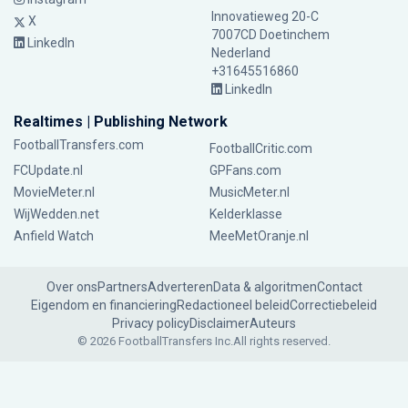
Innovatieweg 20-C
X
7007CD Doetinchem
LinkedIn
Nederland
+31645516860
LinkedIn
Realtimes | Publishing Network
FootballTransfers.com
FootballCritic.com
FCUpdate.nl
GPFans.com
MovieMeter.nl
MusicMeter.nl
WijWedden.net
Kelderklasse
Anfield Watch
MeeMetOranje.nl
Over ons
Partners
Adverteren
Data & algoritmen
Contact
Eigendom en financiering
Redactioneel beleid
Correctiebeleid
Privacy policy
Disclaimer
Auteurs
© 2026 FootballTransfers Inc.
All rights reserved.