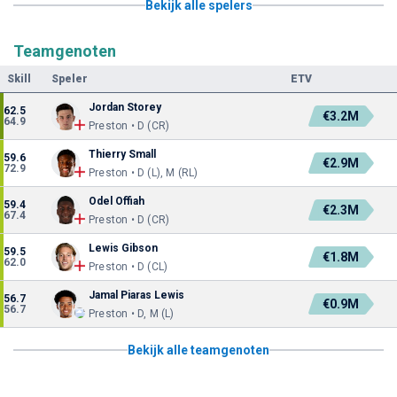
Bekijk alle spelers
Teamgenoten
Skill
Speler
ETV
Jordan Storey
62.5
€3.2M
64.9
Preston • D (CR)
Thierry Small
59.6
€2.9M
72.9
Preston • D (L), M (RL)
Odel Offiah
59.4
€2.3M
67.4
Preston • D (CR)
Lewis Gibson
59.5
€1.8M
62.0
Preston • D (CL)
Jamal Piaras Lewis
56.7
€0.9M
56.7
Preston • D, M (L)
Bekijk alle teamgenoten