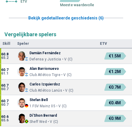
ETV
Meeste waardevolle
Bekijk gedetailleerde geschiedenis (6)
Vergelijkbare spelers
Skill
Speler
ETV
Damián Fernández
60.8
€1.5M
65.2
Defensa y Justicia • V (C)
Alan Barrionuevo
60.7
€1.2M
61.1
Club Atlético Tigre • V (C)
Carlos Izquierdoz
60.7
€0.7M
60.7
Club Atlético Lanús • V (C)
Stefan Bell
60.7
€0.4M
60.7
1.FSV Mainz 05 • V (C)
Di'Shon Bernard
60.6
€0.9M
65.6
Sheff Wed • V (C)