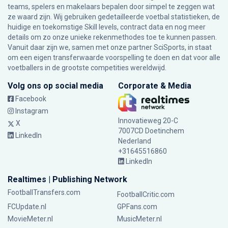
teams, spelers en makelaars bepalen door simpel te zeggen wat
ze waard zijn. Wij gebruiken gedetailleerde voetbal statistieken, de
huidige en toekomstige Skill levels, contract data en nog meer
details om zo onze unieke rekenmethodes toe te kunnen passen.
Vanuit daar zijn we, samen met onze partner SciSports, in staat
om een eigen transferwaarde voorspelling te doen en dat voor alle
voetballers in de grootste competities wereldwijd.
Volg ons op social media
Corporate & Media
Facebook
Instagram
Innovatieweg 20-C
X
7007CD Doetinchem
LinkedIn
Nederland
+31645516860
LinkedIn
Realtimes | Publishing Network
FootballTransfers.com
FootballCritic.com
FCUpdate.nl
GPFans.com
MovieMeter.nl
MusicMeter.nl