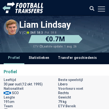
Liam Lindsay
V (C)
Skill: 58.3
Pot: 58.8
€0.7M
Laatste update: 1 aug. 26
ETV
Profiel
Statistieken
Transfer geschiedenis
V
Profiel
Leeftijd
Beste speelstijl
30 jaar oud (12 okt. 1995)
Libero
Nationaliteit
Voorkeurs voet
SCO
Rechts
Lengte
Gewicht
191cm
79 kg
Team
ETV Bereik