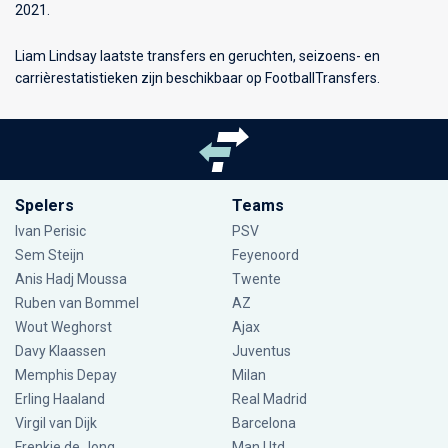
2021.
Liam Lindsay laatste transfers en geruchten, seizoens- en
carrièrestatistieken zijn beschikbaar op FootballTransfers.
Spelers
Teams
Ivan Perisic
PSV
Sem Steijn
Feyenoord
Anis Hadj Moussa
Twente
Ruben van Bommel
AZ
Wout Weghorst
Ajax
Davy Klaassen
Juventus
Memphis Depay
Milan
Erling Haaland
Real Madrid
Virgil van Dijk
Barcelona
Frenkie de Jong
Man Utd