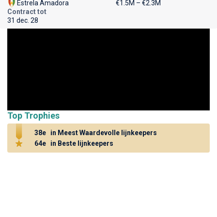
Estrela Amadora
€1.5M – €2.3M
Contract tot
31 dec. 28
Top Trophies
38e
in Meest Waardevolle lijnkeepers
64e
in Beste lijnkeepers