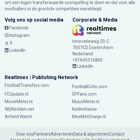
om een eigen transferwaarde voorspelling te doen en dat voor alle
voetballers in de grootste competities wereldwijd.
Volg ons op social media
Corporate & Media
Facebook
Instagram
Innovatieweg 20-C
X
7007CD Doetinchem
LinkedIn
Nederland
+31645516860
LinkedIn
Realtimes | Publishing Network
FootballTransfers.com
FootballCritic.com
FCUpdate.nl
GPFans.com
MovieMeter.nl
MusicMeter.nl
WijWedden.net
Kelderklasse
Anfield Watch
MeeMetOranje.nl
Over ons
Partners
Adverteren
Data & algoritmen
Contact