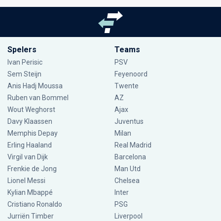
Spelers
Teams
Ivan Perisic
PSV
Sem Steijn
Feyenoord
Anis Hadj Moussa
Twente
Ruben van Bommel
AZ
Wout Weghorst
Ajax
Davy Klaassen
Juventus
Memphis Depay
Milan
Erling Haaland
Real Madrid
Virgil van Dijk
Barcelona
Frenkie de Jong
Man Utd
Lionel Messi
Chelsea
Kylian Mbappé
Inter
Cristiano Ronaldo
PSG
Jurriën Timber
Liverpool