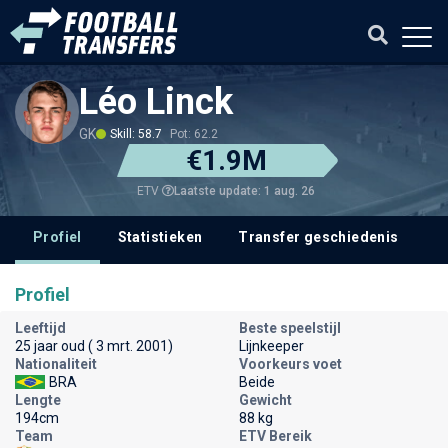
Léo Linck
GK
Skill: 58.7
Pot: 62.2
€1.9M
Laatste update: 1 aug. 26
ETV
Profiel
Statistieken
Transfer geschiedenis
V
Profiel
Leeftijd
Beste speelstijl
25 jaar oud ( 3 mrt. 2001)
Lijnkeeper
Nationaliteit
Voorkeurs voet
BRA
Beide
Lengte
Gewicht
194cm
88 kg
Team
ETV Bereik