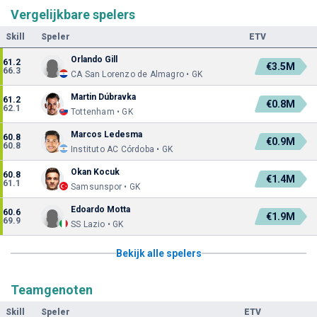
Vergelijkbare spelers
Skill
Speler
ETV
Orlando Gill
61.2
€3.5M
66.3
CA San Lorenzo de Almagro • GK
Martin Dúbravka
61.2
€0.8M
62.1
Tottenham • GK
Marcos Ledesma
60.8
€0.9M
60.8
Instituto AC Córdoba • GK
Okan Kocuk
60.8
€1.4M
61.1
Samsunspor • GK
Edoardo Motta
60.6
€1.9M
69.9
SS Lazio • GK
Bekijk alle spelers
Teamgenoten
Skill
Speler
ETV