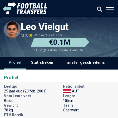
Leo Vielgut
M (C)
Skill: 42.2
Pot: 43.5
€0.1M
Laatste update: 1 aug. 26
ETV
Profiel
Statistieken
Transfer geschiedenis
Profiel
Leeftijd
Nationaliteit
25 jaar oud (23 feb. 2001)
AUT
Voorkeurs voet
Lengte
Beide
185cm
Gewicht
Team
78 kg
Oberwart
ETV Bereik