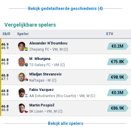
Bekijk gedetailleerde geschiedenis (4)
Vergelijkbare spelers
Skill
Speler
ETV
Alexander N'Doumbou
46.9
€0.2M
46.9
Zhejiang FC • VM, M (C)
M. Mbunjana
46.8
€75.8K
46.8
TS Galaxy FC • VM (C)
Mladjan Stevanovic
46.8
€98.9K
47.1
Naftagas • M (C)
Fabio Vazquez
46.8
€0.3M
46.8
AA Estudiantes (Río Cuarto) • VM, M (C)
Martin Pospisil
46.8
€86.9K
46.8
SK Lisen • VM, M (C)
Bekijk alle spelers