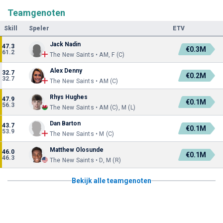
Teamgenoten
Skill
Speler
ETV
Jack Nadin
47.3
€0.3M
61.2
The New Saints • AM, F (C)
Alex Denny
32.7
€0.2M
32.7
The New Saints • AM (C)
Rhys Hughes
47.9
€0.1M
56.3
The New Saints • AM (C), M (L)
Dan Barton
43.7
€0.1M
53.9
The New Saints • M (C)
Matthew Olosunde
46.0
€0.1M
46.3
The New Saints • D, M (R)
Bekijk alle teamgenoten