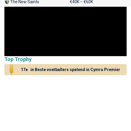
The New Saints
€40K – €60K
Top Trophy
17e
in Beste voetballers spelend in Cymru Premier