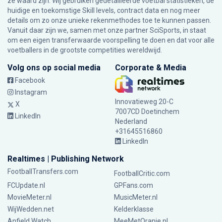
ze waard zijn. Wij gebruiken gedetailleerde voetbal statistieken, de
huidige en toekomstige Skill levels, contract data en nog meer
details om zo onze unieke rekenmethodes toe te kunnen passen.
Vanuit daar zijn we, samen met onze partner SciSports, in staat
om een eigen transferwaarde voorspelling te doen en dat voor alle
voetballers in de grootste competities wereldwijd.
Volg ons op social media
Corporate & Media
Facebook
Instagram
Innovatieweg 20-C
X
7007CD Doetinchem
LinkedIn
Nederland
+31645516860
LinkedIn
Realtimes | Publishing Network
FootballTransfers.com
FootballCritic.com
FCUpdate.nl
GPFans.com
MovieMeter.nl
MusicMeter.nl
WijWedden.net
Kelderklasse
Anfield Watch
MeeMetOranje.nl