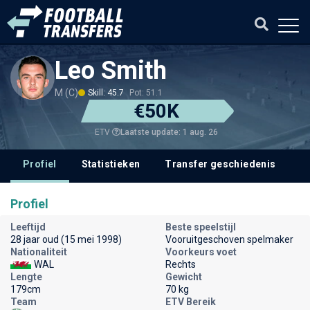
Leo Smith
M (C)
Skill: 45.7
Pot: 51.1
€50K
Laatste update: 1 aug. 26
ETV
Profiel
Statistieken
Transfer geschiedenis
V
Profiel
Leeftijd
Beste speelstijl
28 jaar oud (15 mei 1998)
Vooruitgeschoven spelmaker
Nationaliteit
Voorkeurs voet
WAL
Rechts
Lengte
Gewicht
179cm
70 kg
Team
ETV Bereik