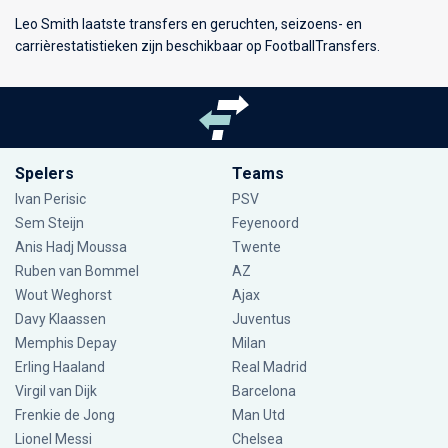
Leo Smith laatste transfers en geruchten, seizoens- en
carrièrestatistieken zijn beschikbaar op FootballTransfers.
Spelers
Teams
Ivan Perisic
PSV
Sem Steijn
Feyenoord
Anis Hadj Moussa
Twente
Ruben van Bommel
AZ
Wout Weghorst
Ajax
Davy Klaassen
Juventus
Memphis Depay
Milan
Erling Haaland
Real Madrid
Virgil van Dijk
Barcelona
Frenkie de Jong
Man Utd
Lionel Messi
Chelsea