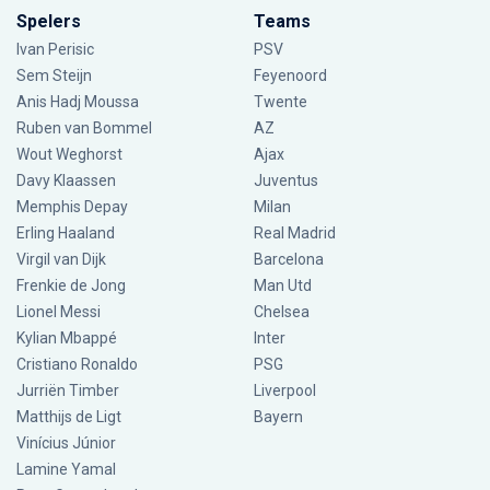
Spelers
Teams
Ivan Perisic
PSV
Sem Steijn
Feyenoord
Anis Hadj Moussa
Twente
Ruben van Bommel
AZ
Wout Weghorst
Ajax
Davy Klaassen
Juventus
Memphis Depay
Milan
Erling Haaland
Real Madrid
Virgil van Dijk
Barcelona
Frenkie de Jong
Man Utd
Lionel Messi
Chelsea
Kylian Mbappé
Inter
Cristiano Ronaldo
PSG
Jurriën Timber
Liverpool
Matthijs de Ligt
Bayern
Vinícius Júnior
Lamine Yamal