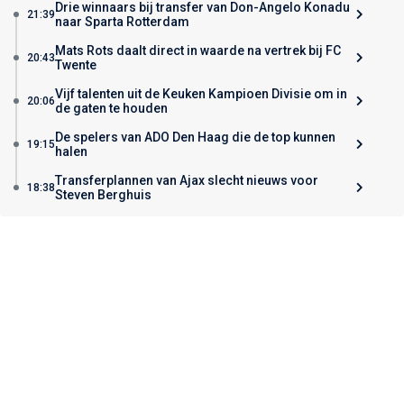
Drie winnaars bij transfer van Don-Angelo Konadu
21:39
naar Sparta Rotterdam
Mats Rots daalt direct in waarde na vertrek bij FC
20:43
Twente
Vijf talenten uit de Keuken Kampioen Divisie om in
20:06
de gaten te houden
De spelers van ADO Den Haag die de top kunnen
19:15
halen
Transferplannen van Ajax slecht nieuws voor
18:38
Steven Berghuis