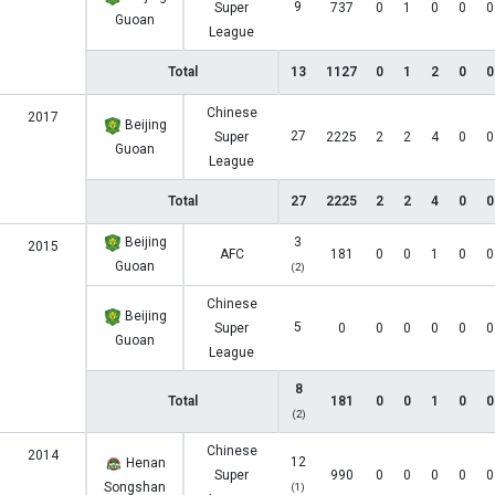
9
Super
737
0
1
0
0
0
Guoan
League
Total
13
1127
0
1
2
0
0
Chinese
2017
Beijing
27
Super
2225
2
2
4
0
0
Guoan
League
Total
27
2225
2
2
4
0
0
Beijing
3
2015
AFC
181
0
0
1
0
0
Guoan
(2)
Chinese
Beijing
5
Super
0
0
0
0
0
0
Guoan
League
8
Total
181
0
0
1
0
0
(2)
Chinese
2014
12
Henan
Super
990
0
0
0
0
0
Songshan
(1)