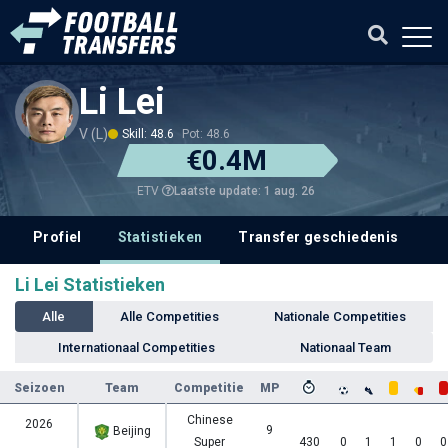
Li Lei
V (L)
Skill: 48.6
Pot: 48.6
€0.4M
Laatste update: 1 aug. 26
ETV
Profiel
Statistieken
Transfer geschiedenis
V
Li Lei Statistieken
Alle
Alle Competities
Nationale Competities
Internationaal Competities
Nationaal Team
Seizoen
Team
Competitie
MP
Chinese
2026
9
Beijing
Super
430
0
1
1
0
0