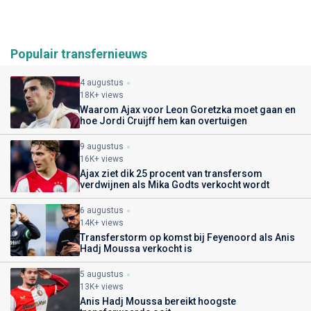
Populair transfernieuws
4 augustus
18K+ views
Waarom Ajax voor Leon Goretzka moet gaan en
hoe Jordi Cruijff hem kan overtuigen
9 augustus
16K+ views
Ajax ziet dik 25 procent van transfersom
verdwijnen als Mika Godts verkocht wordt
6 augustus
14K+ views
Transferstorm op komst bij Feyenoord als Anis
Hadj Moussa verkocht is
5 augustus
13K+ views
Anis Hadj Moussa bereikt hoogste