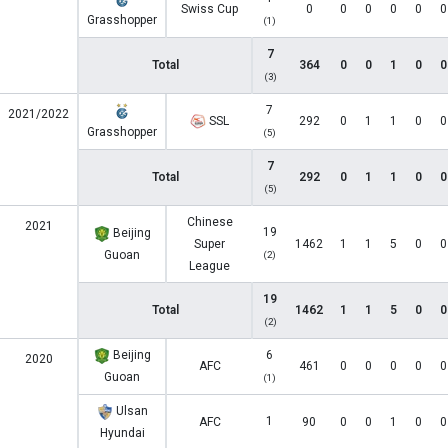
Swiss Cup
0
0
0
0
0
0
Grasshopper
(1)
7
Total
364
0
0
1
0
0
(3)
7
2021/2022
SSL
292
0
1
1
0
0
Grasshopper
(5)
7
Total
292
0
1
1
0
0
(5)
Chinese
2021
19
Beijing
Super
1462
1
1
5
0
0
Guoan
(2)
League
19
Total
1462
1
1
5
0
0
(2)
Beijing
6
2020
AFC
461
0
0
0
0
0
Guoan
(1)
Ulsan
1
AFC
90
0
0
1
0
0
Hyundai