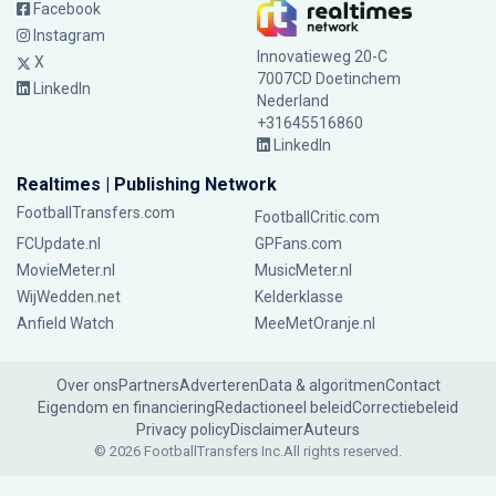
Facebook
Instagram
Innovatieweg 20-C
X
7007CD Doetinchem
LinkedIn
Nederland
+31645516860
LinkedIn
Realtimes | Publishing Network
FootballTransfers.com
FootballCritic.com
FCUpdate.nl
GPFans.com
MovieMeter.nl
MusicMeter.nl
WijWedden.net
Kelderklasse
Anfield Watch
MeeMetOranje.nl
Over ons
Partners
Adverteren
Data & algoritmen
Contact
Eigendom en financiering
Redactioneel beleid
Correctiebeleid
Privacy policy
Disclaimer
Auteurs
© 2026 FootballTransfers Inc.
All rights reserved.