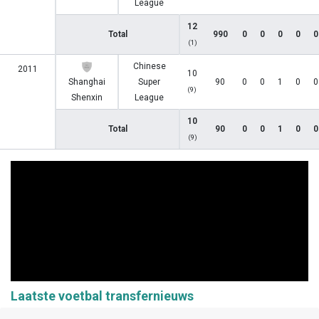
League
12
Total
990
0
0
0
0
0
(1)
Chinese
2011
10
Shanghai
Super
90
0
0
1
0
0
(9)
Shenxin
League
10
Total
90
0
0
1
0
0
(9)
Laatste voetbal transfernieuws