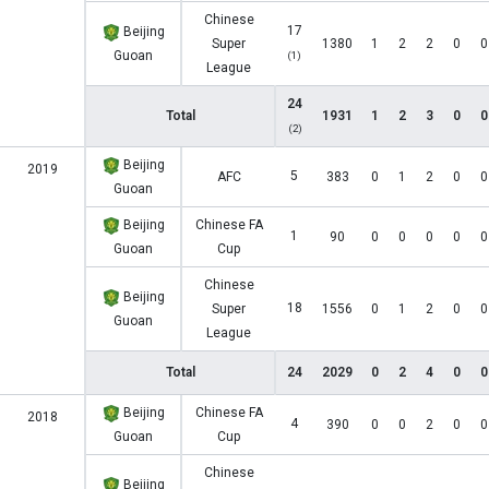
Chinese
17
Beijing
Super
1380
1
2
2
0
0
Guoan
(1)
League
24
Total
1931
1
2
3
0
0
(2)
Beijing
2019
5
AFC
383
0
1
2
0
0
Guoan
Beijing
Chinese FA
1
90
0
0
0
0
0
Guoan
Cup
Chinese
Beijing
18
Super
1556
0
1
2
0
0
Guoan
League
Total
24
2029
0
2
4
0
0
Beijing
Chinese FA
2018
4
390
0
0
2
0
0
Guoan
Cup
Chinese
Beijing