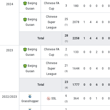
Beijing
Chinese FA
2024
3
180
0
0
0
0
0
Guoan
Cup
Chinese
25
Beijing
Super
2078
1
4
4
0
0
Guoan
(1)
League
28
Total
2258
1
4
4
0
0
(1)
Beijing
Chinese FA
2
2023
133
0
0
2
0
0
Guoan
Cup
(1)
Chinese
21
Beijing
Super
1644
0
0
4
0
0
Guoan
(3)
League
23
Total
1777
0
0
6
0
0
(4)
6
2022/2023
SSL
364
0
0
1
0
0
Grasshopper
(2)
1