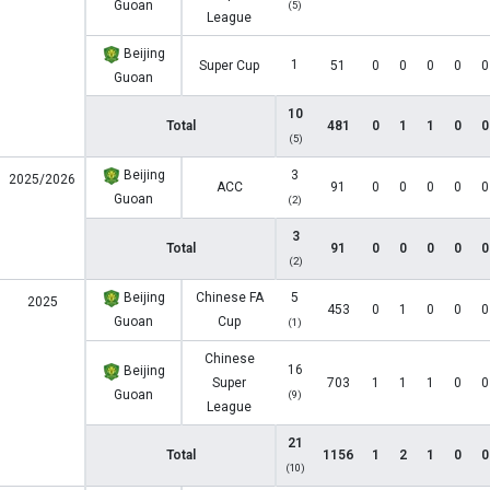
Guoan
(5)
League
Beijing
1
Super Cup
51
0
0
0
0
0
Guoan
10
Total
481
0
1
1
0
0
(5)
Beijing
3
2025/2026
ACC
91
0
0
0
0
0
Guoan
(2)
3
Total
91
0
0
0
0
0
(2)
Beijing
Chinese FA
5
2025
453
0
1
0
0
0
Guoan
Cup
(1)
Chinese
16
Beijing
Super
703
1
1
1
0
0
Guoan
(9)
League
21
Total
1156
1
2
1
0
0
(10)