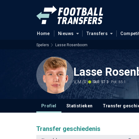
Home
Nieuws
Transfers
Competi
Spelers
Lasse Rosenboom
Lasse Rose
V, M (R)
Skill: 57.3
Pot: 65.1
Profiel
Statistieken
Transfer geschi
Transfer geschiedenis