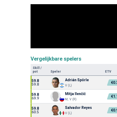
Vergelijkbare spelers
Skill
/
pot
Speler
ETV
Adrián Spörle
59.8
€0
59.8
V (L)
Mitja Ilenčič
59.8
€1
69.9
M, V (R)
Salvador Reyes
59.8
€0
60.5
V (L)