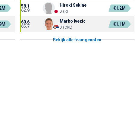
Hiroki Sekine
58.1
.2M
€1.2M
62.9
D (R)
Marko Ivezic
60.6
.9M
€1.1M
65.7
D (CRL)
Bekijk alle teamgenoten