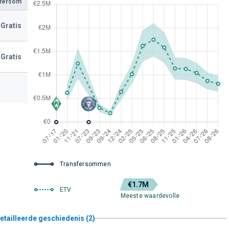
sfersom
Gratis
Gratis
Transfersommen
€1.7M
ETV
Meeste waardevolle
etailleerde geschiedenis (2)