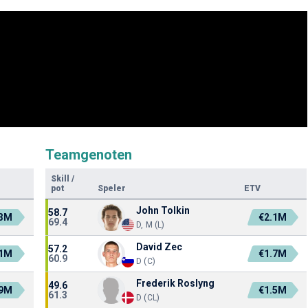
Teamgenoten
Skill
/
pot
Speler
ETV
John Tolkin
58.7
.3M
€2.1M
69.4
D, M (L)
David Zec
57.2
.1M
€1.7M
60.9
D (C)
Frederik Roslyng
49.6
.9M
€1.5M
61.3
D (CL)