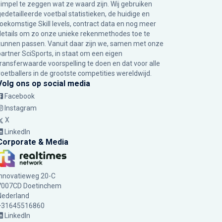
simpel te zeggen wat ze waard zijn. Wij gebruiken
gedetailleerde voetbal statistieken, de huidige en
toekomstige Skill levels, contract data en nog meer
details om zo onze unieke rekenmethodes toe te
kunnen passen. Vanuit daar zijn we, samen met onze
partner SciSports, in staat om een eigen
transferwaarde voorspelling te doen en dat voor alle
voetballers in de grootste competities wereldwijd.
Volg ons op social media
Facebook
Instagram
X
LinkedIn
Corporate & Media
Innovatieweg 20-C
7007CD Doetinchem
Nederland
+31645516860
LinkedIn