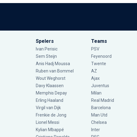
Spelers
Teams
Ivan Perisic
PSV
Sem Steijn
Feyenoord
Anis Hadj Moussa
Twente
Ruben van Bommel
AZ
Wout Weghorst
Ajax
Davy Klaassen
Juventus
Memphis Depay
Milan
Erling Haaland
Real Madrid
Virgil van Dijk
Barcelona
Frenkie de Jong
Man Utd
Lionel Messi
Chelsea
Kylian Mbappé
Inter