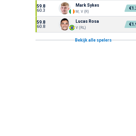
Mark Sykes
59.8
€1
60.3
M, V (R)
Lucas Rosa
59.8
€1
60.8
V (RL)
Bekijk alle spelers