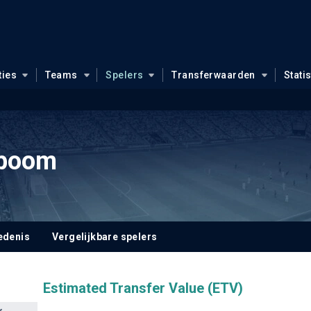
ties
Teams
Spelers
Transferwaarden
Stati
nboom
edenis
Vergelijkbare spelers
Estimated Transfer Value (ETV)