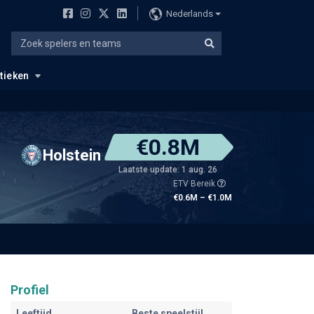
Nederlands
stieken
€0.8M
Holstein
Laatste update: 1 aug. 26
ETV Bereik
€0.6M – €1.0M
Profiel
Leeftijd
Beste speelstijl