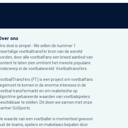
Over ons
Ons doel is simpel - We willen de nummer 1
meertalige voetbaltransfer bron van de wereld
worden, door alle voetbalfans een breed aanbod van
content te laten zien omtrent het meeste populaire
onderwerp in de voetbalwereld: Voetbaltransfers.
FootballTransfers (FT) is een project om voetbalfans
tegemoet te komen in de enorme interesse in de
voetbal transfermarkt en om realistische op
algoritme gebaseerde waarden van voetbalspelers
beschikbaar te stellen. Dit doen we samen met onze
partner
SciSports
.
De waarde van een voetballer is momenteel gewoon
wat de teams, spelers en makelaars bepalen door