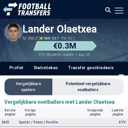
Lander Olaetxea
M, VM (C)
Skill: 53.7
Pot: 53.7
€0.3M
Laatste update: 1 aug. 26
ETV
Profiel
Statistieken
Transfer geschiedenis
V
Vergelijkbare
Potentieel vergelijkbare
spelers
voetballers
Vergelijkbare voetballers met Lander Olaetxea
Eerste
Vorige
Volgende
Laatste
pagina
pagina
pagina
pagina
Skill
Speler / Team / Positie
ETV