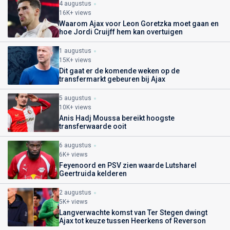
4 augustus
16K+ views
Waarom Ajax voor Leon Goretzka moet gaan en
hoe Jordi Cruijff hem kan overtuigen
1 augustus
15K+ views
Dit gaat er de komende weken op de
transfermarkt gebeuren bij Ajax
5 augustus
10K+ views
Anis Hadj Moussa bereikt hoogste
transferwaarde ooit
6 augustus
6K+ views
Feyenoord en PSV zien waarde Lutsharel
Geertruida kelderen
2 augustus
5K+ views
Langverwachte komst van Ter Stegen dwingt
Ajax tot keuze tussen Heerkens of Reverson