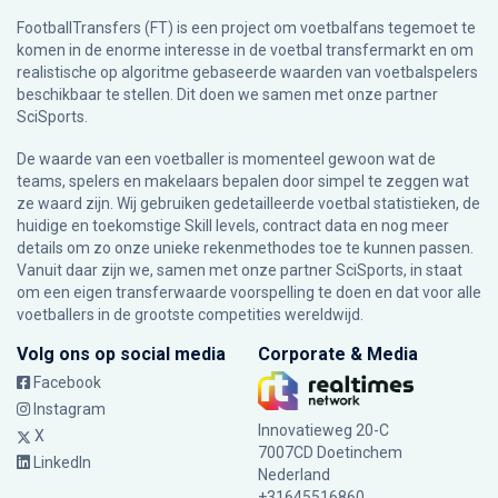
FootballTransfers (FT) is een project om voetbalfans tegemoet te
komen in de enorme interesse in de voetbal transfermarkt en om
realistische op algoritme gebaseerde waarden van voetbalspelers
beschikbaar te stellen. Dit doen we samen met onze partner
SciSports
.
De waarde van een voetballer is momenteel gewoon wat de
teams, spelers en makelaars bepalen door simpel te zeggen wat
ze waard zijn. Wij gebruiken gedetailleerde voetbal statistieken, de
huidige en toekomstige Skill levels, contract data en nog meer
details om zo onze unieke rekenmethodes toe te kunnen passen.
Vanuit daar zijn we, samen met onze partner SciSports, in staat
om een eigen transferwaarde voorspelling te doen en dat voor alle
voetballers in de grootste competities wereldwijd.
Volg ons op social media
Corporate & Media
Facebook
Instagram
Innovatieweg 20-C
X
7007CD Doetinchem
LinkedIn
Nederland
+31645516860