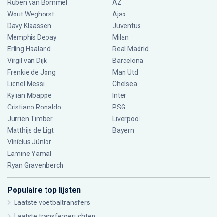
Ruben van Bommel
AZ
Wout Weghorst
Ajax
Davy Klaassen
Juventus
Memphis Depay
Milan
Erling Haaland
Real Madrid
Virgil van Dijk
Barcelona
Frenkie de Jong
Man Utd
Lionel Messi
Chelsea
Kylian Mbappé
Inter
Cristiano Ronaldo
PSG
Jurriën Timber
Liverpool
Matthijs de Ligt
Bayern
Vinícius Júnior
Lamine Yamal
Ryan Gravenberch
Populaire top lijsten
Laatste voetbaltransfers
Laatste transfergeruchten