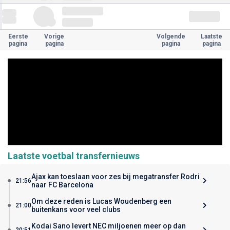
Eerste
Vorige
Volgende
Laatste
pagina
pagina
pagina
pagina
Laatste voetbal transfernieuws
Ajax kan toeslaan voor zes bij megatransfer Rodri
21:56
naar FC Barcelona
Om deze reden is Lucas Woudenberg een
21:00
buitenkans voor veel clubs
Kodai Sano levert NEC miljoenen meer op dan
20:51