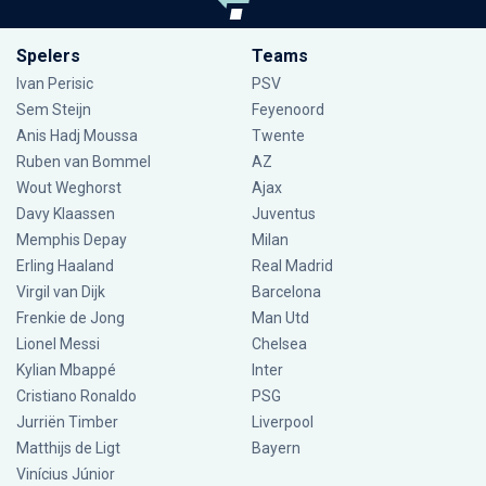
Spelers
Teams
Ivan Perisic
PSV
Sem Steijn
Feyenoord
Anis Hadj Moussa
Twente
Ruben van Bommel
AZ
Wout Weghorst
Ajax
Davy Klaassen
Juventus
Memphis Depay
Milan
Erling Haaland
Real Madrid
Virgil van Dijk
Barcelona
Frenkie de Jong
Man Utd
Lionel Messi
Chelsea
Kylian Mbappé
Inter
Cristiano Ronaldo
PSG
Jurriën Timber
Liverpool
Matthijs de Ligt
Bayern
Vinícius Júnior