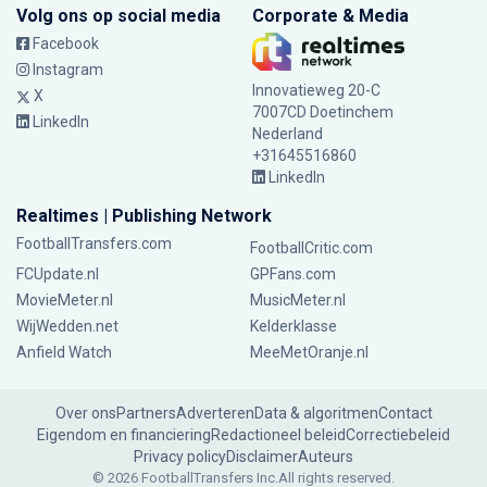
Volg ons op social media
Corporate & Media
Facebook
Instagram
Innovatieweg 20-C
X
7007CD Doetinchem
LinkedIn
Nederland
+31645516860
LinkedIn
Realtimes | Publishing Network
FootballTransfers.com
FootballCritic.com
FCUpdate.nl
GPFans.com
MovieMeter.nl
MusicMeter.nl
WijWedden.net
Kelderklasse
Anfield Watch
MeeMetOranje.nl
Over ons
Partners
Adverteren
Data & algoritmen
Contact
Eigendom en financiering
Redactioneel beleid
Correctiebeleid
Privacy policy
Disclaimer
Auteurs
© 2026 FootballTransfers Inc.
All rights reserved.