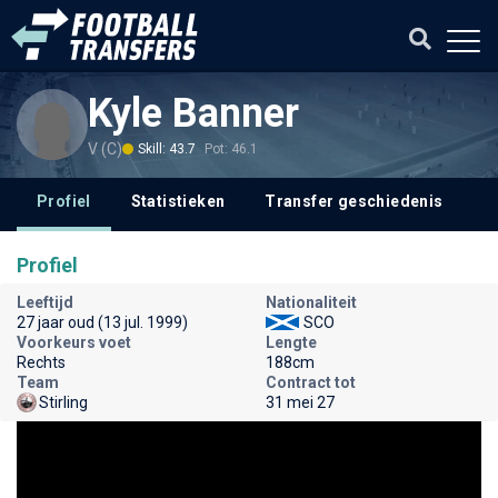
Kyle Banner
V (C)
Skill: 43.7
Pot: 46.1
Profiel
Statistieken
Transfer geschiedenis
Profiel
Leeftijd
Nationaliteit
27 jaar oud (13 jul. 1999)
SCO
Voorkeurs voet
Lengte
Rechts
188cm
Team
Contract tot
Stirling
31 mei 27