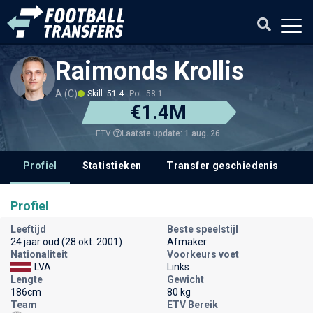
Raimonds Krollis
A (C)
Skill: 51.4
Pot: 58.1
€1.4M
Laatste update: 1 aug. 26
ETV
Profiel
Statistieken
Transfer geschiedenis
V
Profiel
Leeftijd
Beste speelstijl
24 jaar oud (28 okt. 2001)
Afmaker
Nationaliteit
Voorkeurs voet
LVA
Links
Lengte
Gewicht
186cm
80 kg
Team
ETV Bereik