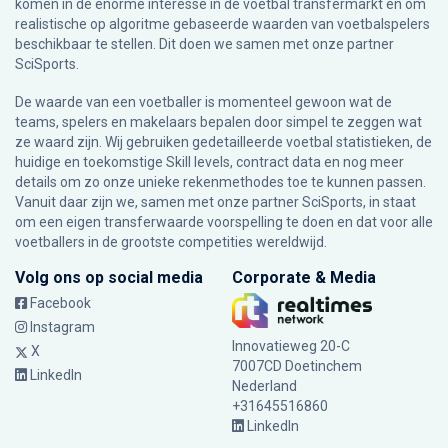
komen in de enorme interesse in de voetbal transfermarkt en om
realistische op algoritme gebaseerde waarden van voetbalspelers
beschikbaar te stellen. Dit doen we samen met onze partner
SciSports
.
De waarde van een voetballer is momenteel gewoon wat de
teams, spelers en makelaars bepalen door simpel te zeggen wat
ze waard zijn. Wij gebruiken gedetailleerde voetbal statistieken, de
huidige en toekomstige Skill levels, contract data en nog meer
details om zo onze unieke rekenmethodes toe te kunnen passen.
Vanuit daar zijn we, samen met onze partner SciSports, in staat
om een eigen transferwaarde voorspelling te doen en dat voor alle
voetballers in de grootste competities wereldwijd.
Volg ons op social media
Corporate & Media
Facebook
Instagram
Innovatieweg 20-C
X
7007CD Doetinchem
LinkedIn
Nederland
+31645516860
LinkedIn