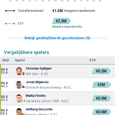
€1.5M
Transfersommen
Hoogste transfersom
€2.3M
ETV
Meeste waardevolle
Bekijk gedetailleerde geschiedenis (6)
Vergelijkbare spelers
Skill
Speler
ETV
Christian Gytkjaer
53.3
€0.2M
53.8
SSC Bari • A (C)
Jovan Mijatovic
53.3
€2M
64.2
Eintracht Braunschweig • A (C)
Mattia Finotto
53.3
€0.3M
53.3
Carrarese Calcio 1908 • A (C)
Anthony Descotte
53.3
€0.6M
58.5
Fortuna Sittard • A (C)