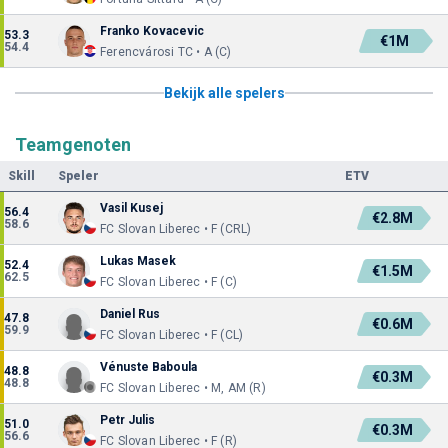
Franko Kovacevic
53.3
€1M
54.4
Ferencvárosi TC • A (C)
Bekijk alle spelers
Teamgenoten
Skill
Speler
ETV
Vasil Kusej
56.4
€2.8M
58.6
FC Slovan Liberec • F (CRL)
Lukas Masek
52.4
€1.5M
62.5
FC Slovan Liberec • F (C)
Daniel Rus
47.8
€0.6M
59.9
FC Slovan Liberec • F (CL)
Vénuste Baboula
48.8
€0.3M
48.8
FC Slovan Liberec • M, AM (R)
Petr Julis
51.0
€0.3M
56.6
FC Slovan Liberec • F (R)