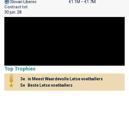
Slovan Liberec
€1.1M – €1.7M
Contract tot
30 jun. 28
Top Trophies
3e
in Meest Waardevolle Letse voetballers
5e
Beste Letse voetballers