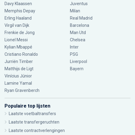
Davy Klaassen
Juventus
Memphis Depay
Milan
Erling Haaland
Real Madrid
Virgil van Dijk
Barcelona
Frenkie de Jong
Man Utd
Lionel Messi
Chelsea
Kylian Mbappé
Inter
Cristiano Ronaldo
PSG
Jurriën Timber
Liverpool
Matthijs de Ligt
Bayern
Vinícius Júnior
Lamine Yamal
Ryan Gravenberch
Populaire top lijsten
Laatste voetbaltransfers
Laatste transfergeruchten
Laatste contractverlengingen