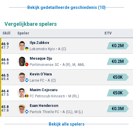
Bekijk gedetailleerde geschiedenis (10)
Vergelijkbare spelers
Skill
Speler
ETV
Ilya Zubkov
46.9
€0.2M
47.7
Lokomotiv Kyiv • A (C)
Mesaque Dju
46.6
€0.2M
46.8
Portimonense SC • A (R), M, AML
Kevin O'Hara
46.5
€50K
49.4
Larne FC • A (C)
Maxim Cojocaru
46.4
€50K
47.5
FC Petrocub Hincesti • M (RL)
Euan Henderson
45.8
€0.3M
47.8
Partick Thistle FC • A (CL), M (L)
Bekijk alle spelers