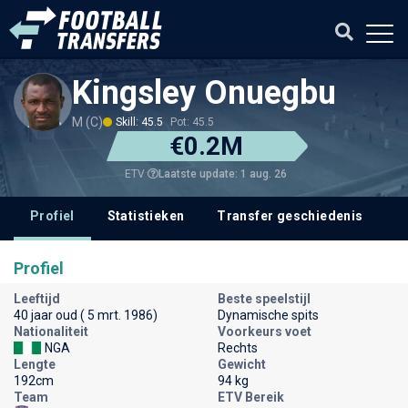
Kingsley Onuegbu
M (C)
Skill: 45.5
Pot: 45.5
€0.2M
Laatste update: 1 aug. 26
ETV
Profiel
Statistieken
Transfer geschiedenis
V
Profiel
Leeftijd
Beste speelstijl
40 jaar oud ( 5 mrt. 1986)
Dynamische spits
Nationaliteit
Voorkeurs voet
NGA
Rechts
Lengte
Gewicht
192cm
94 kg
Team
ETV Bereik