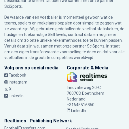
beschikbaar te stellen. Dit doen we samen met onze partner
SciSports
.
De waarde van een voetballer is momenteel gewoon wat de
teams, spelers en makelaars bepalen door simpel te zeggen wat
ze waard zijn. Wij gebruiken gedetailleerde voetbal statistieken, de
huidige en toekomstige Skill levels, contract data en nog meer
details om zo onze unieke rekenmethodes toe te kunnen passen.
Vanuit daar zijn we, samen met onze partner SciSports, in staat
om een eigen transferwaarde voorspelling te doen en dat voor alle
voetballers in de grootste competities wereldwijd.
Volg ons op social media
Corporate & Media
Facebook
Instagram
Innovatieweg 20-C
X
7007CD Doetinchem
LinkedIn
Nederland
+31645516860
LinkedIn
Realtimes | Publishing Network
FootballTransfers.com