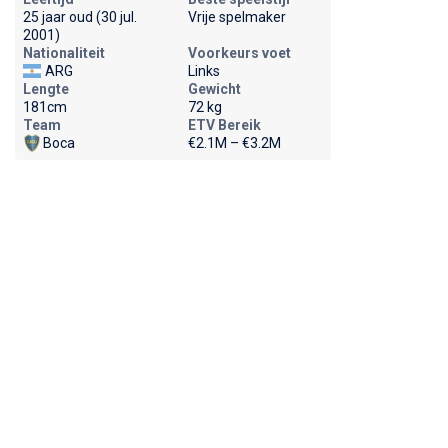
25 jaar oud (30 jul.
Vrije spelmaker
2001)
Nationaliteit
Voorkeurs voet
ARG
Links
Lengte
Gewicht
181cm
72 kg
Team
ETV Bereik
Boca
€2.1M – €3.2M