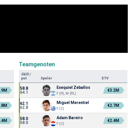
Teamgenoten
Skill
/
pot
Speler
ETV
Exequiel Zeballos
58.8
.9M
€3.2M
64.1
F (R), M (RL)
Miguel Merentiel
62.1
.8M
€2.7M
62.8
F (C)
Adam Bareiro
58.0
.4M
€2.4M
58.0
F (C)