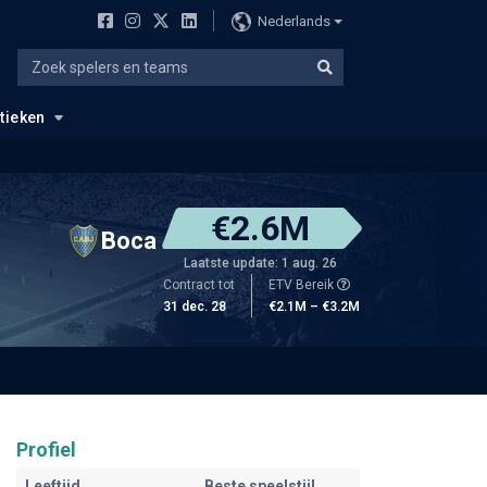
Nederlands
stieken
€2.6M
Boca
Laatste update: 1 aug. 26
Contract tot
ETV Bereik
31 dec. 28
€2.1M – €3.2M
Profiel
Leeftijd
Beste speelstijl