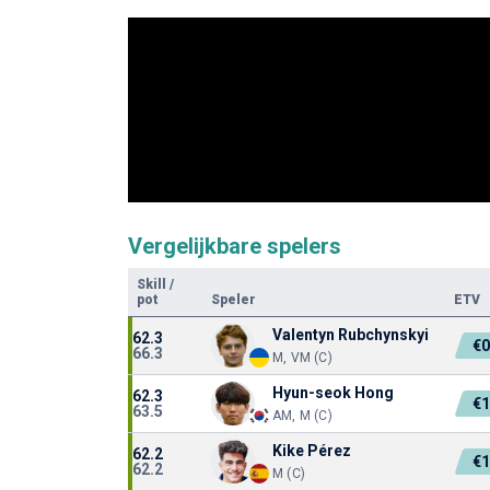
Vergelijkbare spelers
Skill
/
pot
Speler
ETV
Valentyn Rubchynskyi
62.3
€0
66.3
M, VM (C)
Hyun-seok Hong
62.3
€1
63.5
AM, M (C)
Kike Pérez
62.2
€1
62.2
M (C)