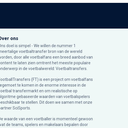
Over ons
Ons doel is simpel - We willen de nummer 1
meertalige voetbaltransfer bron van de wereld
worden, door alle voetbalfans een breed aanbod van
content te laten zien omtrent het meeste populaire
onderwerp in de voetbalwereld: Voetbaltransfers.
FootballTransfers (FT) is een project om voetbalfans
tegemoet te komen in de enorme interesse in de
voetbal transfermarkt en om realistische op
algoritme gebaseerde waarden van voetbalspelers
beschikbaar te stellen. Dit doen we samen met onze
partner
SciSports
.
De waarde van een voetballer is momenteel gewoon
wat de teams, spelers en makelaars bepalen door