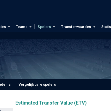
ties
Teams
Spelers
Transferwaarden
Stati
edenis
Vergelijkbare spelers
Estimated Transfer Value (ETV)