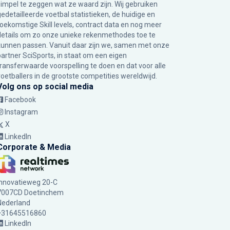
simpel te zeggen wat ze waard zijn. Wij gebruiken
gedetailleerde voetbal statistieken, de huidige en
toekomstige Skill levels, contract data en nog meer
details om zo onze unieke rekenmethodes toe te
kunnen passen. Vanuit daar zijn we, samen met onze
partner SciSports, in staat om een eigen
transferwaarde voorspelling te doen en dat voor alle
voetballers in de grootste competities wereldwijd.
Volg ons op social media
Facebook
Instagram
X
LinkedIn
Corporate & Media
Innovatieweg 20-C
7007CD Doetinchem
Nederland
+31645516860
LinkedIn