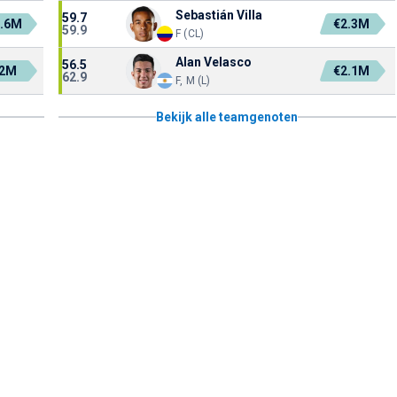
Sebastián Villa
59.7
.6M
€2.3M
59.9
F (CL)
Alan Velasco
56.5
2M
€2.1M
62.9
F, M (L)
Bekijk alle teamgenoten