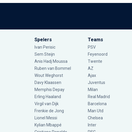
Spelers
Teams
Ivan Perisic
PSV
Sem Steijn
Feyenoord
Anis Hadj Moussa
Twente
Ruben van Bommel
AZ
Wout Weghorst
Ajax
Davy Klaassen
Juventus
Memphis Depay
Milan
Erling Haaland
Real Madrid
Virgil van Dijk
Barcelona
Frenkie de Jong
Man Utd
Lionel Messi
Chelsea
Kylian Mbappé
Inter