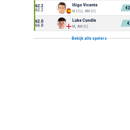
Iñigo Vicente
62.2
€2
62.2
M (CL), AM (C)
Luke Cundle
62.0
€
66.8
M, AM (C)
Bekijk alle spelers