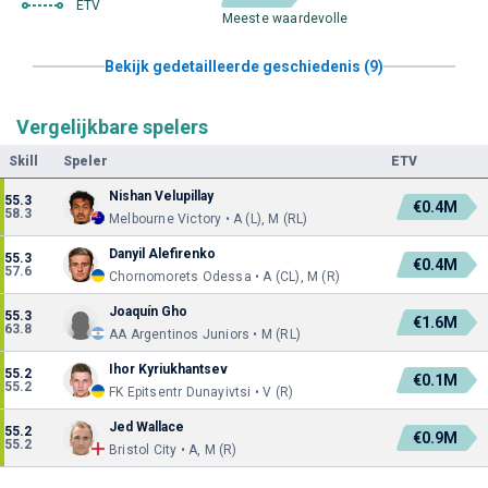
ETV
Meeste waardevolle
Bekijk gedetailleerde geschiedenis (9)
Vergelijkbare spelers
Skill
Speler
ETV
Nishan Velupillay
55.3
€0.4M
58.3
Melbourne Victory • A (L), M (RL)
Danyil Alefirenko
55.3
€0.4M
57.6
Chornomorets Odessa • A (CL), M (R)
Joaquín Gho
55.3
€1.6M
63.8
AA Argentinos Juniors • M (RL)
Ihor Kyriukhantsev
55.2
€0.1M
55.2
FK Epitsentr Dunayivtsi • V (R)
Jed Wallace
55.2
€0.9M
55.2
Bristol City • A, M (R)