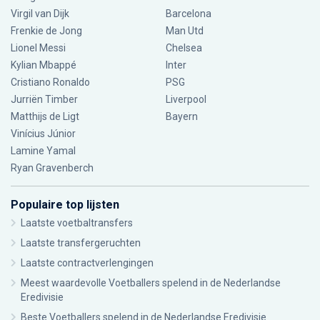
Virgil van Dijk
Barcelona
Frenkie de Jong
Man Utd
Lionel Messi
Chelsea
Kylian Mbappé
Inter
Cristiano Ronaldo
PSG
Jurriën Timber
Liverpool
Matthijs de Ligt
Bayern
Vinícius Júnior
Lamine Yamal
Ryan Gravenberch
Populaire top lijsten
Laatste voetbaltransfers
Laatste transfergeruchten
Laatste contractverlengingen
Meest waardevolle Voetballers spelend in de Nederlandse
Eredivisie
Beste Voetballers spelend in de Nederlandse Eredivisie