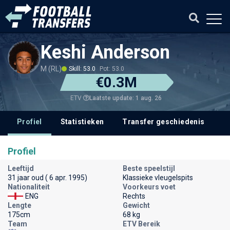
Keshi Anderson
M (RL)
Skill: 53.0
Pot: 53.0
€0.3M
Laatste update: 1 aug. 26
ETV
Profiel
Statistieken
Transfer geschiedenis
V
Profiel
Leeftijd
Beste speelstijl
31 jaar oud ( 6 apr. 1995)
Klassieke vleugelspits
Nationaliteit
Voorkeurs voet
ENG
Rechts
Lengte
Gewicht
175cm
68 kg
Team
ETV Bereik