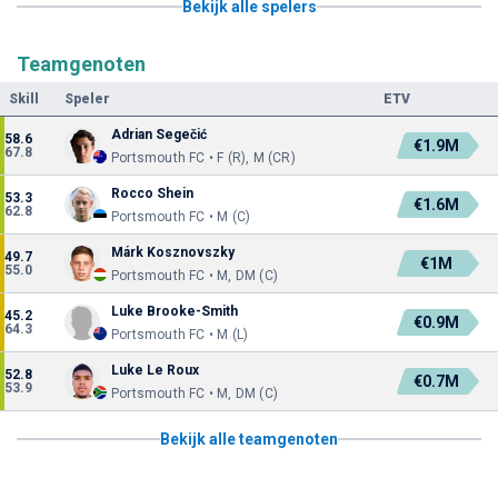
Bekijk alle spelers
Teamgenoten
Skill
Speler
ETV
Adrian Segečić
58.6
€1.9M
67.8
Portsmouth FC • F (R), M (CR)
Rocco Shein
53.3
€1.6M
62.8
Portsmouth FC • M (C)
Márk Kosznovszky
49.7
€1M
55.0
Portsmouth FC • M, DM (C)
Luke Brooke-Smith
45.2
€0.9M
64.3
Portsmouth FC • M (L)
Luke Le Roux
52.8
€0.7M
53.9
Portsmouth FC • M, DM (C)
Bekijk alle teamgenoten