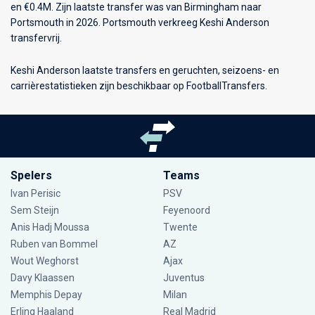
en €0.4M. Zijn laatste transfer was van Birmingham naar
Portsmouth in 2026. Portsmouth verkreeg Keshi Anderson
transfervrij.
Keshi Anderson laatste transfers en geruchten, seizoens- en
carrièrestatistieken zijn beschikbaar op FootballTransfers.
Spelers
Teams
Ivan Perisic
PSV
Sem Steijn
Feyenoord
Anis Hadj Moussa
Twente
Ruben van Bommel
AZ
Wout Weghorst
Ajax
Davy Klaassen
Juventus
Memphis Depay
Milan
Erling Haaland
Real Madrid