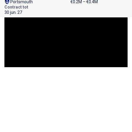
Portsmouth
€0.2M – €0.4M
Contract tot
30 jun. 27