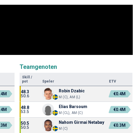
Teamgenoten
Skill
/
pot
Speler
ETV
Robin Dzabic
48.3
.4M
€0.4M
50.6
M (C), AM (L)
Elias Barsoum
48.8
.4M
€0.4M
53.5
M (CL), AM (C)
Nahom Girmai Netabay
50.5
.3M
€0.3M
50.5
M (C)