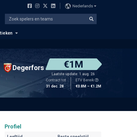
Nederlands
stieken
€1M
Degerfors
Laatste update: 1 aug. 26
Contract tot
ETV Bereik
31 dec. 28
€0.8M – €1.2M
Profiel
Leeftijd
Beste speelstijl