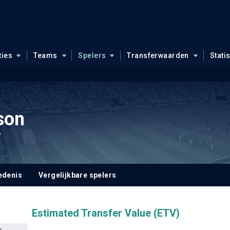
ties
Teams
Spelers
Transferwaarden
Stati
son
7
edenis
Vergelijkbare spelers
Estimated Transfer Value (ETV)