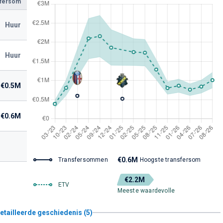
sfersom
Huur
Huur
€0.5M
€0.6M
€0.6M
Transfersommen
Hoogste transfersom
€2.2M
ETV
Meeste waardevolle
etailleerde geschiedenis (5)