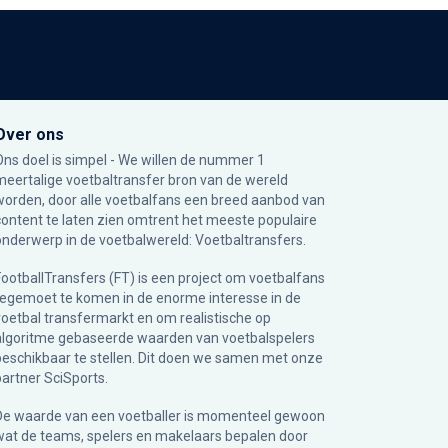
Over ons
Ons doel is simpel - We willen de nummer 1
meertalige voetbaltransfer bron van de wereld
worden, door alle voetbalfans een breed aanbod van
content te laten zien omtrent het meeste populaire
onderwerp in de voetbalwereld: Voetbaltransfers.
FootballTransfers (FT) is een project om voetbalfans
tegemoet te komen in de enorme interesse in de
voetbal transfermarkt en om realistische op
algoritme gebaseerde waarden van voetbalspelers
beschikbaar te stellen. Dit doen we samen met onze
partner
SciSports
.
De waarde van een voetballer is momenteel gewoon
wat de teams, spelers en makelaars bepalen door