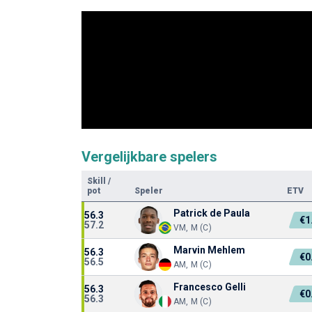
Vergelijkbare spelers
Skill
/
pot
Speler
ETV
Patrick de Paula
56.3
€1
57.2
VM, M (C)
Marvin Mehlem
56.3
€0
56.5
AM, M (C)
Francesco Gelli
56.3
€0
56.3
AM, M (C)