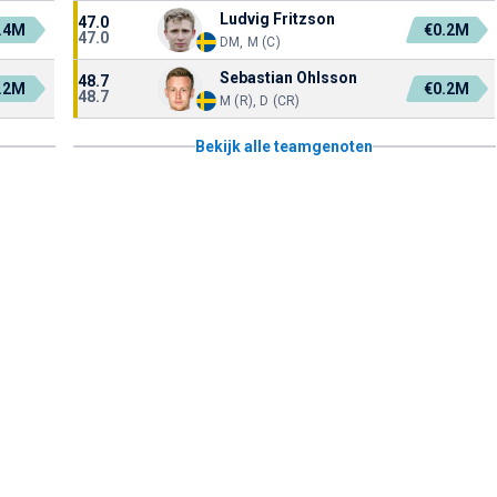
Ludvig Fritzson
47.0
.4M
€0.2M
47.0
DM, M (C)
Sebastian Ohlsson
48.7
.2M
€0.2M
48.7
M (R), D (CR)
Bekijk alle teamgenoten