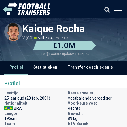
Kaique Rocha
V (CR)
Skill: 57.4
Pot: 61.6
€1.0M
Laatste update: 1 aug. 26
ETV
Profiel
Statistieken
Transfer geschiedenis
V
Profiel
Leeftijd
Beste speelstijl
25 jaar oud (28 feb. 2001)
Voetballende verdediger
Nationaliteit
Voorkeurs voet
BRA
Rechts
Lengte
Gewicht
195cm
89 kg
Team
ETV Bereik