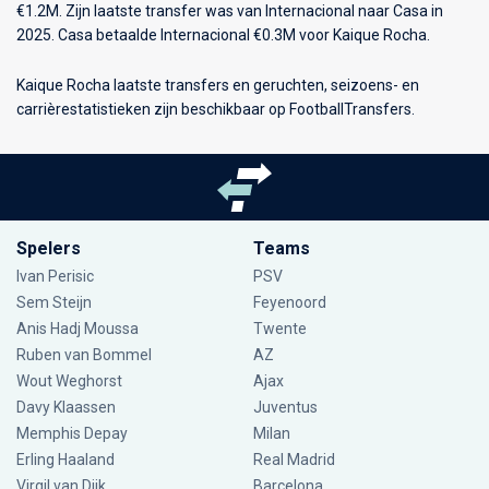
€1.2M. Zijn laatste transfer was van Internacional naar Casa in
2025. Casa betaalde Internacional €0.3M voor Kaique Rocha.
Kaique Rocha laatste transfers en geruchten, seizoens- en
carrièrestatistieken zijn beschikbaar op FootballTransfers.
Spelers
Teams
Ivan Perisic
PSV
Sem Steijn
Feyenoord
Anis Hadj Moussa
Twente
Ruben van Bommel
AZ
Wout Weghorst
Ajax
Davy Klaassen
Juventus
Memphis Depay
Milan
Erling Haaland
Real Madrid
Virgil van Dijk
Barcelona