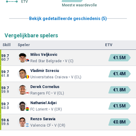
ETV
Meeste waardevolle
Bekijk gedetailleerde geschiedenis (5)
Vergelijkbare spelers
Skill
Speler
ETV
Milos Veljkovic
59.7
€1.5M
60.7
Red Star Belgrade • V (C)
Vladimir Screciu
59.7
€1.4M
61.8
Universitatea Craiova • V (CL)
Derek Cornelius
59.7
€1.8M
59.9
Rangers FC • V (CL)
Nathaniel Adjei
59.7
€1.5M
63.0
FC Lorient • V (CR)
Renzo Saravia
59.6
€0.8M
59.6
Valencia CF • V (CR)