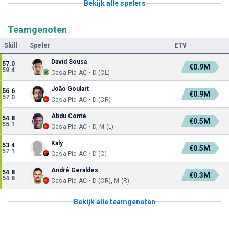
Bekijk alle spelers
Teamgenoten
Skill
Speler
ETV
David Sousa
57.0
€0.9M
59.4
Casa Pia AC • D (CL)
João Goulart
56.6
€0.9M
57.0
Casa Pia AC • D (CR)
Abdu Conté
54.8
€0.5M
55.1
Casa Pia AC • D, M (L)
Kaly
53.4
€0.5M
57.1
Casa Pia AC • D (C)
André Geraldes
54.8
€0.3M
54.8
Casa Pia AC • D (CR), M (R)
Bekijk alle teamgenoten