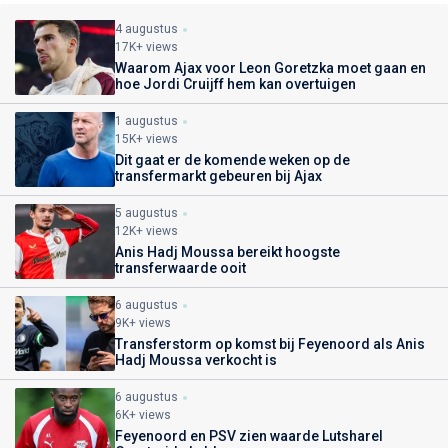
4 augustus
17K+ views
Waarom Ajax voor Leon Goretzka moet gaan en
hoe Jordi Cruijff hem kan overtuigen
1 augustus
15K+ views
Dit gaat er de komende weken op de
transfermarkt gebeuren bij Ajax
5 augustus
12K+ views
Anis Hadj Moussa bereikt hoogste
transferwaarde ooit
6 augustus
9K+ views
Transferstorm op komst bij Feyenoord als Anis
Hadj Moussa verkocht is
6 augustus
6K+ views
Feyenoord en PSV zien waarde Lutsharel