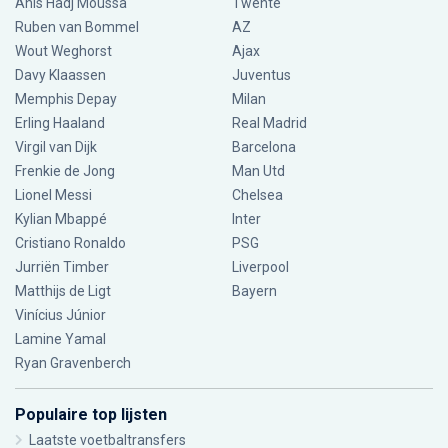
Anis Hadj Moussa
Twente
Ruben van Bommel
AZ
Wout Weghorst
Ajax
Davy Klaassen
Juventus
Memphis Depay
Milan
Erling Haaland
Real Madrid
Virgil van Dijk
Barcelona
Frenkie de Jong
Man Utd
Lionel Messi
Chelsea
Kylian Mbappé
Inter
Cristiano Ronaldo
PSG
Jurriën Timber
Liverpool
Matthijs de Ligt
Bayern
Vinícius Júnior
Lamine Yamal
Ryan Gravenberch
Populaire top lijsten
Laatste voetbaltransfers