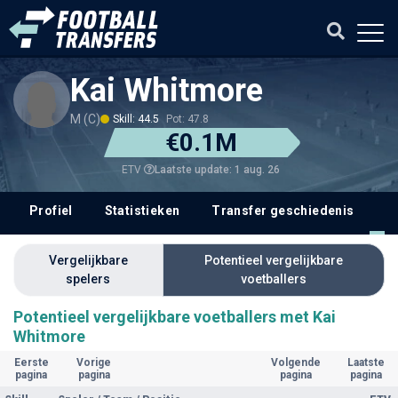
Kai Whitmore
M (C)
Skill: 44.5
Pot: 47.8
€0.1M
Laatste update: 1 aug. 26
ETV
Profiel
Statistieken
Transfer geschiedenis
V
Vergelijkbare
Potentieel vergelijkbare
spelers
voetballers
Potentieel vergelijkbare voetballers met Kai
Whitmore
Eerste
Vorige
Volgende
Laatste
pagina
pagina
pagina
pagina