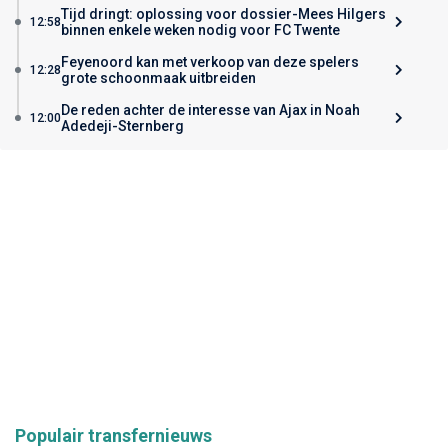
Tijd dringt: oplossing voor dossier-Mees Hilgers
12:58
binnen enkele weken nodig voor FC Twente
Feyenoord kan met verkoop van deze spelers
12:28
grote schoonmaak uitbreiden
De reden achter de interesse van Ajax in Noah
12:00
Adedeji-Sternberg
Populair transfernieuws