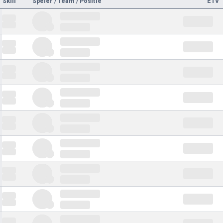
Skill
Speler / Team / Positie
ETV