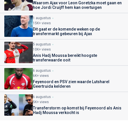
Waarom Ajax voor Leon Goretzka moet gaan en
hoe Jordi Cruijff hem kan overtuigen
1 augustus
15K+ views
Dit gaat er de komende weken op de
transfermarkt gebeuren bij Ajax
5 augustus
10K+ views
Anis Hadj Moussa bereikt hoogste
transferwaarde ooit
6 augustus
6K+ views
Feyenoord en PSV zien waarde Lutsharel
Geertruida kelderen
6 augustus
5K+ views
Transferstorm op komst bij Feyenoord als Anis
Hadj Moussa verkocht is