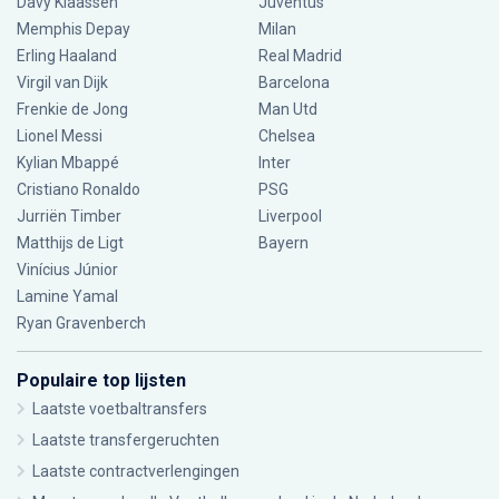
Davy Klaassen
Juventus
Memphis Depay
Milan
Erling Haaland
Real Madrid
Virgil van Dijk
Barcelona
Frenkie de Jong
Man Utd
Lionel Messi
Chelsea
Kylian Mbappé
Inter
Cristiano Ronaldo
PSG
Jurriën Timber
Liverpool
Matthijs de Ligt
Bayern
Vinícius Júnior
Lamine Yamal
Ryan Gravenberch
Populaire top lijsten
Laatste voetbaltransfers
Laatste transfergeruchten
Laatste contractverlengingen