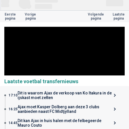
Eerste
Vorige
Volgende
Laatste
pagina
pagina
pagina
pagina
Laatste voetbal transfernieuws
Dit is waarom Ajax de verkoop van Ko Itakura in de
17:10
ijskast moet zetten
Ajax moet Kasper Dolberg aan deze 3 clubs
16:25
aanbieden naast FC Midtjylland
Dit kan Ajax in huis halen met de felbegeerde
14:45
Mauro Couto