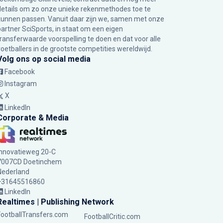
details om zo onze unieke rekenmethodes toe te
kunnen passen. Vanuit daar zijn we, samen met onze
partner SciSports, in staat om een eigen
transferwaarde voorspelling te doen en dat voor alle
voetballers in de grootste competities wereldwijd.
Volg ons op social media
Facebook
Instagram
X
LinkedIn
Corporate & Media
Innovatieweg 20-C
7007CD Doetinchem
Nederland
+31645516860
LinkedIn
Realtimes | Publishing Network
FootballTransfers.com
FootballCritic.com