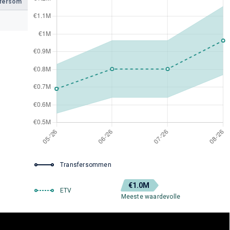
sfersom
Transfersommen
€1.0M
ETV
Meeste waardevolle