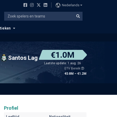
Nederlands
stieken
€1.0M
Santos Lag
Laatste update: 1 aug. 26
ETV Bereik
€0.8M – €1.2M
Profiel
Leeftijd
Nationaliteit