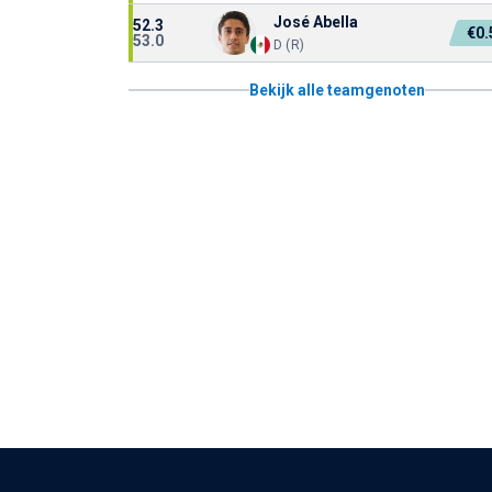
José Abella
52.3
€0
53.0
D (R)
Bekijk alle teamgenoten