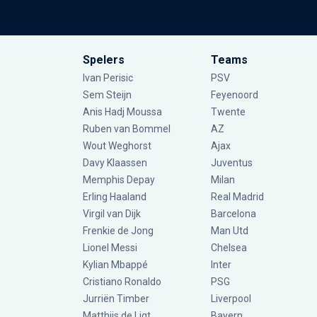
Spelers
Teams
Ivan Perisic
PSV
Sem Steijn
Feyenoord
Anis Hadj Moussa
Twente
Ruben van Bommel
AZ
Wout Weghorst
Ajax
Davy Klaassen
Juventus
Memphis Depay
Milan
Erling Haaland
Real Madrid
Virgil van Dijk
Barcelona
Frenkie de Jong
Man Utd
Lionel Messi
Chelsea
Kylian Mbappé
Inter
Cristiano Ronaldo
PSG
Jurriën Timber
Liverpool
Matthijs de Ligt
Bayern