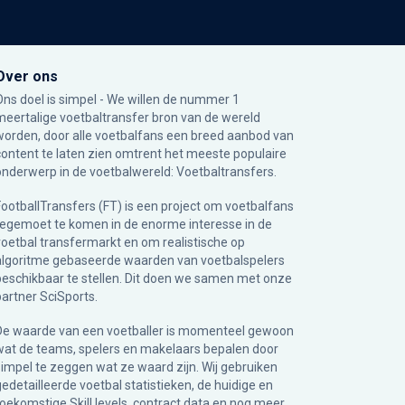
Over ons
Ons doel is simpel - We willen de nummer 1
meertalige voetbaltransfer bron van de wereld
worden, door alle voetbalfans een breed aanbod van
content te laten zien omtrent het meeste populaire
onderwerp in de voetbalwereld: Voetbaltransfers.
FootballTransfers (FT) is een project om voetbalfans
tegemoet te komen in de enorme interesse in de
voetbal transfermarkt en om realistische op
algoritme gebaseerde waarden van voetbalspelers
beschikbaar te stellen. Dit doen we samen met onze
partner
SciSports
.
De waarde van een voetballer is momenteel gewoon
wat de teams, spelers en makelaars bepalen door
simpel te zeggen wat ze waard zijn. Wij gebruiken
gedetailleerde voetbal statistieken, de huidige en
toekomstige Skill levels, contract data en nog meer