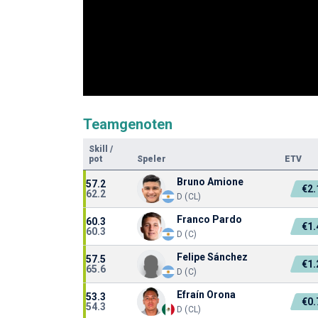
Teamgenoten
Skill
/
pot
Speler
ETV
Bruno Amione
57.2
€2
62.2
D (CL)
Franco Pardo
60.3
€1
60.3
D (C)
Felipe Sánchez
57.5
€1
65.6
D (C)
Efraín Orona
53.3
€0
54.3
D (CL)