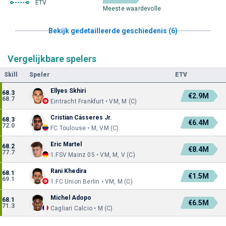
ETV
Meeste waardevolle
Bekijk gedetailleerde geschiedenis (6)
Vergelijkbare spelers
Skill
Speler
ETV
Ellyes Skhiri
68.3
€2.9M
68.7
Eintracht Frankfurt • VM, M (C)
Cristian Cásseres Jr.
68.3
€6.4M
72.0
FC Toulouse • M, VM (C)
Eric Martel
68.2
€8.4M
77.7
1.FSV Mainz 05 • VM, M, V (C)
Rani Khedira
68.1
€1.5M
69.1
1.FC Union Berlin • VM, M (C)
Michel Adopo
68.1
€6.5M
71.3
Cagliari Calcio • M (C)