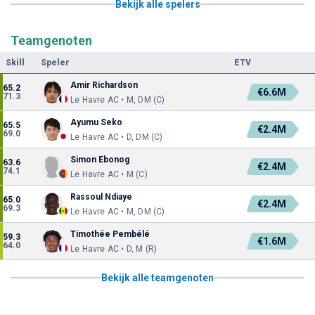
Bekijk alle spelers
Teamgenoten
Skill
Speler
ETV
Amir Richardson
65.2
€6.6M
71.3
Le Havre AC • M, DM (C)
Ayumu Seko
65.5
€2.4M
69.0
Le Havre AC • D, DM (C)
Simon Ebonog
63.6
€2.4M
74.1
Le Havre AC • M (C)
Rassoul Ndiaye
65.0
€2.4M
69.3
Le Havre AC • M, DM (C)
Timothée Pembélé
59.3
€1.6M
64.0
Le Havre AC • D, M (R)
Bekijk alle teamgenoten