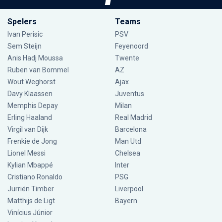
Spelers
Teams
Ivan Perisic
PSV
Sem Steijn
Feyenoord
Anis Hadj Moussa
Twente
Ruben van Bommel
AZ
Wout Weghorst
Ajax
Davy Klaassen
Juventus
Memphis Depay
Milan
Erling Haaland
Real Madrid
Virgil van Dijk
Barcelona
Frenkie de Jong
Man Utd
Lionel Messi
Chelsea
Kylian Mbappé
Inter
Cristiano Ronaldo
PSG
Jurriën Timber
Liverpool
Matthijs de Ligt
Bayern
Vinícius Júnior