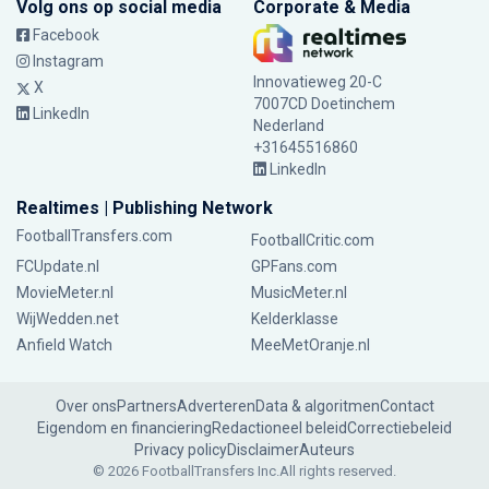
Volg ons op social media
Corporate & Media
Facebook
Instagram
Innovatieweg 20-C
X
7007CD Doetinchem
LinkedIn
Nederland
+31645516860
LinkedIn
Realtimes | Publishing Network
FootballTransfers.com
FootballCritic.com
FCUpdate.nl
GPFans.com
MovieMeter.nl
MusicMeter.nl
WijWedden.net
Kelderklasse
Anfield Watch
MeeMetOranje.nl
Over ons
Partners
Adverteren
Data & algoritmen
Contact
Eigendom en financiering
Redactioneel beleid
Correctiebeleid
Privacy policy
Disclaimer
Auteurs
© 2026 FootballTransfers Inc.
All rights reserved.