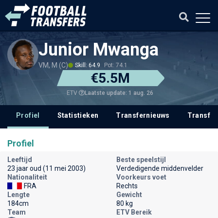
Junior Mwanga
VM, M (C)
Skill: 64.9
Pot: 74.1
€5.5M
Laatste update: 1 aug. 26
ETV
Profiel
Statistieken
Transfernieuws
Transfer
Profiel
Leeftijd
Beste speelstijl
23 jaar oud (11 mei 2003)
Verdedigende middenvelder
Nationaliteit
Voorkeurs voet
FRA
Rechts
Lengte
Gewicht
184cm
80 kg
Team
ETV Bereik