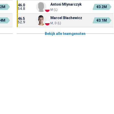
Antoni Mlynarczyk
46.0
.2M
€0.2M
54.8
M (L)
Marcel Błachewicz
46.5
.4M
€0.1M
52.9
M, D (L)
Bekijk alle teamgenoten