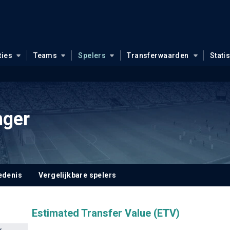
ties
Teams
Spelers
Transferwaarden
Stati
nger
edenis
Vergelijkbare spelers
Estimated Transfer Value (ETV)