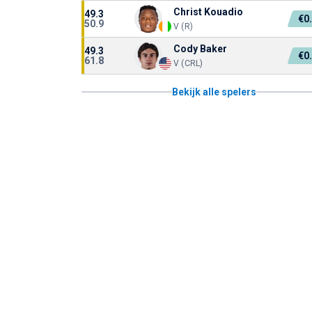
Christ Kouadio
49.3
€0
50.9
V (R)
Cody Baker
49.3
€0
61.8
V (CRL)
Bekijk alle spelers