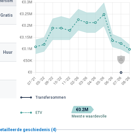
sfersom
Gratis
Huur
Transfersommen
€0.2M
ETV
Meeste waardevolle
etailleerde geschiedenis (4)