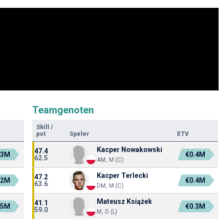
Teamgenoten
Skill
/
pot
Speler
ETV
Kacper Nowakowski
47.4
.3M
€0.4M
62.5
AM, M (C)
Kacper Terlecki
47.2
.2M
€0.4M
63.6
DM, M (C)
Mateusz Książek
41.1
.5M
€0.3M
59.0
M, D (L)