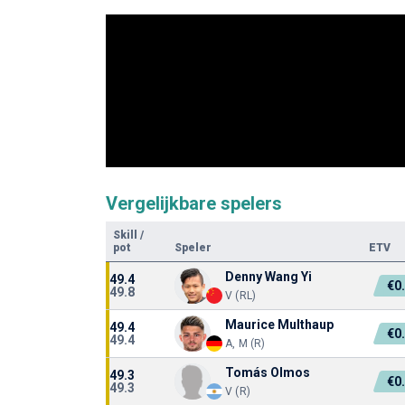
Vergelijkbare spelers
Skill
/
pot
Speler
ETV
Denny Wang Yi
49.4
€0
49.8
V (RL)
Maurice Multhaup
49.4
€0
49.4
A, M (R)
Tomás Olmos
49.3
€0
49.3
V (R)