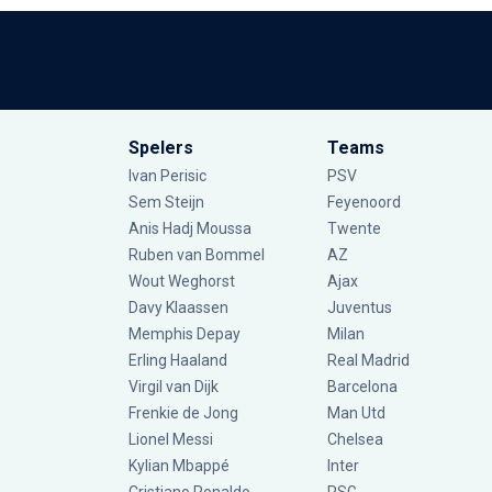
Spelers
Teams
Ivan Perisic
PSV
Sem Steijn
Feyenoord
Anis Hadj Moussa
Twente
Ruben van Bommel
AZ
Wout Weghorst
Ajax
Davy Klaassen
Juventus
Memphis Depay
Milan
Erling Haaland
Real Madrid
Virgil van Dijk
Barcelona
Frenkie de Jong
Man Utd
Lionel Messi
Chelsea
Kylian Mbappé
Inter