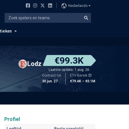
Nederlands
stieken
€99.3K
Lodz
Laatste update: 1 aug. 26
Contract tot
ETV Bereik
30 jun. 27
€79.4K – €0.1M
Profiel
Leeftijd
Beste speelstijl