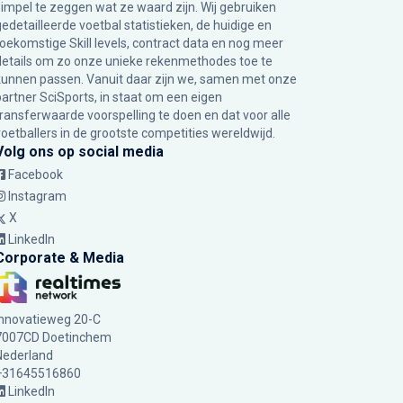
simpel te zeggen wat ze waard zijn. Wij gebruiken
gedetailleerde voetbal statistieken, de huidige en
toekomstige Skill levels, contract data en nog meer
details om zo onze unieke rekenmethodes toe te
kunnen passen. Vanuit daar zijn we, samen met onze
partner SciSports, in staat om een eigen
transferwaarde voorspelling te doen en dat voor alle
voetballers in de grootste competities wereldwijd.
Volg ons op social media
Facebook
Instagram
X
LinkedIn
Corporate & Media
Innovatieweg 20-C
7007CD Doetinchem
Nederland
+31645516860
LinkedIn