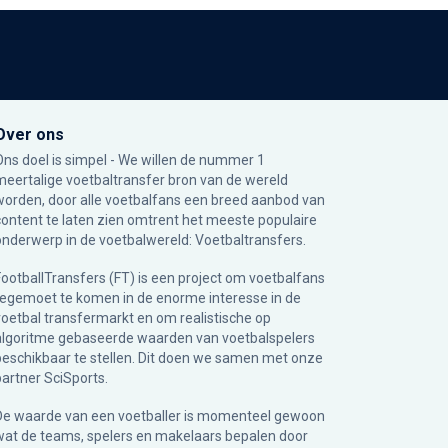
Over ons
Ons doel is simpel - We willen de nummer 1
meertalige voetbaltransfer bron van de wereld
worden, door alle voetbalfans een breed aanbod van
content te laten zien omtrent het meeste populaire
onderwerp in de voetbalwereld: Voetbaltransfers.
FootballTransfers (FT) is een project om voetbalfans
tegemoet te komen in de enorme interesse in de
voetbal transfermarkt en om realistische op
algoritme gebaseerde waarden van voetbalspelers
beschikbaar te stellen. Dit doen we samen met onze
partner
SciSports
.
De waarde van een voetballer is momenteel gewoon
wat de teams, spelers en makelaars bepalen door