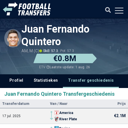
Juan Fernando
Quintero
AM, M (C)
Skill: 57.3
Pot: 57.3
€0.8M
Laatste update: 1 aug. 26
ETV
Profiel
Statistieken
Transfer geschiedenis
V
Juan Fernando Quintero Transfergeschiedenis
Transferdatum
Van / Naar
Prijs
America
€2.1M
17 jul. 2025
River Plate