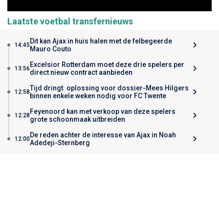
Laatste voetbal transfernieuws
Dit kan Ajax in huis halen met de felbegeerde
14:45
Mauro Couto
Excelsior Rotterdam moet deze drie spelers per
13:56
direct nieuw contract aanbieden
Tijd dringt: oplossing voor dossier-Mees Hilgers
12:58
binnen enkele weken nodig voor FC Twente
Feyenoord kan met verkoop van deze spelers
12:28
grote schoonmaak uitbreiden
De reden achter de interesse van Ajax in Noah
12:00
Adedeji-Sternberg