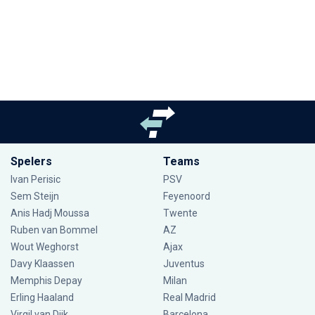
Spelers
Teams
Ivan Perisic
PSV
Sem Steijn
Feyenoord
Anis Hadj Moussa
Twente
Ruben van Bommel
AZ
Wout Weghorst
Ajax
Davy Klaassen
Juventus
Memphis Depay
Milan
Erling Haaland
Real Madrid
Virgil van Dijk
Barcelona