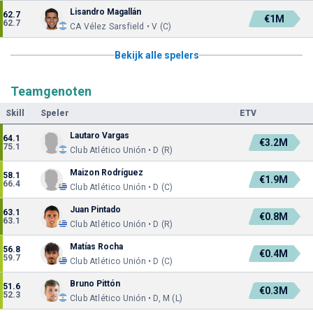
Lisandro Magallán
62.7
€1M
62.7
CA Vélez Sarsfield • V (C)
Bekijk alle spelers
Teamgenoten
Skill
Speler
ETV
Lautaro Vargas
64.1
€3.2M
75.1
Club Atlético Unión • D (R)
Maizon Rodríguez
58.1
€1.9M
66.4
Club Atlético Unión • D (C)
Juan Pintado
63.1
€0.8M
63.1
Club Atlético Unión • D (R)
Matías Rocha
56.8
€0.4M
59.7
Club Atlético Unión • D (C)
Bruno Pittón
51.6
€0.3M
52.3
Club Atlético Unión • D, M (L)