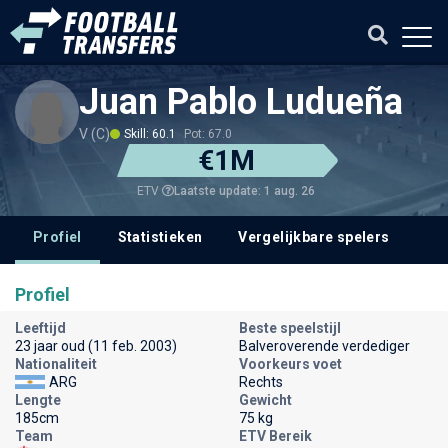
Juan Pablo Ludueña
V (C)
Skill: 60.1
Pot: 67.0
€1M
Laatste update: 1 aug. 26
ETV
Profiel
Statistieken
Vergelijkbare spelers
Profiel
Leeftijd
Beste speelstijl
23 jaar oud (11 feb. 2003)
Balveroverende verdediger
Nationaliteit
Voorkeurs voet
ARG
Rechts
Lengte
Gewicht
185cm
75 kg
Team
ETV Bereik