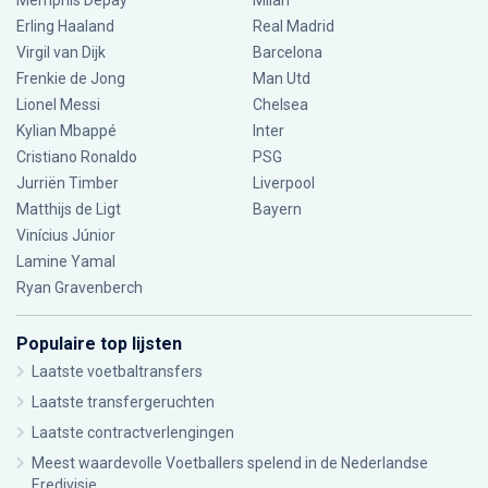
Memphis Depay
Milan
Erling Haaland
Real Madrid
Virgil van Dijk
Barcelona
Frenkie de Jong
Man Utd
Lionel Messi
Chelsea
Kylian Mbappé
Inter
Cristiano Ronaldo
PSG
Jurriën Timber
Liverpool
Matthijs de Ligt
Bayern
Vinícius Júnior
Lamine Yamal
Ryan Gravenberch
Populaire top lijsten
Laatste voetbaltransfers
Laatste transfergeruchten
Laatste contractverlengingen
Meest waardevolle Voetballers spelend in de Nederlandse
Eredivisie