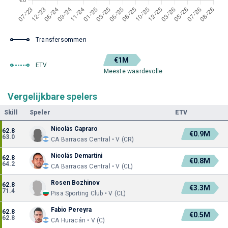
Transfersommen
€1M
ETV
Meeste waardevolle
Vergelijkbare spelers
Skill
Speler
ETV
Nicolás Capraro
62.8
€0.9M
63.0
CA Barracas Central • V (CR)
Nicolás Demartini
62.8
€0.8M
64.2
CA Barracas Central • V (CL)
Rosen Bozhinov
62.8
€3.3M
71.4
Pisa Sporting Club • V (CL)
Fabio Pereyra
62.8
€0.5M
62.8
CA Huracán • V (C)