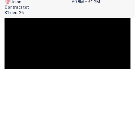
Union
€0.8M – €1.2M
Contract tot
31 dec. 26