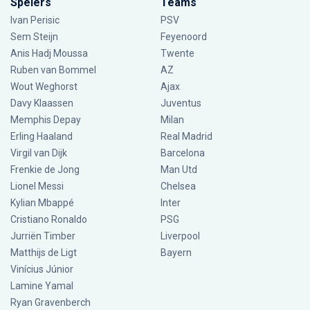
Spelers
Teams
Ivan Perisic
PSV
Sem Steijn
Feyenoord
Anis Hadj Moussa
Twente
Ruben van Bommel
AZ
Wout Weghorst
Ajax
Davy Klaassen
Juventus
Memphis Depay
Milan
Erling Haaland
Real Madrid
Virgil van Dijk
Barcelona
Frenkie de Jong
Man Utd
Lionel Messi
Chelsea
Kylian Mbappé
Inter
Cristiano Ronaldo
PSG
Jurriën Timber
Liverpool
Matthijs de Ligt
Bayern
Vinícius Júnior
Lamine Yamal
Ryan Gravenberch