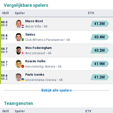
Vergelijkbare spelers
Skill
Speler
ETV
Marco Bizot
60.0
€1.3M
60.0
Aston Villa • GK
Santos
59.8
€0.4M
59.8
Club Athletico Paranaense • GK
Wes Foderingham
59.7
€0.2M
60.9
Aris Limassol • GK
Ricardo Velho
59.7
€1.9M
59.7
Genclerbirligi Ankara • GK
Pavlo Isenko
59.6
€1.2M
66.2
Universitatea Craiova • GK
Bekijk alle spelers
Teamgenoten
Skill
Speler
ETV