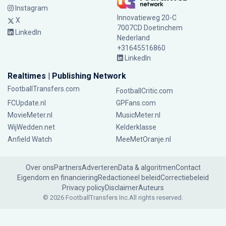
Instagram
Innovatieweg 20-C
X
7007CD Doetinchem
LinkedIn
Nederland
+31645516860
LinkedIn
Realtimes | Publishing Network
FootballTransfers.com
FootballCritic.com
FCUpdate.nl
GPFans.com
MovieMeter.nl
MusicMeter.nl
WijWedden.net
Kelderklasse
Anfield Watch
MeeMetOranje.nl
Over ons
Partners
Adverteren
Data & algoritmen
Contact
Eigendom en financiering
Redactioneel beleid
Correctiebeleid
Privacy policy
Disclaimer
Auteurs
© 2026 FootballTransfers Inc.
All rights reserved.