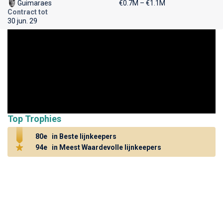
Guimaraes
€0.7M – €1.1M
Contract tot
30 jun. 29
Top Trophies
80e
in Beste lijnkeepers
94e
in Meest Waardevolle lijnkeepers