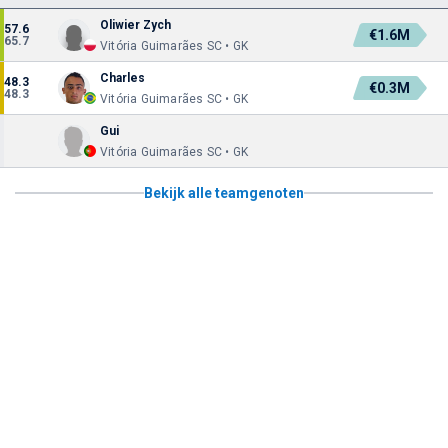
Oliwier Zych
57.6
€1.6M
65.7
Vitória Guimarães SC • GK
Charles
48.3
€0.3M
48.3
Vitória Guimarães SC • GK
Gui
Vitória Guimarães SC • GK
Bekijk alle teamgenoten