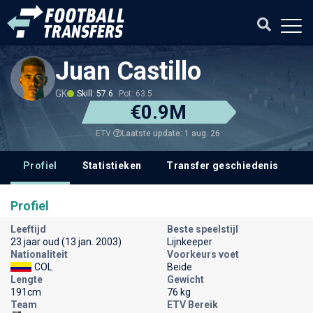
Juan Castillo
GK
Skill: 57.6
Pot: 63.5
€0.9M
Laatste update: 1 aug. 26
ETV
Profiel
Statistieken
Transfer geschiedenis
V
Profiel
Leeftijd
Beste speelstijl
23 jaar oud (13 jan. 2003)
Lijnkeeper
Nationaliteit
Voorkeurs voet
COL
Beide
Lengte
Gewicht
191cm
76 kg
Team
ETV Bereik