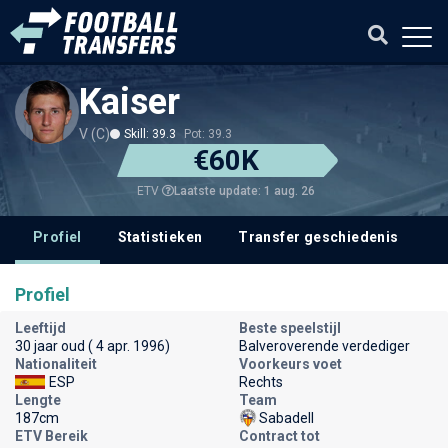
Kaiser
V (C)
Skill: 39.3
Pot: 39.3
€60K
Laatste update: 1 aug. 26
ETV
Profiel
Statistieken
Transfer geschiedenis
V
Profiel
Leeftijd
Beste speelstijl
30 jaar oud ( 4 apr. 1996)
Balveroverende verdediger
Nationaliteit
Voorkeurs voet
ESP
Rechts
Lengte
Team
187cm
Sabadell
ETV Bereik
Contract tot