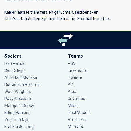
Kaiser laatste transfers en geruchten, seizoens- en
carrièrestatistieken zijn beschikbaar op FootballTransfers.
Spelers
Teams
Ivan Perisic
PSV
Sem Steijn
Feyenoord
Anis Hadj Moussa
Twente
Ruben van Bommel
AZ
Wout Weghorst
Ajax
Davy Klaassen
Juventus
Memphis Depay
Milan
Erling Haaland
Real Madrid
Virgil van Dijk
Barcelona
Frenkie de Jong
Man Utd