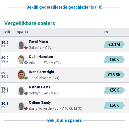
Bekijk gedetailleerde geschiedenis (10)
Vergelijkbare spelers
Skill
Speler
ETV
David Murar
39.9
€0.1M
51.6
Galanta • V (C)
Colin Hamilton
39.9
€50K
39.9
Arbroath FC • V (CL)
Iwan Cartwright
39.8
€78.5K
39.9
Llandudno • V (CR)
Nathan Peate
39.8
€50K
39.8
Colwyn Bay • V (C)
Callum Sainty
39.8
€50K
39.8
Barry Town United • V (CR), M (C)
Bekijk alle spelers