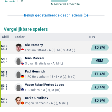
ETV
Meeste waardevolle
Bekijk gedetailleerde geschiedenis (5)
Vergelijkbare spelers
Skill
Speler
ETV
Ole Romeny
53.3
€0.8M
55.4
Fortuna Sittard • A (C), M (R), AM (L)
Nino Marcelli
53.3
€5M
65.6
Slovan Bratislava • A, M (L)
Paul Hennrich
53.2
€1.4M
69.5
1.FC Heidenheim 1846 • A (L), M (C)
Vasco Rafael Fortes Lopes
53.2
€0.4M
54.3
FC Südtirol • A (R), M (RL)
Darko Churlinov
53.2
€0.9M
55.7
Pogon Szczecin • A (L), M (RL)