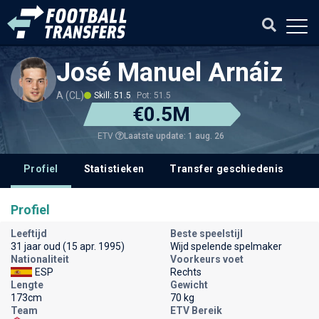
José Manuel Arnáiz
A (CL)
Skill: 51.5
Pot: 51.5
€0.5M
Laatste update: 1 aug. 26
ETV
Profiel
Statistieken
Transfer geschiedenis
V
Profiel
Leeftijd
Beste speelstijl
31 jaar oud (15 apr. 1995)
Wijd spelende spelmaker
Nationaliteit
Voorkeurs voet
ESP
Rechts
Lengte
Gewicht
173cm
70 kg
Team
ETV Bereik