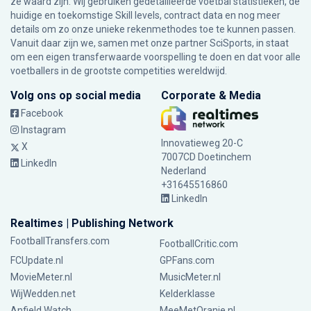
ze waard zijn. Wij gebruiken gedetailleerde voetbal statistieken, de
huidige en toekomstige Skill levels, contract data en nog meer
details om zo onze unieke rekenmethodes toe te kunnen passen.
Vanuit daar zijn we, samen met onze partner SciSports, in staat
om een eigen transferwaarde voorspelling te doen en dat voor alle
voetballers in de grootste competities wereldwijd.
Volg ons op social media
Corporate & Media
Facebook
Instagram
Innovatieweg 20-C
X
7007CD Doetinchem
LinkedIn
Nederland
+31645516860
LinkedIn
Realtimes | Publishing Network
FootballTransfers.com
FootballCritic.com
FCUpdate.nl
GPFans.com
MovieMeter.nl
MusicMeter.nl
WijWedden.net
Kelderklasse
Anfield Watch
MeeMetOranje.nl