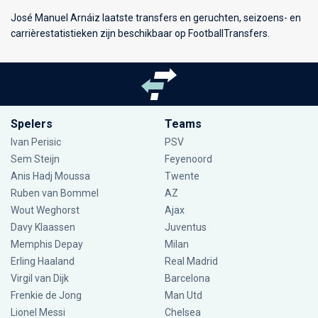
José Manuel Arnáiz laatste transfers en geruchten, seizoens- en
carrièrestatistieken zijn beschikbaar op FootballTransfers.
Spelers
Teams
Ivan Perisic
PSV
Sem Steijn
Feyenoord
Anis Hadj Moussa
Twente
Ruben van Bommel
AZ
Wout Weghorst
Ajax
Davy Klaassen
Juventus
Memphis Depay
Milan
Erling Haaland
Real Madrid
Virgil van Dijk
Barcelona
Frenkie de Jong
Man Utd
Lionel Messi
Chelsea