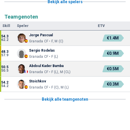
Bekijk alle spelers
Teamgenoten
Skill
Speler
ETV
Jorge Pascual
54.3
€1.4M
62.2
Granada CF • F, M (C)
Sergio Rodelas
48.3
€0.9M
57.9
Granada CF • F (L)
Abdoul Kader Bamba
50.5
€0.5M
50.5
Granada CF • F (L), M (CL)
Stoichkov
54.2
€0.3M
54.2
Granada CF • F (C), M (L)
Bekijk alle teamgenoten