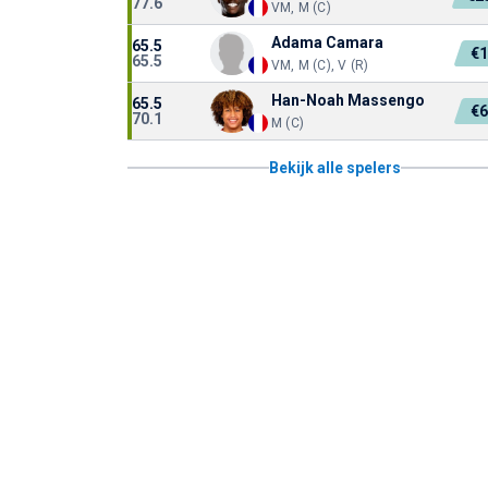
77.6
VM, M (C)
Adama Camara
65.5
€
65.5
VM, M (C), V (R)
Han-Noah Massengo
65.5
€
70.1
M (C)
Bekijk alle spelers