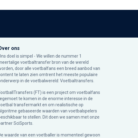
Over ons
Ons doel is simpel - We willen de nummer 1
meertalige voetbaltransfer bron van de wereld
worden, door alle voetbalfans een breed aanbod van
content te laten zien omtrent het meeste populaire
onderwerp in de voetbalwereld: Voetbaltransfers.
FootballTransfers (FT) is een project om voetbalfans
tegemoet te komen in de enorme interesse in de
voetbal transfermarkt en om realistische op
algoritme gebaseerde waarden van voetbalspelers
beschikbaar te stellen. Dit doen we samen met onze
partner
SciSports
.
De waarde van een voetballer is momenteel gewoon