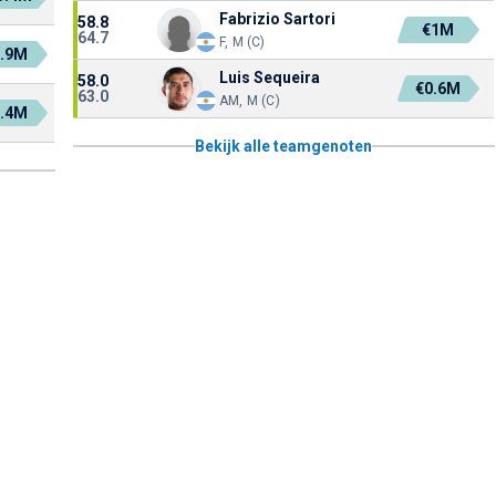
Fabrizio Sartori
58.8
€1M
64.7
F, M (C)
1.9M
Luis Sequeira
58.0
€0.6M
63.0
AM, M (C)
6.4M
Bekijk alle teamgenoten