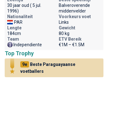
30 jaar oud ( 5 jul.
Balveroverende
1996)
middenvelder
Nationaliteit
Voorkeurs voet
PAR
Links
Lengte
Gewicht
184cm
80 kg
Team
ETV Bereik
Independiente
€1M – €1.5M
Top Trophy
9e
Beste Paraguayaanse
voetballers