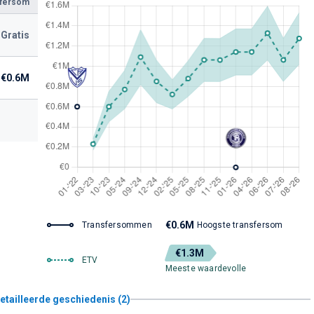
sfersom
Gratis
€0.6M
€0.6M
Transfersommen
Hoogste transfersom
€1.3M
ETV
Meeste waardevolle
etailleerde geschiedenis (2)