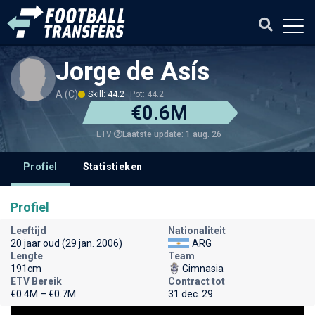
Jorge de Asís
A (C)
Skill: 44.2
Pot: 44.2
€0.6M
Laatste update: 1 aug. 26
ETV
Profiel
Statistieken
Profiel
Leeftijd
Nationaliteit
20 jaar oud (29 jan. 2006)
ARG
Lengte
Team
191cm
Gimnasia
ETV Bereik
Contract tot
€0.4M – €0.7M
31 dec. 29