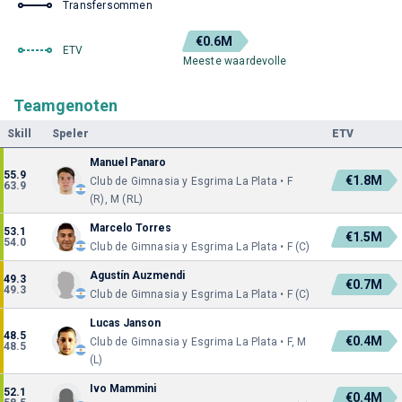
Transfersommen
€0.6M
ETV
Meeste waardevolle
Teamgenoten
Skill
Speler
ETV
Manuel Panaro
55.9
€1.8M
Club de Gimnasia y Esgrima La Plata • F
63.9
(R), M (RL)
Marcelo Torres
53.1
€1.5M
54.0
Club de Gimnasia y Esgrima La Plata • F (C)
Agustín Auzmendi
49.3
€0.7M
49.3
Club de Gimnasia y Esgrima La Plata • F (C)
Lucas Janson
48.5
€0.4M
Club de Gimnasia y Esgrima La Plata • F, M
48.5
(L)
Ivo Mammini
52.1
€0.4M