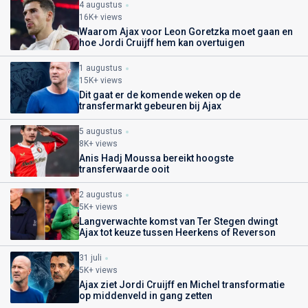
4 augustus
16K+ views
Waarom Ajax voor Leon Goretzka moet gaan en
hoe Jordi Cruijff hem kan overtuigen
1 augustus
15K+ views
Dit gaat er de komende weken op de
transfermarkt gebeuren bij Ajax
5 augustus
8K+ views
Anis Hadj Moussa bereikt hoogste
transferwaarde ooit
2 augustus
5K+ views
Langverwachte komst van Ter Stegen dwingt
Ajax tot keuze tussen Heerkens of Reverson
31 juli
5K+ views
Ajax ziet Jordi Cruijff en Michel transformatie
op middenveld in gang zetten