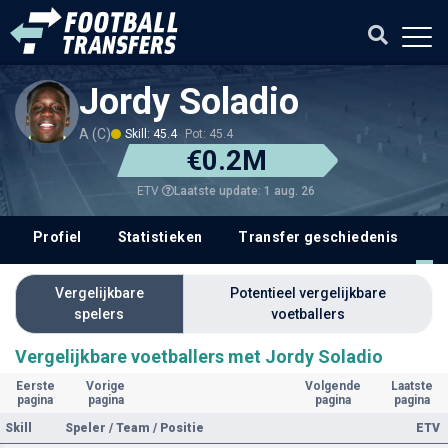
Jordy Soladio
A (C)
Skill: 45.4
Pot: 45.4
€0.2M
Laatste update: 1 aug. 26
ETV
Profiel
Statistieken
Transfer geschiedenis
V
Vergelijkbare
Potentieel vergelijkbare
spelers
voetballers
Vergelijkbare voetballers met Jordy Soladio
Eerste
Vorige
Volgende
Laatste
pagina
pagina
pagina
pagina
Skill
Speler / Team / Positie
ETV