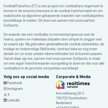
FootballTransfers (FT) is een project om voetbalfans tegemoet te
komen in de enorme interesse in de voetbal transfermarkt en om
realistische op algoritme gebaseerde waarden van voetbalspelers
beschikbaar te stellen. Dit doen we samen met onze partner
SciSports
.
De waarde van een voetballer is momenteel gewoon wat de
teams, spelers en makelaars bepalen door simpel te zeggen wat
ze waard zijn. Wij gebruiken gedetailleerde voetbal statistieken, de
huidige en toekomstige Skill levels, contract data en nog meer
details om zo onze unieke rekenmethodes toe te kunnen passen.
Vanuit daar zijn we, samen met onze partner SciSports, in staat
om een eigen transferwaarde voorspelling te doen en dat voor alle
voetballers in de grootste competities wereldwijd.
Volg ons op social media
Corporate & Media
Facebook
Instagram
Innovatieweg 20-C
X
7007CD Doetinchem
LinkedIn
Nederland
+31645516860