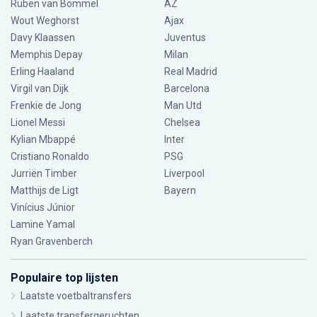
Ruben van Bommel
AZ
Wout Weghorst
Ajax
Davy Klaassen
Juventus
Memphis Depay
Milan
Erling Haaland
Real Madrid
Virgil van Dijk
Barcelona
Frenkie de Jong
Man Utd
Lionel Messi
Chelsea
Kylian Mbappé
Inter
Cristiano Ronaldo
PSG
Jurriën Timber
Liverpool
Matthijs de Ligt
Bayern
Vinícius Júnior
Lamine Yamal
Ryan Gravenberch
Populaire top lijsten
Laatste voetbaltransfers
Laatste transfergeruchten