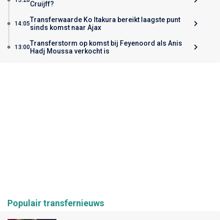
Cruijff?
Transferwaarde Ko Itakura bereikt laagste punt
14:05
sinds komst naar Ajax
Transferstorm op komst bij Feyenoord als Anis
13:00
Hadj Moussa verkocht is
Populair transfernieuws