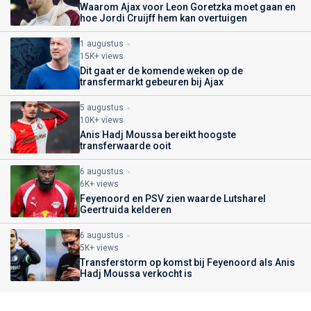
Waarom Ajax voor Leon Goretzka moet gaan en
hoe Jordi Cruijff hem kan overtuigen
1 augustus
15K+ views
Dit gaat er de komende weken op de
transfermarkt gebeuren bij Ajax
5 augustus
10K+ views
Anis Hadj Moussa bereikt hoogste
transferwaarde ooit
6 augustus
6K+ views
Feyenoord en PSV zien waarde Lutsharel
Geertruida kelderen
6 augustus
5K+ views
Transferstorm op komst bij Feyenoord als Anis
Hadj Moussa verkocht is