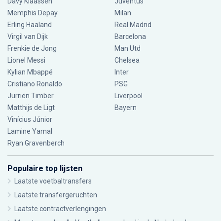
Davy Klaassen
Juventus
Memphis Depay
Milan
Erling Haaland
Real Madrid
Virgil van Dijk
Barcelona
Frenkie de Jong
Man Utd
Lionel Messi
Chelsea
Kylian Mbappé
Inter
Cristiano Ronaldo
PSG
Jurriën Timber
Liverpool
Matthijs de Ligt
Bayern
Vinícius Júnior
Lamine Yamal
Ryan Gravenberch
Populaire top lijsten
Laatste voetbaltransfers
Laatste transfergeruchten
Laatste contractverlengingen