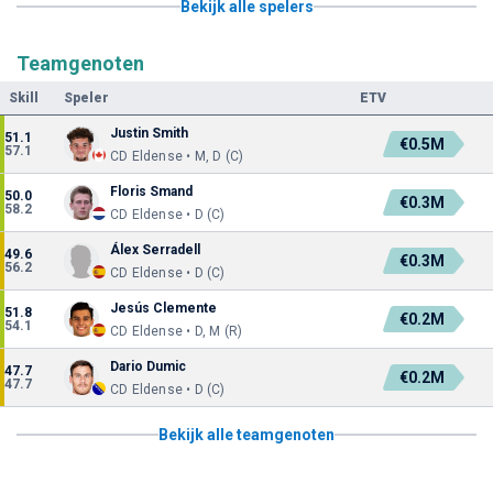
Bekijk alle spelers
Teamgenoten
Skill
Speler
ETV
Justin Smith
51.1
€0.5M
57.1
CD Eldense • M, D (C)
Floris Smand
50.0
€0.3M
58.2
CD Eldense • D (C)
Álex Serradell
49.6
€0.3M
56.2
CD Eldense • D (C)
Jesús Clemente
51.8
€0.2M
54.1
CD Eldense • D, M (R)
Dario Dumic
47.7
€0.2M
47.7
CD Eldense • D (C)
Bekijk alle teamgenoten