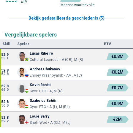
ETV
Meeste waardevolle
Bekijk gedetailleerde geschiedenis (5)
Vergelijkbare spelers
Skill
Speler
ETV
Lucas Ribeiro
52.9
€0.8M
53.1
Cultural Leonesa • A (CR), M (R)
Andrea Chukanov
52.8
€0.2M
52.8
Enisey Krasnoyarsk • AM, A (C)
Kevin Bánáti
52.8
€0.7M
66.0
Gyori ETO • A, M (R)
Szabolcs Schön
52.8
€0.9M
56.0
Gyori ETO • A (L), M (RL)
Louie Barry
52.8
€2M
59.2
Sheff Wed • A (CL), M (L)