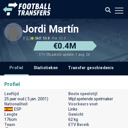
Jordi Martín
V (L)
Skill: 50.8
Pot: 52.3
€0.4M
Laatste update: 1 aug. 26
ETV
Profiel
Statistieken
Transfer geschiedenis
V
Profiel
Leeftijd
Beste speelstijl
25 jaar oud ( 5 jan. 2001)
Wijd spelende spelmaker
Nationaliteit
Voorkeurs voet
ESP
Links
Lengte
Gewicht
176cm
62 kg
Team
ETV Bereik