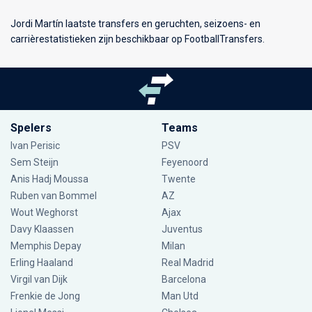
Jordi Martín laatste transfers en geruchten, seizoens- en
carrièrestatistieken zijn beschikbaar op FootballTransfers.
Spelers
Teams
Ivan Perisic
PSV
Sem Steijn
Feyenoord
Anis Hadj Moussa
Twente
Ruben van Bommel
AZ
Wout Weghorst
Ajax
Davy Klaassen
Juventus
Memphis Depay
Milan
Erling Haaland
Real Madrid
Virgil van Dijk
Barcelona
Frenkie de Jong
Man Utd