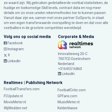
ze waard zijn. Wij gebruiken gedetailleerde voetbal statistieken, de
huidige en toekomstige Skill levels, contract data en nog meer
details om zo onze unieke rekenmethodes toe te kunnen passen.
Vanuit daar zijn we, samen met onze partner SciSports, in staat
om een eigen transferwaarde voorspelling te doen en dat voor alle
voetballers in de grootste competities wereldwijd.
Volg ons op social media
Corporate & Media
Facebook
Instagram
Innovatieweg 20-C
X
7007CD Doetinchem
LinkedIn
Nederland
+31645516860
LinkedIn
Realtimes | Publishing Network
FootballTransfers.com
FootballCritic.com
FCUpdate.nl
GPFans.com
MovieMeter.nl
MusicMeter.nl
WijWedden.net
Kelderklasse