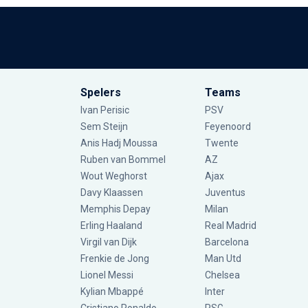
Spelers
Teams
Ivan Perisic
PSV
Sem Steijn
Feyenoord
Anis Hadj Moussa
Twente
Ruben van Bommel
AZ
Wout Weghorst
Ajax
Davy Klaassen
Juventus
Memphis Depay
Milan
Erling Haaland
Real Madrid
Virgil van Dijk
Barcelona
Frenkie de Jong
Man Utd
Lionel Messi
Chelsea
Kylian Mbappé
Inter