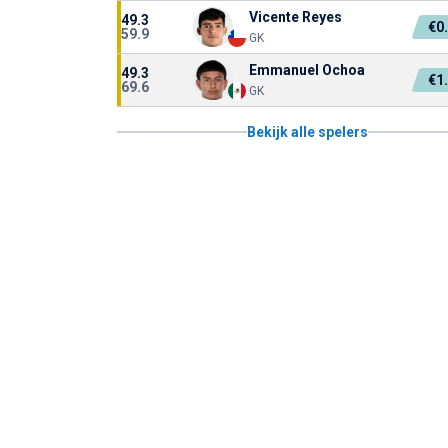
Vicente Reyes
49.3
€0
59.9
GK
Emmanuel Ochoa
49.3
€1
69.6
GK
Bekijk alle spelers