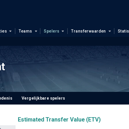
ties
Teams
Spelers
Transferwaarden
Stati
t
edenis
Vergelijkbare spelers
Estimated Transfer Value (ETV)