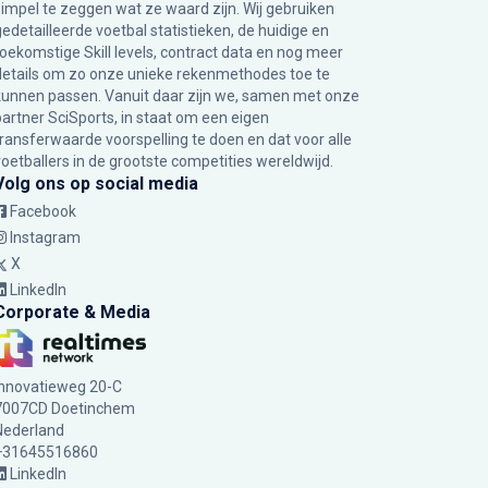
simpel te zeggen wat ze waard zijn. Wij gebruiken
gedetailleerde voetbal statistieken, de huidige en
toekomstige Skill levels, contract data en nog meer
details om zo onze unieke rekenmethodes toe te
kunnen passen. Vanuit daar zijn we, samen met onze
partner SciSports, in staat om een eigen
transferwaarde voorspelling te doen en dat voor alle
voetballers in de grootste competities wereldwijd.
Volg ons op social media
Facebook
Instagram
X
LinkedIn
Corporate & Media
Innovatieweg 20-C
7007CD Doetinchem
Nederland
+31645516860
LinkedIn