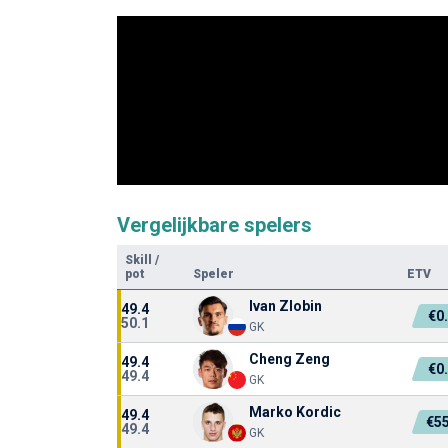
Vergelijkbare spelers
Skill
/
pot
Speler
ETV
Ivan Zlobin
49.4
€0
50.1
GK
Cheng Zeng
49.4
€0
49.4
GK
Marko Kordic
49.4
€55
49.4
GK