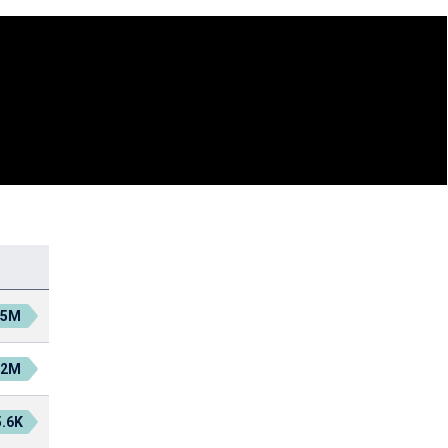
.5M
.2M
.6K