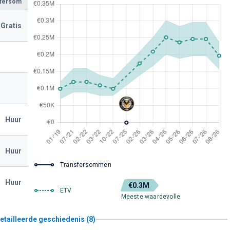
sfersom
Gratis
Huur
Huur
Transfersommen
Huur
€0.3M
ETV
Meeste waardevolle
etailleerde geschiedenis (8)