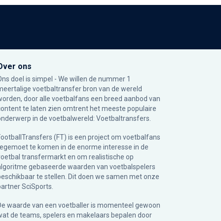
Over ons
Ons doel is simpel - We willen de nummer 1
meertalige voetbaltransfer bron van de wereld
worden, door alle voetbalfans een breed aanbod van
content te laten zien omtrent het meeste populaire
onderwerp in de voetbalwereld: Voetbaltransfers.
FootballTransfers (FT) is een project om voetbalfans
tegemoet te komen in de enorme interesse in de
voetbal transfermarkt en om realistische op
algoritme gebaseerde waarden van voetbalspelers
beschikbaar te stellen. Dit doen we samen met onze
partner
SciSports
.
De waarde van een voetballer is momenteel gewoon
wat de teams, spelers en makelaars bepalen door