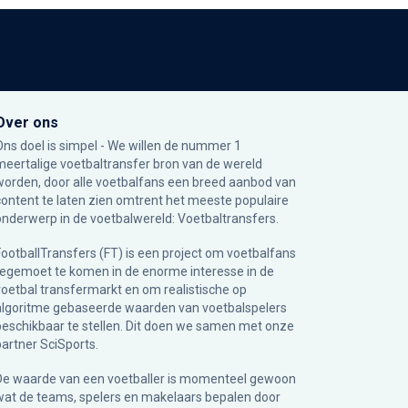
Over ons
Ons doel is simpel - We willen de nummer 1
meertalige voetbaltransfer bron van de wereld
worden, door alle voetbalfans een breed aanbod van
content te laten zien omtrent het meeste populaire
onderwerp in de voetbalwereld: Voetbaltransfers.
FootballTransfers (FT) is een project om voetbalfans
tegemoet te komen in de enorme interesse in de
voetbal transfermarkt en om realistische op
algoritme gebaseerde waarden van voetbalspelers
beschikbaar te stellen. Dit doen we samen met onze
partner
SciSports
.
De waarde van een voetballer is momenteel gewoon
wat de teams, spelers en makelaars bepalen door