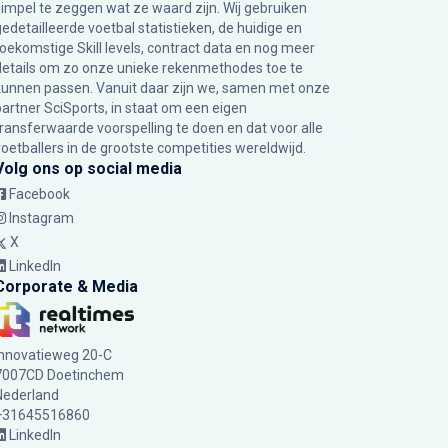
simpel te zeggen wat ze waard zijn. Wij gebruiken
gedetailleerde voetbal statistieken, de huidige en
toekomstige Skill levels, contract data en nog meer
details om zo onze unieke rekenmethodes toe te
kunnen passen. Vanuit daar zijn we, samen met onze
partner SciSports, in staat om een eigen
transferwaarde voorspelling te doen en dat voor alle
voetballers in de grootste competities wereldwijd.
Volg ons op social media
Facebook
Instagram
X
LinkedIn
Corporate & Media
Innovatieweg 20-C
7007CD Doetinchem
Nederland
+31645516860
LinkedIn