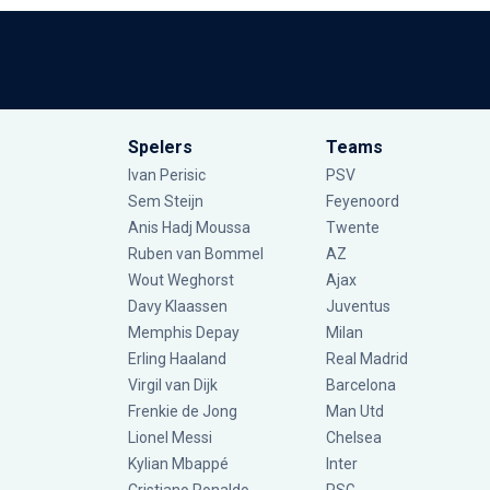
Spelers
Teams
Ivan Perisic
PSV
Sem Steijn
Feyenoord
Anis Hadj Moussa
Twente
Ruben van Bommel
AZ
Wout Weghorst
Ajax
Davy Klaassen
Juventus
Memphis Depay
Milan
Erling Haaland
Real Madrid
Virgil van Dijk
Barcelona
Frenkie de Jong
Man Utd
Lionel Messi
Chelsea
Kylian Mbappé
Inter