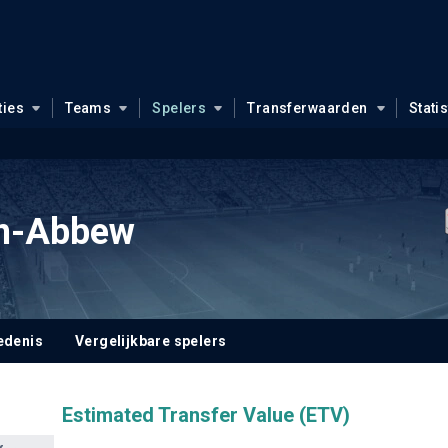
ties
Teams
Spelers
Transferwaarden
Stati
en-Abbew
edenis
Vergelijkbare spelers
Estimated Transfer Value (ETV)