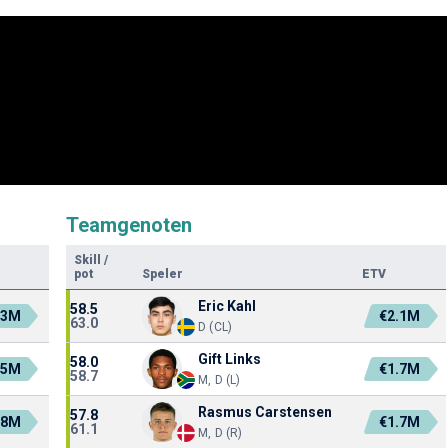
Teamgenoten
Skill
/
pot
Speler
ETV
Eric Kahl
58.5
.3M
€2.1M
63.0
D (CL)
Gift Links
58.0
.5M
€1.7M
58.7
M, D (L)
Rasmus Carstensen
57.8
.8M
€1.7M
61.1
M, D (R)