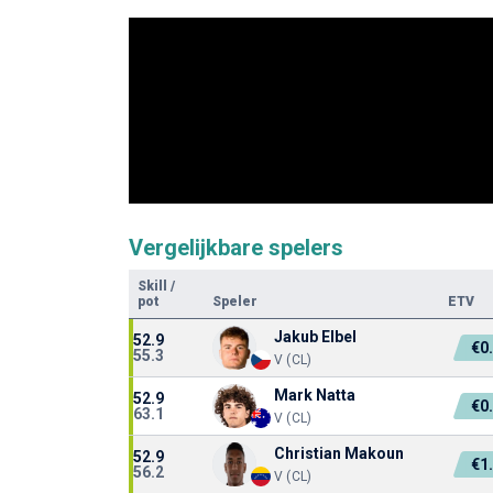
Vergelijkbare spelers
Skill
/
pot
Speler
ETV
Jakub Elbel
52.9
€0
55.3
V (CL)
Mark Natta
52.9
€0
63.1
V (CL)
Christian Makoun
52.9
€1
56.2
V (CL)