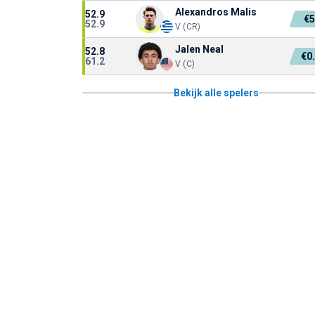
Alexandros Malis
52.9
€5
52.9
V (CR)
Jalen Neal
52.8
€0
61.2
V (C)
Bekijk alle spelers