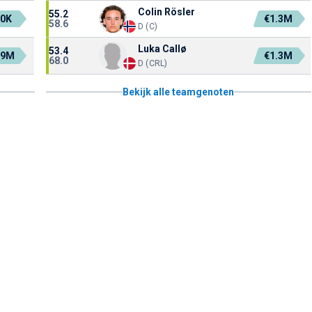
Colin Rösler
55.2
0K
€1.3M
58.6
D (C)
Luka Callø
53.4
.9M
€1.3M
68.0
D (CRL)
Bekijk alle teamgenoten