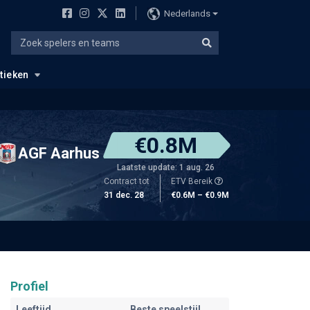
Nederlands
stieken
€0.8M
AGF Aarhus
Laatste update: 1 aug. 26
Contract tot
ETV Bereik
31 dec. 28
€0.6M – €0.9M
Profiel
Leeftijd
Beste speelstijl