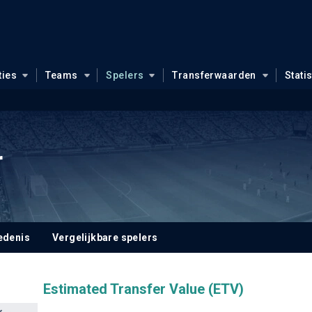
ties
Teams
Spelers
Transferwaarden
Stati
r
edenis
Vergelijkbare spelers
Estimated Transfer Value (ETV)