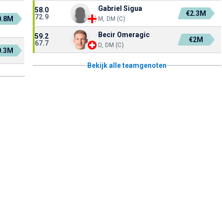
Gabriel Sigua
58.0
€2.3M
72.9
0.8M
M, DM (C)
Becir Omeragic
59.2
€2M
67.7
D, DM (C)
0.3M
Bekijk alle teamgenoten