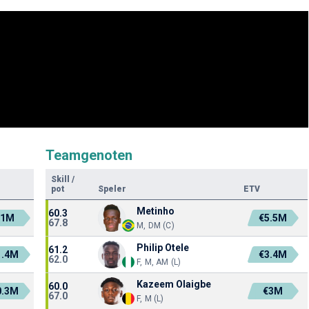
Teamgenoten
Skill
/
pot
Speler
ETV
Metinho
60.3
€1M
€5.5M
67.8
M, DM (C)
Philip Otele
61.2
1.4M
€3.4M
62.0
F, M, AM (L)
Kazeem Olaigbe
60.0
0.3M
€3M
67.0
F, M (L)