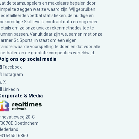
wat de teams, spelers en makelaars bepalen door
simpel te zeggen wat ze waard zijn. Wij gebruiken
gedetailleerde voetbal statistieken, de huidige en
toekomstige Skill levels, contract data en nog meer
details om zo onze unieke rekenmethodes toe te
kunnen passen. Vanuit daar zijn we, samen met onze
partner SciSports, in staat om een eigen
transferwaarde voorspelling te doen en dat voor alle
voetballers in de grootste competities wereldwijd.
Volg ons op social media
Facebook
Instagram
X
LinkedIn
Corporate & Media
Innovatieweg 20-C
7007CD Doetinchem
Nederland
+31645516860