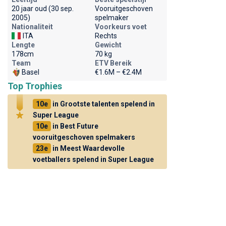
20 jaar oud (30 sep.
Vooruitgeschoven
2005)
spelmaker
Nationaliteit
Voorkeurs voet
ITA
Rechts
Lengte
Gewicht
178cm
70 kg
Team
ETV Bereik
Basel
€1.6M – €2.4M
Top Trophies
10e
in Grootste talenten spelend in
Super League
10e
in Best Future
vooruitgeschoven spelmakers
23e
in Meest Waardevolle
voetballers spelend in Super League