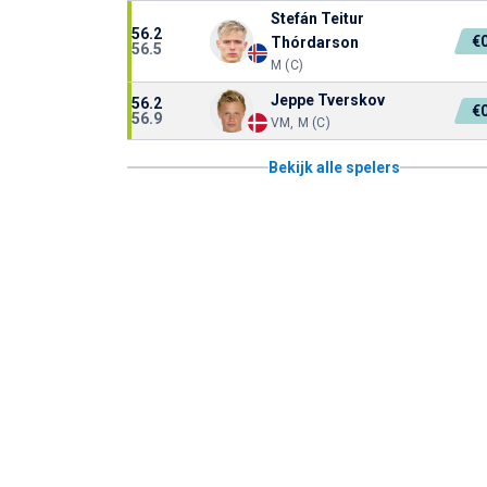
Stefán Teitur
56.2
€
Thórdarson
56.5
M (C)
Jeppe Tverskov
56.2
€
56.9
VM, M (C)
Bekijk alle spelers