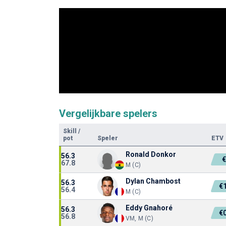
Vergelijkbare spelers
Skill
/
pot
Speler
ETV
Ronald Donkor
56.3
67.8
M (C)
Dylan Chambost
56.3
€
56.4
M (C)
Eddy Gnahoré
56.3
€
56.8
VM, M (C)