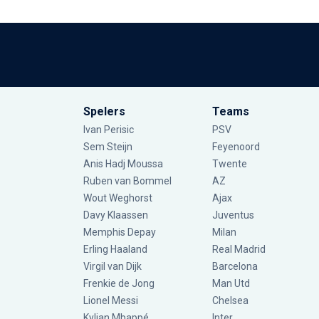
Spelers
Teams
Ivan Perisic
PSV
Sem Steijn
Feyenoord
Anis Hadj Moussa
Twente
Ruben van Bommel
AZ
Wout Weghorst
Ajax
Davy Klaassen
Juventus
Memphis Depay
Milan
Erling Haaland
Real Madrid
Virgil van Dijk
Barcelona
Frenkie de Jong
Man Utd
Lionel Messi
Chelsea
Kylian Mbappé
Inter