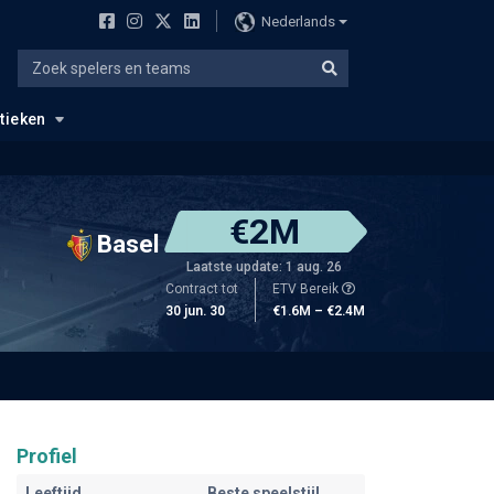
Nederlands
stieken
€2M
Basel
Laatste update: 1 aug. 26
Contract tot
ETV Bereik
30 jun. 30
€1.6M – €2.4M
Profiel
Leeftijd
Beste speelstijl