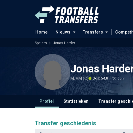
Home
Nieuws
Transfers
Competi
Spelers
Jonas Harder
Jonas Harde
M, VM (C)
Skill: 54.0
Pot: 65.7
Profiel
Statistieken
Transfer geschi
Transfer geschiedenis