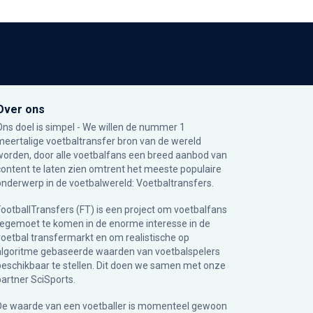
Over ons
Ons doel is simpel - We willen de nummer 1
meertalige voetbaltransfer bron van de wereld
worden, door alle voetbalfans een breed aanbod van
content te laten zien omtrent het meeste populaire
onderwerp in de voetbalwereld: Voetbaltransfers.
FootballTransfers (FT) is een project om voetbalfans
tegemoet te komen in de enorme interesse in de
voetbal transfermarkt en om realistische op
algoritme gebaseerde waarden van voetbalspelers
beschikbaar te stellen. Dit doen we samen met onze
partner
SciSports
.
De waarde van een voetballer is momenteel gewoon