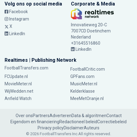
Volg ons op social media
Corporate & Media
Facebook
Instagram
Innovatieweg 20-C
X
7007CD Doetinchem
LinkedIn
Nederland
+31645516860
LinkedIn
Realtimes | Publishing Network
FootballTransfers.com
FootballCritic.com
FCUpdate.nl
GPFans.com
MovieMeter.nl
MusicMeter.nl
WijWedden.net
Kelderklasse
Anfield Watch
MeeMetOranje.nl
Over ons
Partners
Adverteren
Data & algoritmen
Contact
Eigendom en financiering
Redactioneel beleid
Correctiebeleid
Privacy policy
Disclaimer
Auteurs
© 2026 FootballTransfers Inc.
All rights reserved.