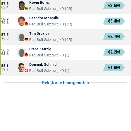
Kévin Boma
57.5
€3.6M
63.4
Red Bull Salzburg • D (CR)
Leandro Morgalla
58.9
€3.4M
70.6
Red Bull Salzburg • D (CR)
Tim Drexler
57.5
€2.7M
76.5
Red Bull Salzburg • D (CR)
Frans Krätzig
56.6
€2.2M
64.6
Red Bull Salzburg • D (L)
Dominik Schmid
58.1
€1.8M
59.7
Red Bull Salzburg • D (L)
Bekijk alle teamgenoten