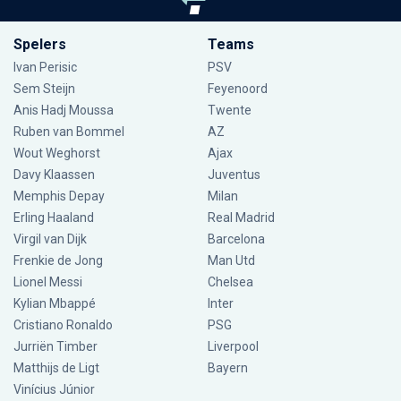
Spelers
Teams
Ivan Perisic
PSV
Sem Steijn
Feyenoord
Anis Hadj Moussa
Twente
Ruben van Bommel
AZ
Wout Weghorst
Ajax
Davy Klaassen
Juventus
Memphis Depay
Milan
Erling Haaland
Real Madrid
Virgil van Dijk
Barcelona
Frenkie de Jong
Man Utd
Lionel Messi
Chelsea
Kylian Mbappé
Inter
Cristiano Ronaldo
PSG
Jurriën Timber
Liverpool
Matthijs de Ligt
Bayern
Vinícius Júnior