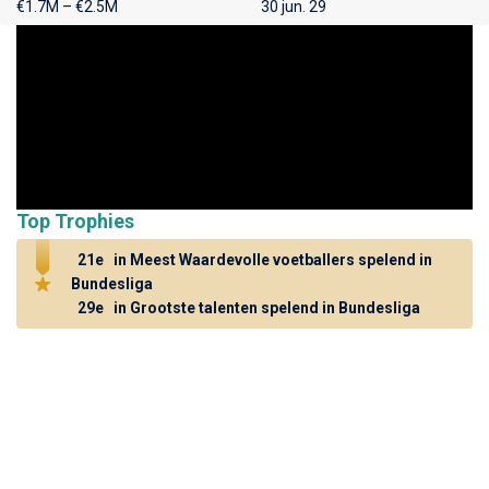
€1.7M – €2.5M
30 jun. 29
Top Trophies
21e
in Meest Waardevolle voetballers spelend in
Bundesliga
29e
in Grootste talenten spelend in Bundesliga