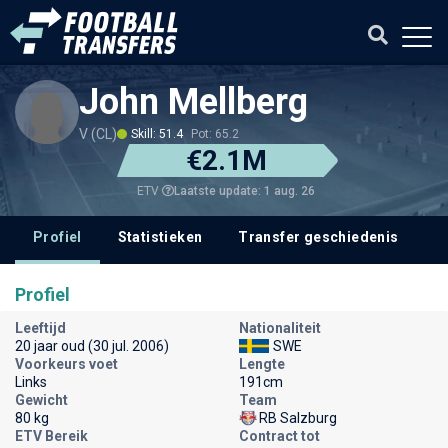
John Mellberg
V (CL)
Skill: 51.4
Pot: 65.2
€2.1M
Laatste update: 1 aug. 26
ETV
Profiel
Statistieken
Transfer geschiedenis
Profiel
Leeftijd
Nationaliteit
20 jaar oud (30 jul. 2006)
SWE
Voorkeurs voet
Lengte
Links
191cm
Gewicht
Team
80 kg
RB Salzburg
ETV Bereik
Contract tot