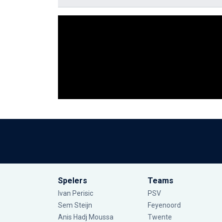
Spelers
Teams
Ivan Perisic
PSV
Sem Steijn
Feyenoord
Anis Hadj Moussa
Twente