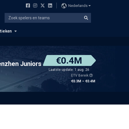
Nederlands
stieken
€0.4M
nzhen Juniors
Laatste update: 1 aug. 26
ETV Bereik
€0.3M – €0.4M