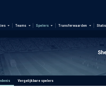
ties
Teams
Spelers
Transferwaarden
Stati
She
edenis
Vergelijkbare spelers