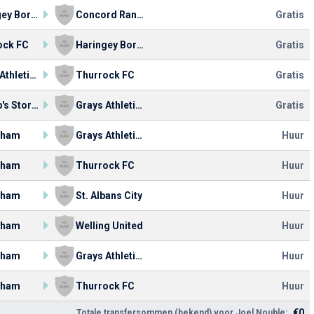
Haringey Borough FC
Concord Rangers
Gratis
ock FC
Haringey Borough FC
Gratis
Grays Athletic FC
Thurrock FC
Gratis
Bishop's Stortford FC
Grays Athletic FC
Gratis
nham
Grays Athletic FC
Huur
nham
Thurrock FC
Huur
nham
St. Albans City
Huur
nham
Welling United
Huur
nham
Grays Athletic FC
Huur
nham
Thurrock FC
Huur
€0
Totale transfersommen (bekend) voor Joel Nouble: