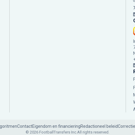
lgoritmen
Contact
Eigendom en financiering
Redactioneel beleid
Correcti
© 2026 FootballTransfers Inc.
All rights reserved.