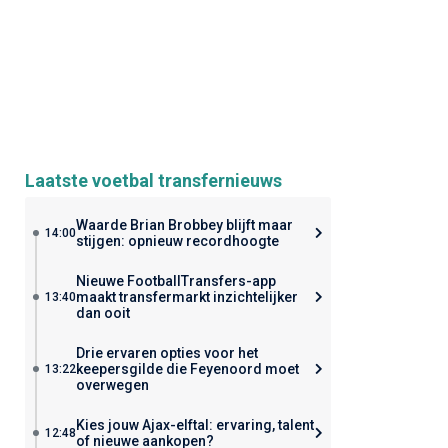
Laatste voetbal transfernieuws
Waarde Brian Brobbey blijft maar
14:00
stijgen: opnieuw recordhoogte
Nieuwe FootballTransfers-app
maakt transfermarkt inzichtelijker
13:40
dan ooit
Drie ervaren opties voor het
keepersgilde die Feyenoord moet
13:22
overwegen
Kies jouw Ajax-elftal: ervaring, talent
12:48
of nieuwe aankopen?