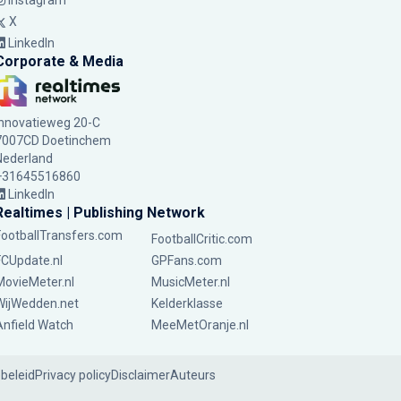
Instagram
X
LinkedIn
Corporate & Media
Innovatieweg 20-C
7007CD Doetinchem
Nederland
+31645516860
LinkedIn
Realtimes | Publishing Network
FootballTransfers.com
FootballCritic.com
FCUpdate.nl
GPFans.com
MovieMeter.nl
MusicMeter.nl
WijWedden.net
Kelderklasse
Anfield Watch
MeeMetOranje.nl
ebeleid
Privacy policy
Disclaimer
Auteurs