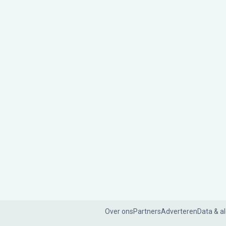
Over ons
Partners
Adverteren
Data & a