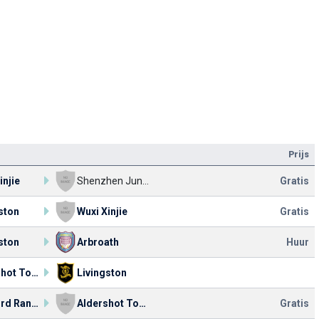
Prijs
injie
Shenzhen Junior
Gratis
ston
Wuxi Xinjie
Gratis
ston
Arbroath
Huur
Aldershot Town
Livingston
Concord Rangers
Aldershot Town
Gratis