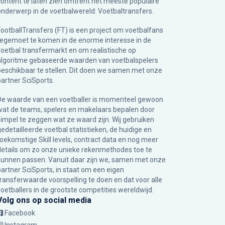
content te laten zien omtrent het meeste populaire
onderwerp in de voetbalwereld: Voetbaltransfers.
FootballTransfers (FT) is een project om voetbalfans
tegemoet te komen in de enorme interesse in de
voetbal transfermarkt en om realistische op
algoritme gebaseerde waarden van voetbalspelers
beschikbaar te stellen. Dit doen we samen met onze
partner
SciSports
.
De waarde van een voetballer is momenteel gewoon
wat de teams, spelers en makelaars bepalen door
simpel te zeggen wat ze waard zijn. Wij gebruiken
gedetailleerde voetbal statistieken, de huidige en
toekomstige Skill levels, contract data en nog meer
details om zo onze unieke rekenmethodes toe te
kunnen passen. Vanuit daar zijn we, samen met onze
partner SciSports, in staat om een eigen
transferwaarde voorspelling te doen en dat voor alle
voetballers in de grootste competities wereldwijd.
Volg ons op social media
Facebook