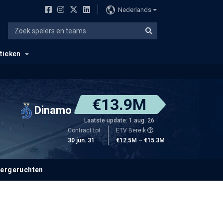
Nederlands
stieken
€13.9M
Dinamo
Laatste update: 1 aug. 26
Contract tot
ETV Bereik
30 jun. 31
€12.5M – €15.3M
fergeruchten