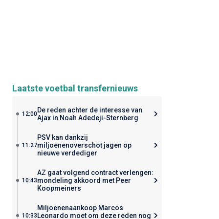
Laatste voetbal transfernieuws
De reden achter de interesse van
12:00
Ajax in Noah Adedeji-Sternberg
PSV kan dankzij
miljoenenoverschot jagen op
11:27
nieuwe verdediger
AZ gaat volgend contract verlengen:
mondeling akkoord met Peer
10:43
Koopmeiners
Miljoenenaankoop Marcos
Leonardo moet om deze reden nog
10:33