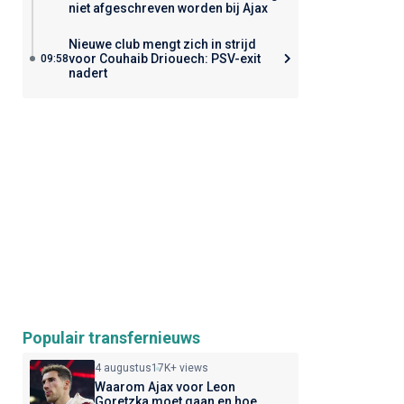
niet afgeschreven worden bij Ajax
Nieuwe club mengt zich in strijd
voor Couhaib Driouech: PSV-exit
09:58
nadert
Populair transfernieuws
4 augustus
17K+ views
Waarom Ajax voor Leon
Goretzka moet gaan en hoe