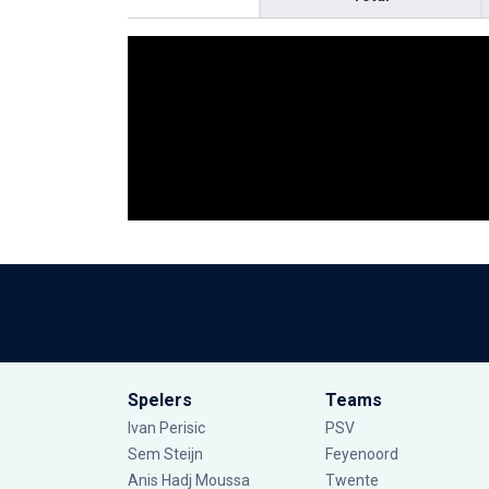
Spelers
Teams
Ivan Perisic
PSV
Sem Steijn
Feyenoord
Anis Hadj Moussa
Twente