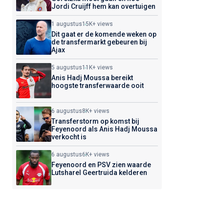
Jordi Cruijff hem kan overtuigen
1 augustus
15K+ views
Dit gaat er de komende weken op
de transfermarkt gebeuren bij
Ajax
5 augustus
11K+ views
Anis Hadj Moussa bereikt
hoogste transferwaarde ooit
6 augustus
8K+ views
Transferstorm op komst bij
Feyenoord als Anis Hadj Moussa
verkocht is
6 augustus
6K+ views
Feyenoord en PSV zien waarde
Lutsharel Geertruida kelderen