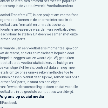
content te laten zien omtrent het meeste populaire
onderwerp in de voetbalwereld: Voetbaltransfers.
FootballTransfers (FT) is een project om voetbalfans
tegemoet te komen in de enorme interesse in de
voetbal transfermarkt en om realistische op
algoritme gebaseerde waarden van voetbalspelers
beschikbaar te stellen. Dit doen we samen met onze
partner
SciSports
.
De waarde van een voetballer is momenteel gewoon
wat de teams, spelers en makelaars bepalen door
simpel te zeggen wat ze waard zijn. Wij gebruiken
gedetailleerde voetbal statistieken, de huidige en
toekomstige Skill levels, contract data en nog meer
details om zo onze unieke rekenmethodes toe te
kunnen passen. Vanuit daar zijn we, samen met onze
partner SciSports, in staat om een eigen
transferwaarde voorspelling te doen en dat voor alle
voetballers in de grootste competities wereldwijd.
Volg ons op social media
Facebook