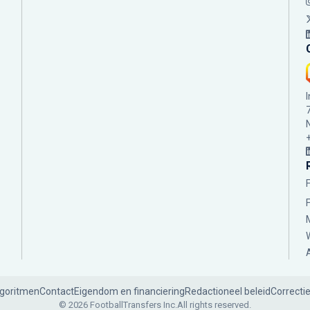
lgoritmen
Contact
Eigendom en financiering
Redactioneel beleid
Correcti
© 2026 FootballTransfers Inc.
All rights reserved.