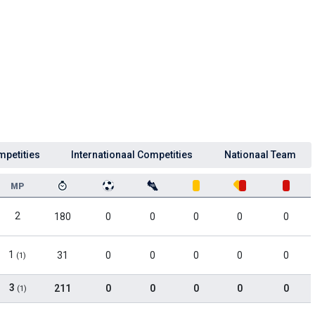
mpetities
Internationaal Competities
Nationaal Team
MP
2
180
0
0
0
0
0
1
31
0
0
0
0
0
(1)
3
211
0
0
0
0
0
(1)