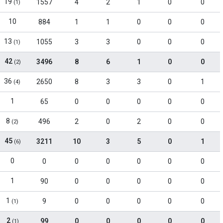
19
1557
4
2
1
0
0
(1)
10
884
1
1
0
0
0
13
1055
3
3
0
0
0
(1)
42
3496
8
6
1
0
0
(2)
36
2650
8
3
3
0
1
(4)
1
65
0
0
0
0
0
8
496
2
0
2
0
0
(2)
45
3211
10
3
5
0
1
(6)
0
0
0
0
0
0
0
1
90
0
0
0
0
0
1
9
0
0
0
0
0
(1)
2
99
0
0
0
0
0
(1)