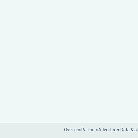
Over ons
Partners
Adverteren
Data & a