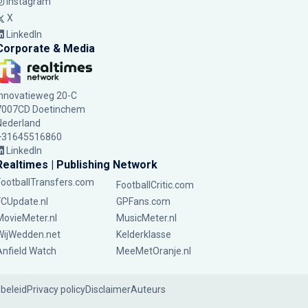
Instagram
X
LinkedIn
Corporate & Media
Innovatieweg 20-C
7007CD Doetinchem
Nederland
+31645516860
LinkedIn
Realtimes | Publishing Network
FootballTransfers.com
FootballCritic.com
FCUpdate.nl
GPFans.com
MovieMeter.nl
MusicMeter.nl
WijWedden.net
Kelderklasse
Anfield Watch
MeeMetOranje.nl
ebeleid
Privacy policy
Disclaimer
Auteurs