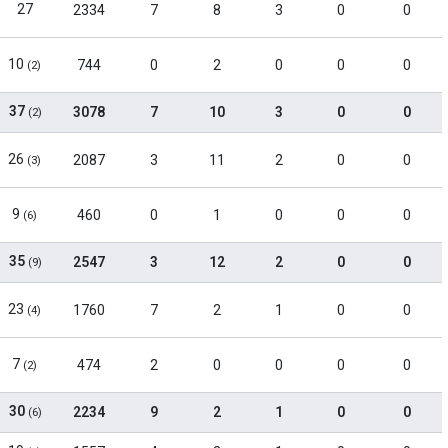
27
2334
7
8
3
0
0
10
744
0
2
0
0
0
(2)
37
3078
7
10
3
0
0
(2)
26
2087
3
11
2
0
0
(3)
9
460
0
1
0
0
0
(6)
35
2547
3
12
2
0
0
(9)
23
1760
7
2
1
0
0
(4)
7
474
2
0
0
0
0
(2)
30
2234
9
2
1
0
0
(6)