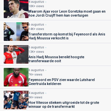
4 augustus
18K+ views
Waarom Ajax voor Leon Goretzka moet gaan en
hoe Jordi Cruijff hem kan overtuigen
6 augustus
14K+ views
Transferstorm op komst bij Feyenoord als Anis
Hadj Moussa verkocht is
5 augustus
13K+ views
Anis Hadj Moussa bereikt hoogste
transferwaarde ooit
6 augustus
7K+ views
Feyenoord en PSV zien waarde Lutsharel
Geertruida kelderen
4 augustus
5K+ views
Hoe Vitesse stiekem uitgroeide tot de grote
winnaar op de transfermarkt