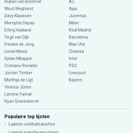
Ruben van Bommel
AZ
Wout Weghorst
Ajax
Davy Klaassen
Juventus
Memphis Depay
Milan
Erling Haaland
Real Madrid
Virgil van Dijk
Barcelona
Frenkie de Jong
Man Utd
Lionel Messi
Chelsea
Kylian Mbappé
Inter
Cristiano Ronaldo
PSG
Jurriën Timber
Liverpool
Matthijs de Ligt
Bayern
Vinícius Júnior
Lamine Yamal
Ryan Gravenberch
Populaire top lijsten
Laatste voetbaltransfers
Laatste transfergeruchten