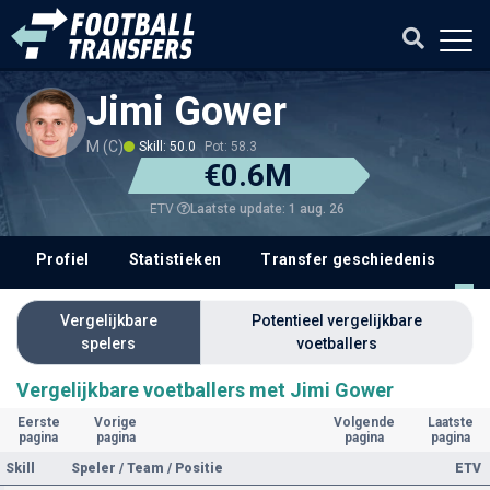
Jimi Gower
M (C)
Skill: 50.0
Pot: 58.3
€0.6M
Laatste update: 1 aug. 26
ETV
Profiel
Statistieken
Transfer geschiedenis
V
Vergelijkbare
Potentieel vergelijkbare
spelers
voetballers
Vergelijkbare voetballers met Jimi Gower
Eerste
Vorige
Volgende
Laatste
pagina
pagina
pagina
pagina
Skill
Speler / Team / Positie
ETV