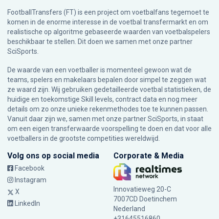
FootballTransfers (FT) is een project om voetbalfans tegemoet te
komen in de enorme interesse in de voetbal transfermarkt en om
realistische op algoritme gebaseerde waarden van voetbalspelers
beschikbaar te stellen. Dit doen we samen met onze partner
SciSports
.
De waarde van een voetballer is momenteel gewoon wat de
teams, spelers en makelaars bepalen door simpel te zeggen wat
ze waard zijn. Wij gebruiken gedetailleerde voetbal statistieken, de
huidige en toekomstige Skill levels, contract data en nog meer
details om zo onze unieke rekenmethodes toe te kunnen passen.
Vanuit daar zijn we, samen met onze partner SciSports, in staat
om een eigen transferwaarde voorspelling te doen en dat voor alle
voetballers in de grootste competities wereldwijd.
Volg ons op social media
Corporate & Media
Facebook
Instagram
Innovatieweg 20-C
X
7007CD Doetinchem
LinkedIn
Nederland
+31645516860