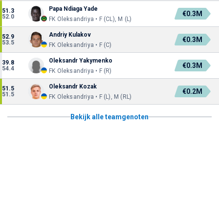
Papa Ndiaga Yade
51.3
€0.3M
52.0
FK Oleksandriya • F (CL), M (L)
Andriy Kulakov
52.9
€0.3M
53.5
FK Oleksandriya • F (C)
Oleksandr Yakymenko
39.8
€0.3M
54.4
FK Oleksandriya • F (R)
Oleksandr Kozak
51.5
€0.2M
51.5
FK Oleksandriya • F (L), M (RL)
Bekijk alle teamgenoten