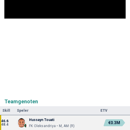
Teamgenoten
Skill
Speler
ETV
Hussayn Touati
46.6
€0.3M
48.4
FK Oleksandriya • M, AM (R)