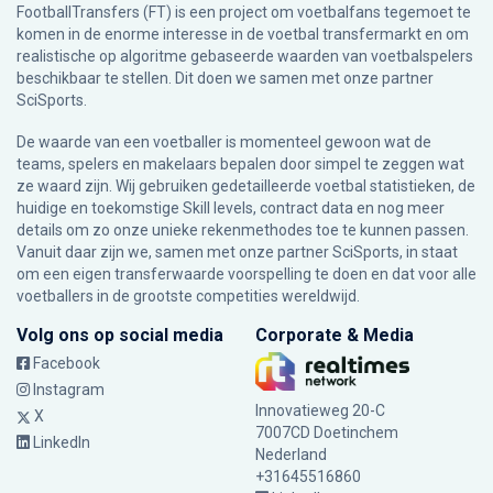
FootballTransfers (FT) is een project om voetbalfans tegemoet te
komen in de enorme interesse in de voetbal transfermarkt en om
realistische op algoritme gebaseerde waarden van voetbalspelers
beschikbaar te stellen. Dit doen we samen met onze partner
SciSports
.
De waarde van een voetballer is momenteel gewoon wat de
teams, spelers en makelaars bepalen door simpel te zeggen wat
ze waard zijn. Wij gebruiken gedetailleerde voetbal statistieken, de
huidige en toekomstige Skill levels, contract data en nog meer
details om zo onze unieke rekenmethodes toe te kunnen passen.
Vanuit daar zijn we, samen met onze partner SciSports, in staat
om een eigen transferwaarde voorspelling te doen en dat voor alle
voetballers in de grootste competities wereldwijd.
Volg ons op social media
Corporate & Media
Facebook
Instagram
Innovatieweg 20-C
X
7007CD Doetinchem
LinkedIn
Nederland
+31645516860