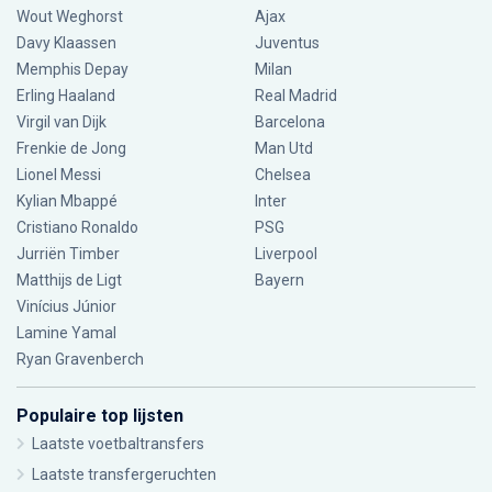
Wout Weghorst
Ajax
Davy Klaassen
Juventus
Memphis Depay
Milan
Erling Haaland
Real Madrid
Virgil van Dijk
Barcelona
Frenkie de Jong
Man Utd
Lionel Messi
Chelsea
Kylian Mbappé
Inter
Cristiano Ronaldo
PSG
Jurriën Timber
Liverpool
Matthijs de Ligt
Bayern
Vinícius Júnior
Lamine Yamal
Ryan Gravenberch
Populaire top lijsten
Laatste voetbaltransfers
Laatste transfergeruchten