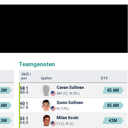
Teamgenoten
Skill
/
pot
Speler
ETV
Cavan Sullivan
58.1
.2M
€5.6M
80.4
AM (C), M (RL)
Quinn Sullivan
60.1
.6M
€5.6M
67.8
M (CRL)
Milan Iloski
53.1
.3M
€2M
54.0
F (C), M (L)