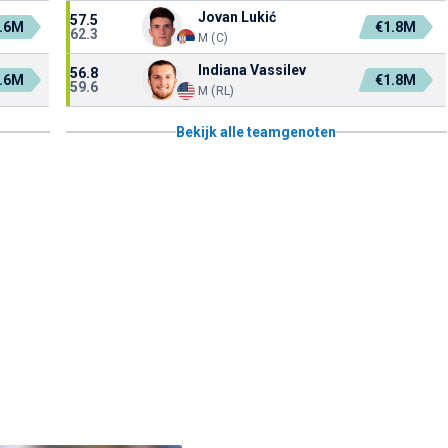
Jovan Lukić
57.5
.6M
€1.8M
62.3
M (C)
Indiana Vassilev
56.8
.6M
€1.8M
59.6
M (RL)
Bekijk alle teamgenoten