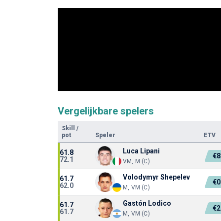
Vergelijkbare spelers
Skill
/
pot
Speler
ETV
Luca Lipani
61.8
€8
72.1
VM, M (C)
Volodymyr Shepelev
61.7
€0
62.0
M, VM (C)
Gastón Lodico
61.7
€2
61.7
M, VM (C)