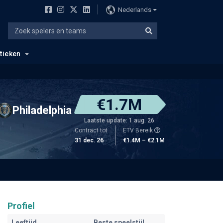
Nederlands
stieken
€1.7M
Philadelphia
Laatste update: 1 aug. 26
Contract tot
ETV Bereik
31 dec. 26
€1.4M – €2.1M
Profiel
Leeftijd
Beste speelstijl