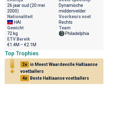
26 jaar oud (20 mei
Dynamische
2000)
middenvelder
Nationaliteit
Voorkeurs voet
HAI
Rechts
Gewicht
Team
72 kg
Philadelphia
ETV Bereik
€1.4M – €2.1M
Top Trophies
2e
in Meest Waardevolle Haïtiaanse
voetballers
4e
Beste Haïtiaanse voetballers