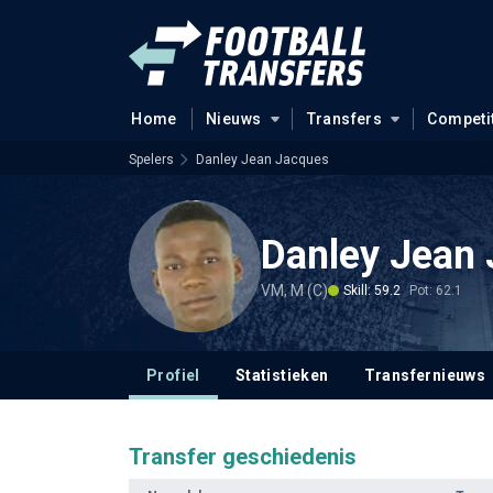
Home
Nieuws
Transfers
Competi
Spelers
Danley Jean Jacques
Danley Jean
VM, M (C)
Skill: 59.2
Pot: 62.1
Profiel
Statistieken
Transfernieuws
Transfer geschiedenis