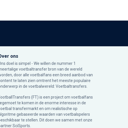
Over ons
Ons doel is simpel - We willen de nummer 1
meertalige voetbaltransfer bron van de wereld
worden, door alle voetbalfans een breed aanbod van
content te laten zien omtrent het meeste populaire
onderwerp in de voetbalwereld: Voetbaltransfers.
FootballTransfers (FT) is een project om voetbalfans
tegemoet te komen in de enorme interesse in de
voetbal transfermarkt en om realistische op
algoritme gebaseerde waarden van voetbalspelers
beschikbaar te stellen. Dit doen we samen met onze
partner
SciSports
.