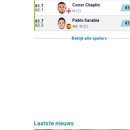
Conor Chaplin
61.7
€1
62.1
M (C)
Pablo Sarabia
61.7
€1
62.3
AM, M (C)
Bekijk alle spelers
Laatste nieuws