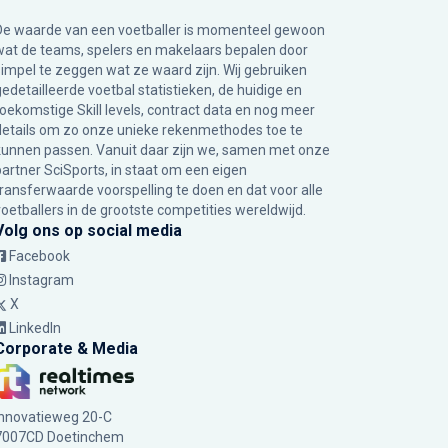
De waarde van een voetballer is momenteel gewoon
wat de teams, spelers en makelaars bepalen door
simpel te zeggen wat ze waard zijn. Wij gebruiken
gedetailleerde voetbal statistieken, de huidige en
toekomstige Skill levels, contract data en nog meer
details om zo onze unieke rekenmethodes toe te
kunnen passen. Vanuit daar zijn we, samen met onze
partner SciSports, in staat om een eigen
transferwaarde voorspelling te doen en dat voor alle
voetballers in de grootste competities wereldwijd.
Volg ons op social media
Facebook
Instagram
X
LinkedIn
Corporate & Media
Innovatieweg 20-C
7007CD Doetinchem