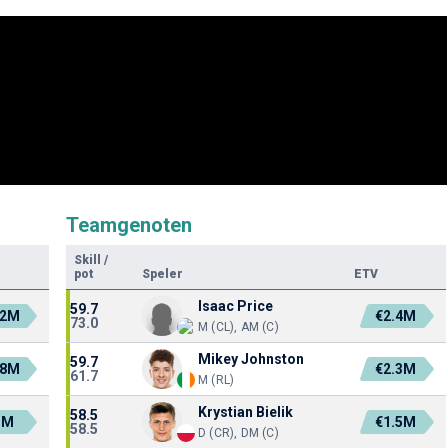
Teamgenoten
Skill
/
pot
Speler
ETV
Isaac Price
59.7
.2M
€2.4M
73.0
M (CL), AM (C)
Mikey Johnston
59.7
.8M
€2.3M
61.7
M (RL)
Krystian Bielik
58.5
3M
€1.5M
58.5
D (CR), DM (C)