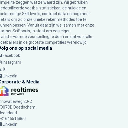
simpel te zeggen wat ze waard zijn. Wij gebruiken
gedetailleerde voetbal statistieken, de huidige en
toekomstige Skill levels, contract data en nog meer
details om zo onze unieke rekenmethodes toe te
kunnen passen. Vanuit daar zijn we, samen met onze
partner SciSports, in staat om een eigen
transferwaarde voorspelling te doen en dat voor alle
voetballers in de grootste competities wereldwijd.
Volg ons op social media
Facebook
Instagram
X
LinkedIn
Corporate & Media
Innovatieweg 20-C
7007CD Doetinchem
Nederland
+31645516860
LinkedIn