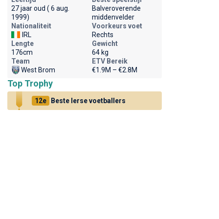
27 jaar oud ( 6 aug.
Balveroverende
1999)
middenvelder
Nationaliteit
Voorkeurs voet
IRL
Rechts
Lengte
Gewicht
176cm
64 kg
Team
ETV Bereik
West Brom
€1.9M – €2.8M
Top Trophy
12e
Beste Ierse voetballers