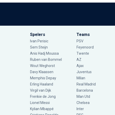
Spelers
Teams
Ivan Perisic
PSV
Sem Steijn
Feyenoord
Anis Hadj Moussa
Twente
Ruben van Bommel
AZ
Wout Weghorst
Ajax
Davy Klaassen
Juventus
Memphis Depay
Milan
Erling Haaland
Real Madrid
Virgil van Dijk
Barcelona
Frenkie de Jong
Man Utd
Lionel Messi
Chelsea
Kylian Mbappé
Inter