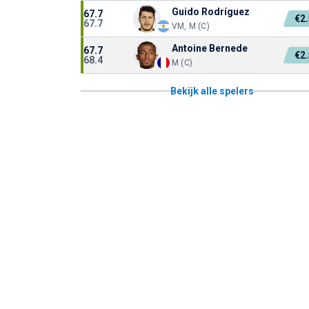
Guido Rodríguez
67.7
€2
67.7
VM, M (C)
Antoine Bernede
67.7
€2
68.4
M (C)
Bekijk alle spelers