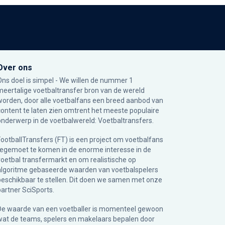
Over ons
Ons doel is simpel - We willen de nummer 1
meertalige voetbaltransfer bron van de wereld
worden, door alle voetbalfans een breed aanbod van
content te laten zien omtrent het meeste populaire
onderwerp in de voetbalwereld: Voetbaltransfers.
FootballTransfers (FT) is een project om voetbalfans
tegemoet te komen in de enorme interesse in de
voetbal transfermarkt en om realistische op
algoritme gebaseerde waarden van voetbalspelers
beschikbaar te stellen. Dit doen we samen met onze
partner
SciSports
.
De waarde van een voetballer is momenteel gewoon
wat de teams, spelers en makelaars bepalen door