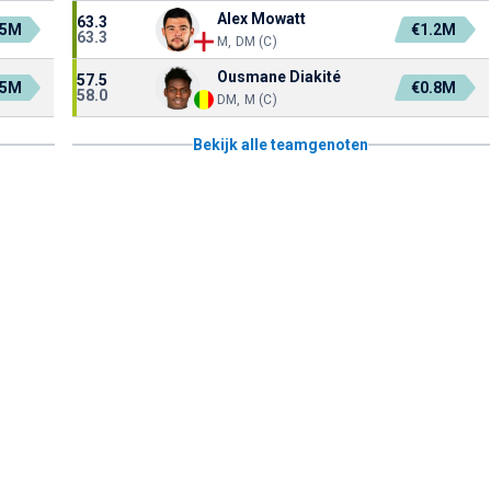
Alex Mowatt
63.3
.5M
€1.2M
63.3
M, DM (C)
Ousmane Diakité
57.5
.5M
€0.8M
58.0
DM, M (C)
Bekijk alle teamgenoten