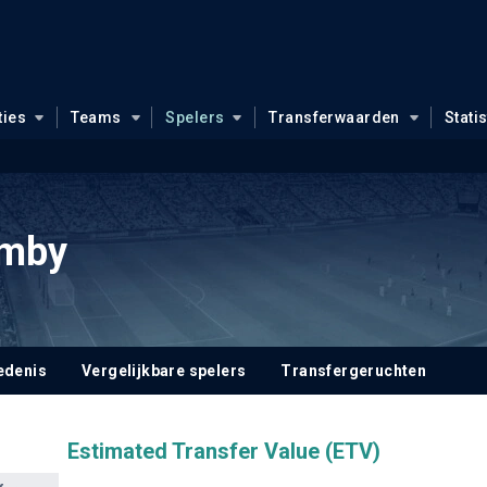
ties
Teams
Spelers
Transferwaarden
Stati
umby
edenis
Vergelijkbare spelers
Transfergeruchten
Estimated Transfer Value (ETV)