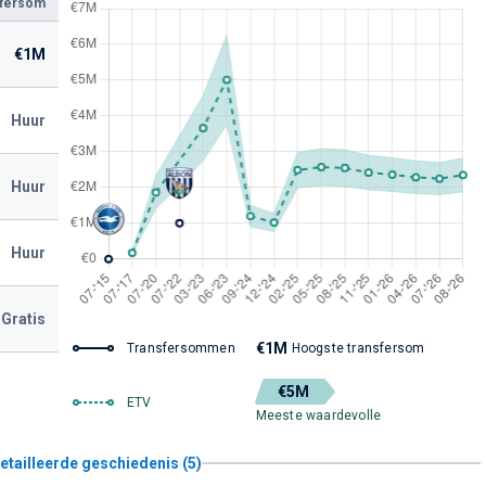
sfersom
€1M
Huur
Huur
Huur
Gratis
€1M
Transfersommen
Hoogste transfersom
€5M
ETV
Meeste waardevolle
etailleerde geschiedenis (5)