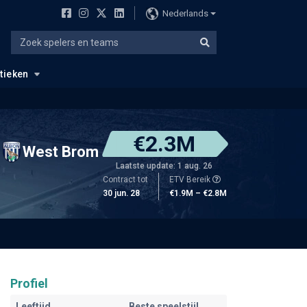
Nederlands
stieken
€2.3M
West Brom
Laatste update: 1 aug. 26
Contract tot
ETV Bereik
30 jun. 28
€1.9M – €2.8M
Profiel
Leeftijd
Beste speelstijl