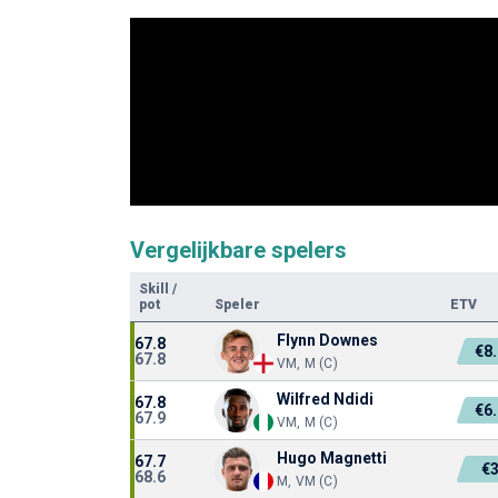
Vergelijkbare spelers
Skill
/
pot
Speler
ETV
Flynn Downes
67.8
€8
67.8
VM, M (C)
Wilfred Ndidi
67.8
€6
67.9
VM, M (C)
Hugo Magnetti
67.7
€
68.6
M, VM (C)