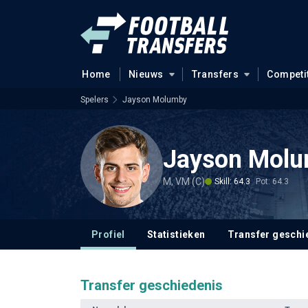
Home
Nieuws
Transfers
Competi
Spelers
Jayson Molumby
Jayson Mol
M, VM (C)
Skill: 64.3
Pot: 64.3
Profiel
Statistieken
Transfer geschi
Transfer geschiedenis