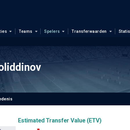
ties
Teams
Spelers
Transferwaarden
Stati
oliddinov
edenis
Estimated Transfer Value (ETV)