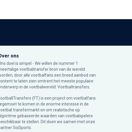
Over ons
Ons doel is simpel - We willen de nummer 1
meertalige voetbaltransfer bron van de wereld
worden, door alle voetbalfans een breed aanbod van
content te laten zien omtrent het meeste populaire
onderwerp in de voetbalwereld: Voetbaltransfers.
FootballTransfers (FT) is een project om voetbalfans
tegemoet te komen in de enorme interesse in de
voetbal transfermarkt en om realistische op
algoritme gebaseerde waarden van voetbalspelers
beschikbaar te stellen. Dit doen we samen met onze
partner
SciSports
.