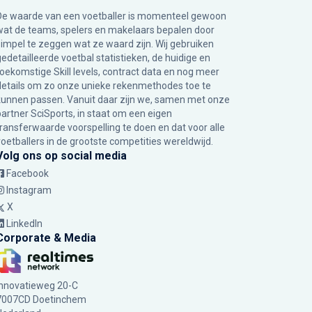
De waarde van een voetballer is momenteel gewoon
wat de teams, spelers en makelaars bepalen door
simpel te zeggen wat ze waard zijn. Wij gebruiken
gedetailleerde voetbal statistieken, de huidige en
toekomstige Skill levels, contract data en nog meer
details om zo onze unieke rekenmethodes toe te
kunnen passen. Vanuit daar zijn we, samen met onze
partner SciSports, in staat om een eigen
transferwaarde voorspelling te doen en dat voor alle
voetballers in de grootste competities wereldwijd.
Volg ons op social media
Facebook
Instagram
X
LinkedIn
Corporate & Media
Innovatieweg 20-C
7007CD Doetinchem