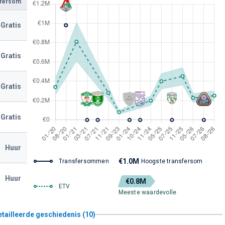
sfersom
Gratis
Gratis
Gratis
Gratis
Huur
€1.0M
Transfersommen
Hoogste transfersom
Huur
€0.8M
ETV
Meeste waardevolle
etailleerde geschiedenis (10)