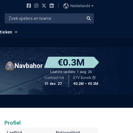
Nederlands
stieken
€0.3M
Navbahor
Laatste update: 1 aug. 26
Contract tot
ETV Bereik
31 dec. 27
€0.2M – €0.3M
Profiel
Leeftijd
Nationaliteit