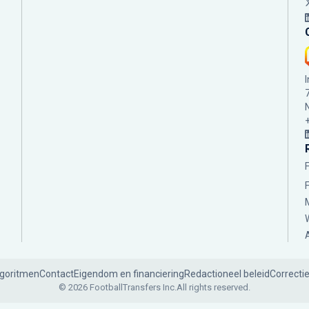
lgoritmen
Contact
Eigendom en financiering
Redactioneel beleid
Correcti
© 2026 FootballTransfers Inc.
All rights reserved.