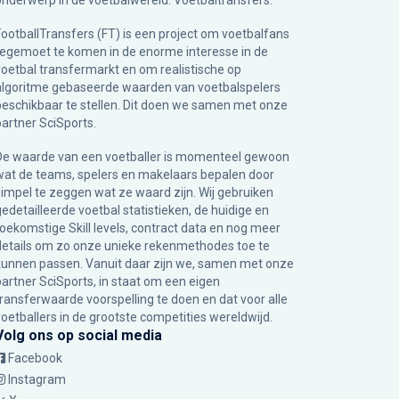
onderwerp in de voetbalwereld: Voetbaltransfers.
FootballTransfers (FT) is een project om voetbalfans
tegemoet te komen in de enorme interesse in de
voetbal transfermarkt en om realistische op
algoritme gebaseerde waarden van voetbalspelers
beschikbaar te stellen. Dit doen we samen met onze
partner
SciSports
.
De waarde van een voetballer is momenteel gewoon
wat de teams, spelers en makelaars bepalen door
simpel te zeggen wat ze waard zijn. Wij gebruiken
gedetailleerde voetbal statistieken, de huidige en
toekomstige Skill levels, contract data en nog meer
details om zo onze unieke rekenmethodes toe te
kunnen passen. Vanuit daar zijn we, samen met onze
partner SciSports, in staat om een eigen
transferwaarde voorspelling te doen en dat voor alle
voetballers in de grootste competities wereldwijd.
Volg ons op social media
Facebook
Instagram