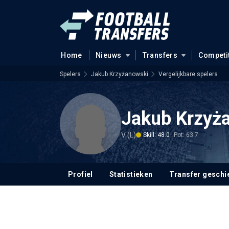
Home
Nieuws
Transfers
Competi
Spelers
Jakub Krzyżanowski
Vergelijkbare spelers
Jakub Krzyż
V (L)
Skill: 48.0
Pot: 63.7
Profiel
Statistieken
Transfer geschi