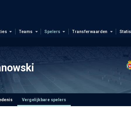
ties
Teams
Spelers
Transferwaarden
Stati
anowski
edenis
Vergelijkbare spelers