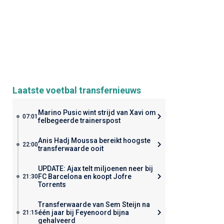
Laatste voetbal transfernieuws
Marino Pusic wint strijd van Xavi om
07:01
felbegeerde trainerspost
Anis Hadj Moussa bereikt hoogste
22:00
transferwaarde ooit
UPDATE: Ajax telt miljoenen neer bij
FC Barcelona en koopt Jofre
21:30
Torrents
Transferwaarde van Sem Steijn na
één jaar bij Feyenoord bijna
21:15
gehalveerd