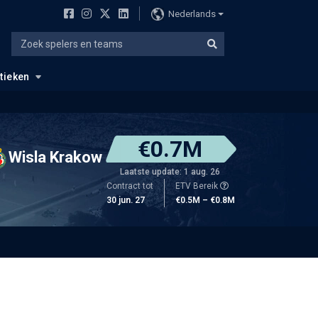
Nederlands
stieken
€0.7M
Wisla Krakow
Laatste update: 1 aug. 26
Contract tot
ETV Bereik
30 jun. 27
€0.5M – €0.8M