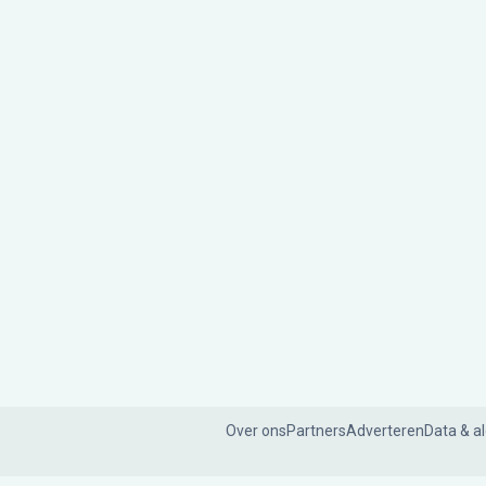
Over ons
Partners
Adverteren
Data & a