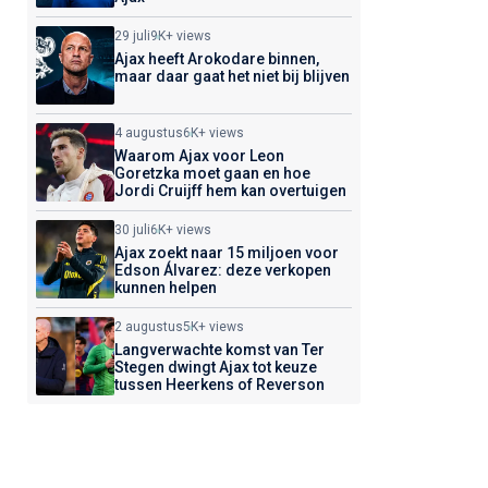
29 juli
9K+ views
Ajax heeft Arokodare binnen,
maar daar gaat het niet bij blijven
4 augustus
6K+ views
Waarom Ajax voor Leon
Goretzka moet gaan en hoe
Jordi Cruijff hem kan overtuigen
30 juli
6K+ views
Ajax zoekt naar 15 miljoen voor
Edson Álvarez: deze verkopen
kunnen helpen
2 augustus
5K+ views
Langverwachte komst van Ter
Stegen dwingt Ajax tot keuze
tussen Heerkens of Reverson