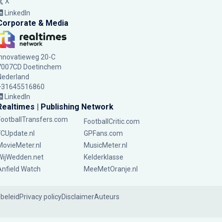
X
LinkedIn
Corporate & Media
Innovatieweg 20-C
7007CD Doetinchem
Nederland
+31645516860
LinkedIn
Realtimes | Publishing Network
FootballTransfers.com
FootballCritic.com
FCUpdate.nl
GPFans.com
MovieMeter.nl
MusicMeter.nl
WijWedden.net
Kelderklasse
Anfield Watch
MeeMetOranje.nl
ebeleid
Privacy policy
Disclaimer
Auteurs