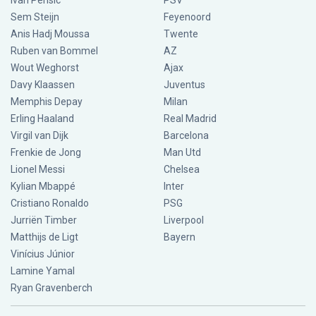
Ivan Perisic
PSV
Sem Steijn
Feyenoord
Anis Hadj Moussa
Twente
Ruben van Bommel
AZ
Wout Weghorst
Ajax
Davy Klaassen
Juventus
Memphis Depay
Milan
Erling Haaland
Real Madrid
Virgil van Dijk
Barcelona
Frenkie de Jong
Man Utd
Lionel Messi
Chelsea
Kylian Mbappé
Inter
Cristiano Ronaldo
PSG
Jurriën Timber
Liverpool
Matthijs de Ligt
Bayern
Vinícius Júnior
Lamine Yamal
Ryan Gravenberch